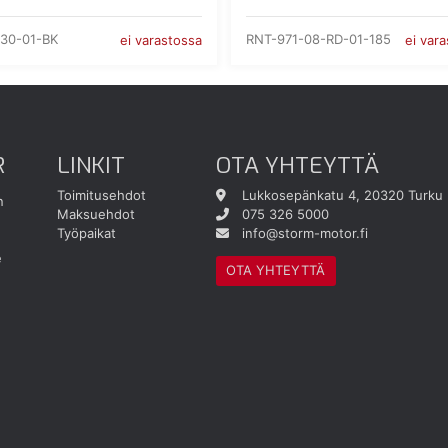
30-01-BK
RNT-971-08-RD-01-185
ei varastossa
ei var
R
LINKIT
OTA YHTEYTTÄ
Toimitusehdot
Lukkosepänkatu 4, 20320 Turku
n
Maksuehdot
075 326 5000
Työpaikat
info@storm-motor.fi
e
OTA YHTEYTTÄ