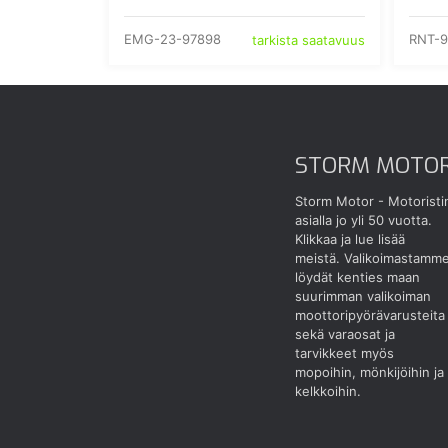
EMG-23-97898
RNT-9
tarkista saatavuus
STORM MOTO
Storm Motor - Motoristi
asialla jo yli 50 vuotta.
Klikkaa ja lue lisää
meistä.
Valikoimastamm
löydät kenties maan
suurimman valikoiman
moottoripyörävarusteita
sekä varaosat ja
tarvikkeet myös
mopoihin, mönkijöihin ja
kelkkoihin.