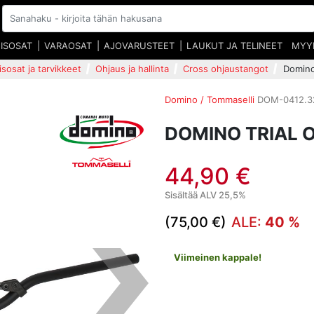
EISOSAT
VARAOSAT
AJOVARUSTEET
LAUKUT JA TELINEET
MYY
isosat ja tarvikkeet
Ohjaus ja hallinta
Cross ohjaustangot
Domino
Domino / Tommaselli
DOM-0412.32
DOMINO TRIAL 
44,90 €
Sisältää ALV 25,5%
(75,00 €)
ALE:
40 %
Viimeinen kappale!