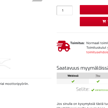
Toimitus:
Normaali toimi
Toimituskulut 
toimitusehdoi
Saatavuus myymälöiss
Webissä
Tku
ial moottoripyöriin.
Selite:
varastoss
Jos sinulla on kysymyksiä tästä t