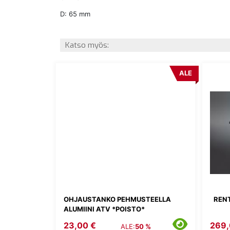
D: 65 mm
Katso myös:
ALE
OHJAUSTANKO PEHMUSTEELLA
REN
ALUMIINI ATV *POISTO*
23,00 €
269,
ALE:
50 %