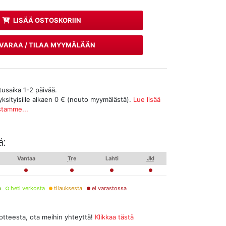
LISÄÄ OSTOSKORIIN
VARAA / TILAA MYYMÄLÄÄN
tusaika 1-2 päivää.
yksityisille alkaen 0 € (nouto myymälästä).
Lue lisää
stamme...
ä:
Vantaa
Tre
Lahti
Jkl
a
heti verkosta
tilauksesta
ei varastossa
uotteesta, ota meihin yhteyttä!
Klikkaa tästä