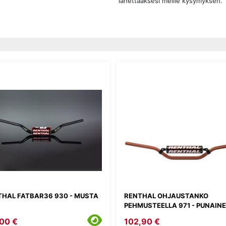
lähettääksesi meille kysymyksen.
THAL FATBAR36 930 - MUSTA
RENTHAL OHJAUSTANKO
PEHMUSTEELLA 971 - PUNAIN
00 €
102,90 €