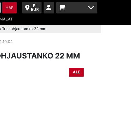
FI
HAE
EUR
MÄLÄT
 Trial ohjaustanko 22 mm
.10.04
OHJAUSTANKO 22 MM
ALE