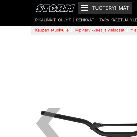
TUOTERYHMÄT
PIKALINKIT:
ÖLJYT
RENKAAT
TARVIKKEET JA YL
Kaupan etusivulle
Mp-tarvikkeet ja yleisosat
Yle