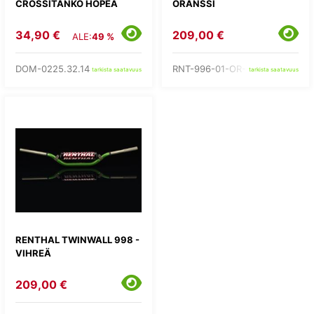
CROSSITANKO HOPEA
ORANSSI
34,90 €
209,00 €
ALE:
49 %
DOM-0225.32.14
RNT-996-01-OR-07-185
tarkista saatavuus
tarkista saatavuus
RENTHAL TWINWALL 998 -
VIHREÄ
209,00 €