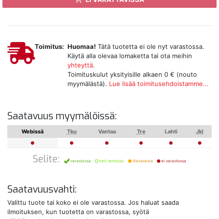
Toimitus:
Huomaa!
Tätä tuotetta ei ole nyt varastossa.
Käytä alla olevaa lomaketta tai ota meihin
yhteyttä
.
Toimituskulut yksityisille alkaen 0 € (nouto
myymälästä).
Lue lisää toimitusehdoistamme...
Saatavuus myymälöissä:
Webissä
Tku
Vantaa
Tre
Lahti
Jkl
Selite:
varastossa
heti verkosta
tilauksesta
ei varastossa
Saatavuusvahti:
Valittu tuote tai koko ei ole varastossa. Jos haluat saada
ilmoituksen, kun tuotetta on varastossa, syötä