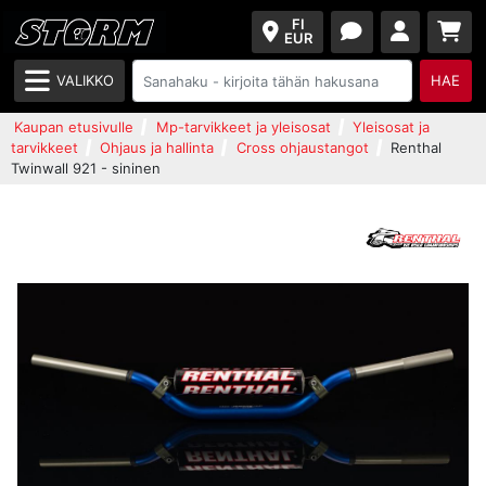
FI
EUR
VALIKKO
HAE
Kaupan etusivulle
Mp-tarvikkeet ja yleisosat
Yleisosat ja
tarvikkeet
Ohjaus ja hallinta
Cross ohjaustangot
Renthal
Twinwall 921 - sininen