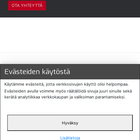
OTA YHTEYTTÄ
Maksu- ja toimitustavat
Evästeiden käytöstä
Käytämme evästeitä, jotta verkkosivujen käyttö olisi helpompaa.
Evästeiden avulla voimme myös räätälöidä sivuja juuri sinulle sekä
kerätä analytiikkaa verkkokaupan ja valikoiman parantamiseksi.
Hyväksy
English
Protecomp
Copyright 2024. All rights
Svenska
2024
reserved
Lisätietoja