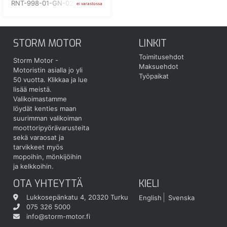
RNT-998-01-GN-02-185
ei varastossa
STORM MOTOR
LINKIT
Toimitusehdot
Storm Motor -
Maksuehdot
Motoristin asialla jo yli
Työpaikat
50 vuotta.
Klikkaa ja lue
lisää meistä.
Valikoimastamme
löydät kenties maan
suurimman valikoiman
moottoripyörävarusteita
sekä varaosat ja
tarvikkeet myös
mopoihin, mönkijöihin
ja kelkkoihin.
OTA YHTEYTTÄ
KIELI
Lukkosepänkatu 4, 20320 Turku
English
Svenska
075 326 5000
info@storm-motor.fi