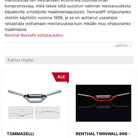
mahdollistaa sen kestämisen kovimmilla osumilla ilman
kompromisseja, mikä tekee siitä suositun valinnan mestaruudesta
kilpaileville urheilijoille maailmanlaajuisesti. Twinwall®-ohjaustanko
otettiin käyttöön vuonna 1998, ja se on auttanut useampia
ratsastajia voittamaan mestaruuksia kuin mikään muu ohjaustanko
maailmassa.
Renthal Worksfit mittataulukko
…piilota
Katso myös:
ALE
TOMMASELLI
RENTHAL TWINWALL 996 -