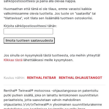
sähköpostiosoitteesi ja paina alla olevaa nappia.
Huomaathan että tämä ei ole tilaus, emme varastoi kaikkia
valikoimissamme olevia tuotteita. Jos tuote on "saatavilla" tai
"tilattavissa", voit tilata sen lisäämällä tuotteen ostoskoriisi.
Kirjoita sähköpostiosoitteesi tähän:
Ilmoita tuotteen saatavuudesta
Jos sinulla on kysymyksiä tästä tuotteesta, ota meihin yhteyttä!
Klikkaa tästä
lähettääksesi meille kysymyksen.
Kuuluu näihin:
RENTHAL FATBAR
RENTHAL OHJAUSTANGOT
Renthal® Twinwall® motocross -ohjaustangossa on patentoitu
putki putken sisällä, joka on lainattu lentokoneen suunnittelun
periaatteista, jotta saavutetaan vahvin mahdollinen
ohjaustanko.\r\n\r\nTwinwall®:n ylivoimainen suunnittelurakenne