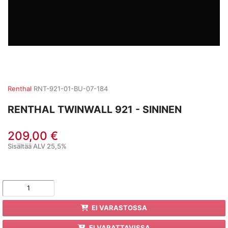
Renthal
RNT-921-01-BU-07-184
RENTHAL TWINWALL 921 - SININEN
209,00 €
Sisältää ALV 25,5%
EI VARASTOSSA
EI VARATTAVISSA