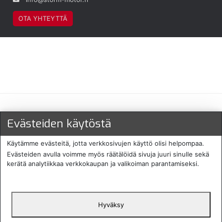
OTA YHTEYTTÄ
Maksu- ja toimitustavat
Evästeiden käytöstä
Käytämme evästeitä, jotta verkkosivujen käyttö olisi helpompaa.
Evästeiden avulla voimme myös räätälöidä sivuja juuri sinulle sekä
kerätä analytiikkaa verkkokaupan ja valikoiman parantamiseksi.
Hyväksy
English
Protecomp
Copyright 2024. All rights