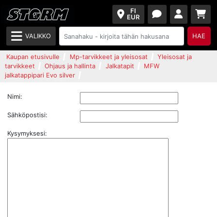
FI
EUR
VALIKKO
HAE
Kaupan etusivulle
Mp-tarvikkeet ja yleisosat
Yleisosat ja
tarvikkeet
Ohjaus ja hallinta
Jalkatapit
MFW
jalkatappipari Evo silver
Nimi:
Sähköpostisi:
Kysymyksesi: