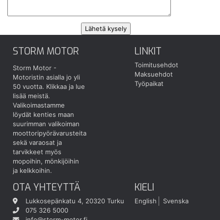
STORM MOTOR
LINKIT
Toimitusehdot
Storm Motor -
Maksuehdot
Motoristin asialla jo yli
Työpaikat
50 vuotta.
Klikkaa ja lue
lisää meistä.
Valikoimastamme
löydät kenties maan
suurimman valikoiman
moottoripyörävarusteita
sekä varaosat ja
tarvikkeet myös
mopoihin, mönkijöihin
ja kelkkoihin.
OTA YHTEYTTÄ
KIELI
Lukkosepänkatu 4, 20320 Turku
English
Svenska
075 326 5000
info@storm-motor.fi