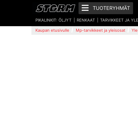
TUOTERYHMÄT
PIKALINKIT:
ÖLJYT
RENKAAT
TARVIKKEET JA YL
Kaupan etusivulle
Mp-tarvikkeet ja yleisosat
Yle