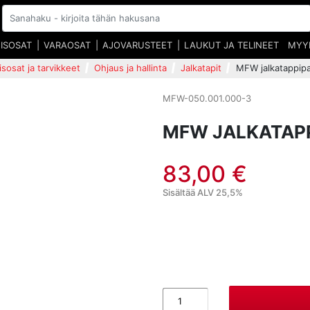
EISOSAT
VARAOSAT
AJOVARUSTEET
LAUKUT JA TELINEET
MYY
isosat ja tarvikkeet
Ohjaus ja hallinta
Jalkatapit
MFW jalkatappipar
MFW-050.001.000-3
MFW JALKATAPPI
83,00 €
Sisältää ALV 25,5%