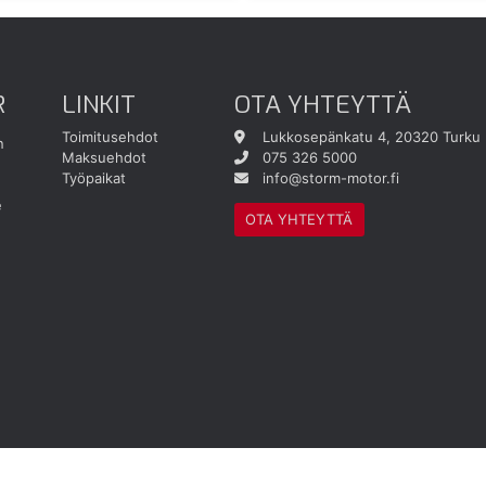
R
LINKIT
OTA YHTEYTTÄ
Toimitusehdot
Lukkosepänkatu 4, 20320 Turku
n
Maksuehdot
075 326 5000
Työpaikat
info@storm-motor.fi
e
OTA YHTEYTTÄ