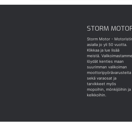
STORM MOTO
Storm Motor - Motoristi
asialla jo yli 50 vuotta.
Klikkaa ja lue lisää
meistä.
Valikoimastamm
löydät kenties maan
suurimman valikoiman
moottoripyörävarusteita
sekä varaosat ja
tarvikkeet myös
mopoihin, mönkijöihin ja
kelkkoihin.