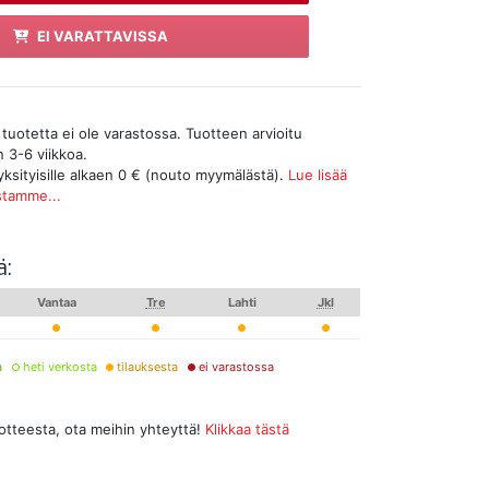
EI VARATTAVISSA
tuotetta ei ole varastossa. Tuotteen arvioitu
n 3-6 viikkoa.
yksityisille alkaen 0 € (nouto myymälästä).
Lue lisää
stamme...
ä:
Vantaa
Tre
Lahti
Jkl
a
heti verkosta
tilauksesta
ei varastossa
uotteesta, ota meihin yhteyttä!
Klikkaa tästä