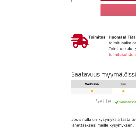
Toimitus:
Huomaa!
Tätä 
toimitusaika o
Toimituskulut 
toimitusehdoi
Saatavuus myymälöiss
Webissä
Tku
Selite:
varastoss
Jos sinulla on kysymyksiä tästä t
lähettääksesi meille kysymyksen.