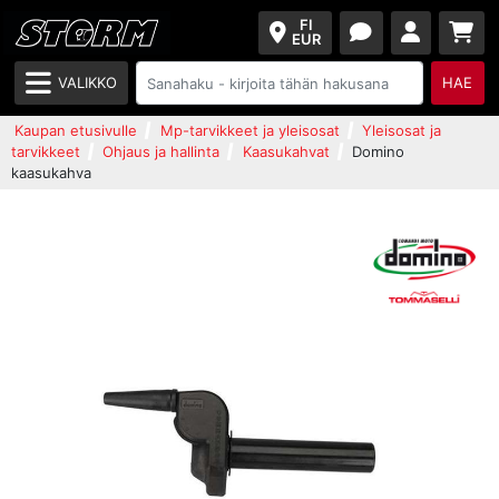
FI
EUR
VALIKKO
HAE
Kaupan etusivulle
Mp-tarvikkeet ja yleisosat
Yleisosat ja
tarvikkeet
Ohjaus ja hallinta
Kaasukahvat
Domino
kaasukahva