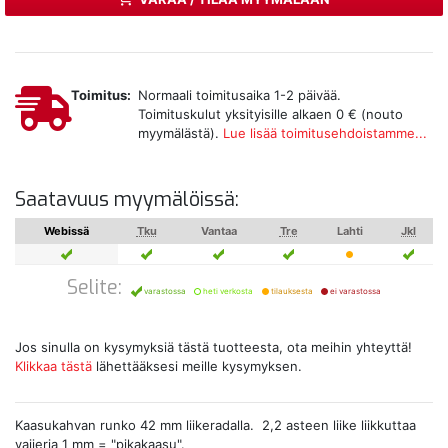
Toimitus:
Normaali toimitusaika 1-2 päivää.
Toimituskulut yksityisille alkaen 0 € (nouto
myymälästä).
Lue lisää toimitusehdoistamme...
Saatavuus myymälöissä:
Webissä
Tku
Vantaa
Tre
Lahti
Jkl
Selite:
varastossa
heti verkosta
tilauksesta
ei varastossa
Jos sinulla on kysymyksiä tästä tuotteesta, ota meihin yhteyttä!
Klikkaa tästä
lähettääksesi meille kysymyksen.
Kaasukahvan runko 42 mm liikeradalla. 2,2 asteen liike liikkuttaa
vaijeria 1 mm = "pikakaasu".