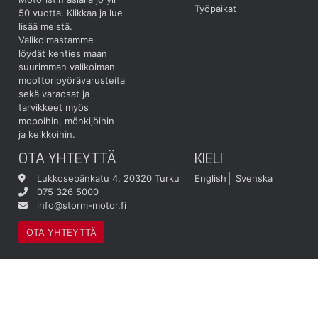
Työpaikat
50 vuotta.
Klikkaa ja lue
lisää meistä.
Valikoimastamme
löydät kenties maan
suurimman valikoiman
moottoripyörävarusteita
sekä varaosat ja
tarvikkeet myös
mopoihin, mönkijöihin
ja kelkkoihin.
OTA YHTEYTTÄ
KIELI
Lukkosepänkatu 4, 20320 Turku
English
Svenska
075 326 5000
info@storm-motor.fi
OTA YHTEYTTÄ