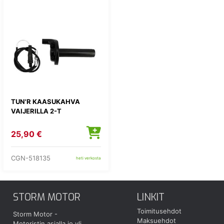
TUN'R KAASUKAHVA
VAIJERILLA 2-T
25,90 €
CGN-518135
heti verkosta
STORM MOTOR
LINKIT
Toimitusehdot
Storm Motor -
Maksuehdot
Motoristin asialla jo yli