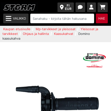
FI
EUR
VALIKKO
HAE
Kaupan etusivulle
Mp-tarvikkeet ja yleisosat
Yleisosat ja
tarvikkeet
Ohjaus ja hallinta
Kaasukahvat
Domino
kaasukahva