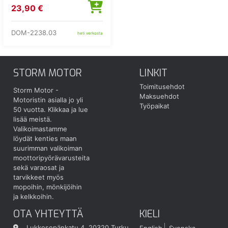
23,90 €
DOM-2238.03
heti verkosta
STORM MOTOR
LINKIT
Toimitusehdot
Storm Motor -
Maksuehdot
Motoristin asialla jo yli
Työpaikat
50 vuotta.
Klikkaa ja lue
lisää meistä.
Valikoimastamme
löydät kenties maan
suurimman valikoiman
moottoripyörävarusteita
sekä varaosat ja
tarvikkeet myös
mopoihin, mönkijöihin
ja kelkkoihin.
OTA YHTEYTTÄ
KIELI
Lukkosepänkatu 4, 20320 Turku
English
Svenska