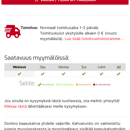
Toimitus:
Normaali toimitusaika 1-2 päivää.
Toimituskulut yksityisille alkaen 0 € (nouto
myymälästä).
Lue lisää toimitusehdoistamme...
Saatavuus myymälöissä:
Webissä
Tku
Vantaa
Tre
Lahti
Jkl
Selite:
varastossa
heti verkosta
tilauksesta
ei varastossa
Jos sinulla on kysymyksiä tästä tuotteesta, ota meihin yhteyttä!
Klikkaa tästä
lähettääksesi meille kysymyksen.
Domino kaasukahva yhdelle vaijerille. Kahvarunko on valmistettu
lujasta muoviseoksesta ja myyntipakkaus sisältää kaasukahvaholkin