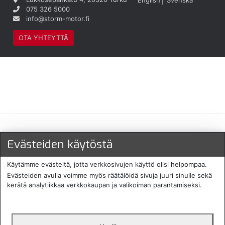
075 326 5000
info@storm-motor.fi
OTA YHTEYTTÄ
Maksu- ja toimitustavat
Evästeiden käytöstä
Käytämme evästeitä, jotta verkkosivujen käyttö olisi helpompaa.
Evästeiden avulla voimme myös räätälöidä sivuja juuri sinulle sekä
kerätä analytiikkaa verkkokaupan ja valikoiman parantamiseksi.