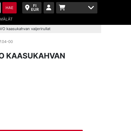
FI
HAE
EUR
MÄLÄT
O kaasukahvan vaijerirullat
.04-00
VO KAASUKAHVAN