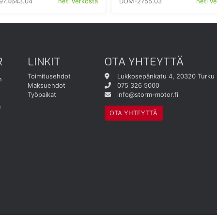
7.4643.04
DOM-2755.03
heti verkosta
heti v
R
LINKIT
OTA YHTEYTTÄ
Toimitusehdot
Lukkosepänkatu 4, 20320 Turku
n
Maksuehdot
075 326 5000
Työpaikat
info@storm-motor.fi
e
OTA YHTEYTTÄ