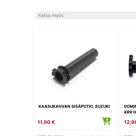
Katso myös:
KAASUKAHVAN SISÄPUTKI, SUZUKI
DOMI
KRR 
11,90 €
12,9