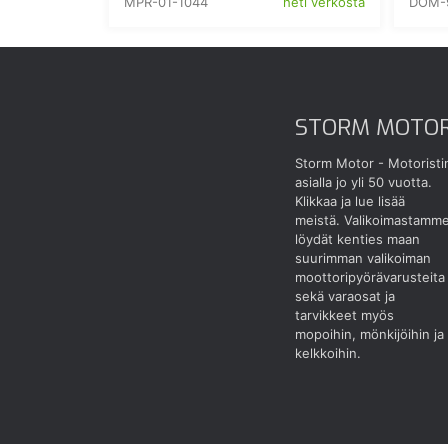
MPR-01-1044
DOM-9
heti verkosta
STORM MOTO
Storm Motor - Motoristi
asialla jo yli 50 vuotta.
Klikkaa ja lue lisää
meistä.
Valikoimastamm
löydät kenties maan
suurimman valikoiman
moottoripyörävarusteita
sekä varaosat ja
tarvikkeet myös
mopoihin, mönkijöihin ja
kelkkoihin.