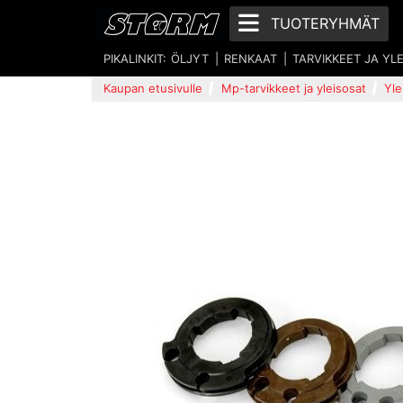
TUOTERYHMÄT
PIKALINKIT:
ÖLJYT
RENKAAT
TARVIKKEET JA YL
Kaupan etusivulle
Mp-tarvikkeet ja yleisosat
Yle