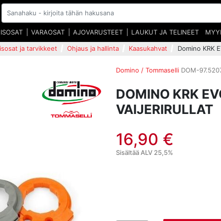
EISOSAT
VARAOSAT
AJOVARUSTEET
LAUKUT JA TELINEET
MYY
isosat ja tarvikkeet
Ohjaus ja hallinta
Kaasukahvat
Domino KRK EV
Domino / Tommaselli
DOM-97.5207
DOMINO KRK E
VAIJERIRULLAT
16,90 €
Sisältää ALV 25,5%