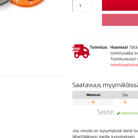
Toimitus:
Huomaa!
Tätä 
toimitusaika on
Toimituskulut 
toimitusehdoi
Saatavuus myymälöiss
Webissä
Tku
Selite:
varastoss
Jos sinulla on kysymyksiä tästä t
lähettääksesi meille kysymyksen.