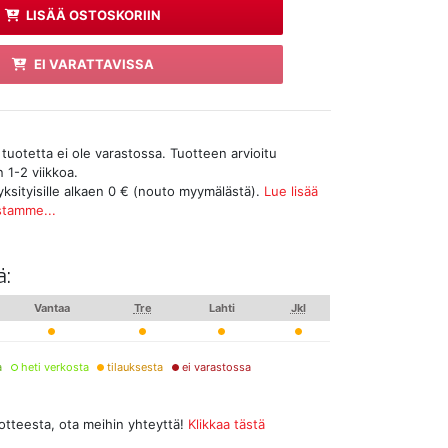
LISÄÄ OSTOSKORIIN
EI VARATTAVISSA
tuotetta ei ole varastossa. Tuotteen arvioitu
 1-2 viikkoa.
yksityisille alkaen 0 € (nouto myymälästä).
Lue lisää
stamme...
ä:
Vantaa
Tre
Lahti
Jkl
a
heti verkosta
tilauksesta
ei varastossa
uotteesta, ota meihin yhteyttä!
Klikkaa tästä