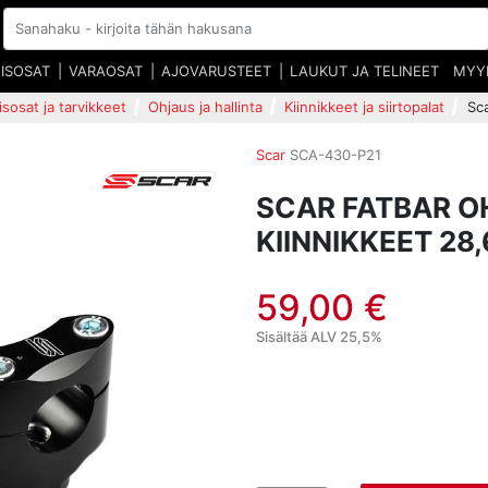
EISOSAT
VARAOSAT
AJOVARUSTEET
LAUKUT JA TELINEET
MYY
isosat ja tarvikkeet
Ohjaus ja hallinta
Kiinnikkeet ja siirtopalat
Sc
Scar
SCA-430-P21
SCAR FATBAR 
KIINNIKKEET 28
59,00 €
Sisältää ALV 25,5%