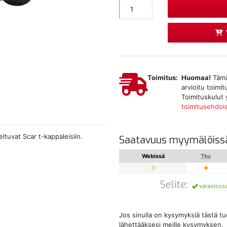
Toimitus:
Huomaa!
Tämä 
arvioitu toimi
Toimituskulut 
toimitusehdoi
tuvat Scar t-kappaleisiin.
Saatavuus myymälöiss
Webissä
Tku
Selite:
varastoss
Jos sinulla on kysymyksiä tästä t
lähettääksesi meille kysymyksen.