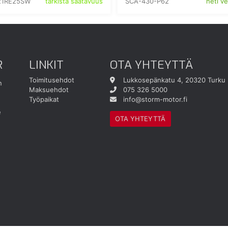
21RE25SW
SCA-430-P62
tarkista saatavuus
heti v
R
LINKIT
OTA YHTEYTTÄ
Toimitusehdot
Lukkosepänkatu 4, 20320 Turku
n
Maksuehdot
075 326 5000
Työpaikat
info@storm-motor.fi
e
OTA YHTEYTTÄ