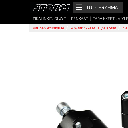
TUOTERYHMÄT
PIKALINKIT:
ÖLJYT
RENKAAT
TARVIKKEET JA YL
Kaupan etusivulle
Mp-tarvikkeet ja yleisosat
Yle