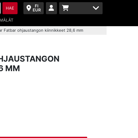
FI
HAE
EUR
MÄLÄT
ar Fatbar ohjaustangon kiinnikkeet 28,6 mm
OHJAUSTANGON
,6 MM