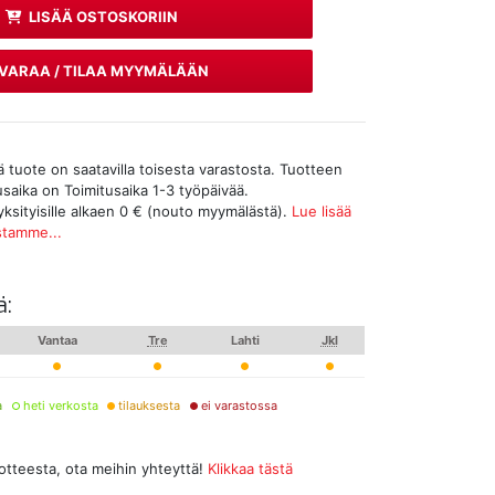
LISÄÄ OSTOSKORIIN
VARAA / TILAA MYYMÄLÄÄN
tuote on saatavilla toisesta varastosta. Tuotteen
tusaika on Toimitusaika 1-3 työpäivää.
yksityisille alkaen 0 € (nouto myymälästä).
Lue lisää
stamme...
ä:
Vantaa
Tre
Lahti
Jkl
a
heti verkosta
tilauksesta
ei varastossa
uotteesta, ota meihin yhteyttä!
Klikkaa tästä