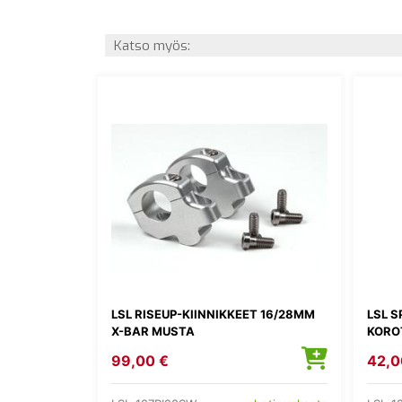
Katso myös:
LSL RISEUP-KIINNIKKEET 16/28MM
LSL 
X-BAR MUSTA
KORO
99,00 €
42,0