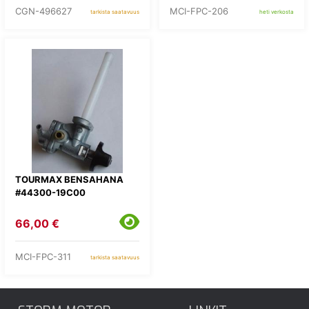
CGN-496627
MCI-FPC-206
tarkista saatavuus
heti verkosta
TOURMAX BENSAHANA
#44300-19C00
66,00 €
MCI-FPC-311
tarkista saatavuus