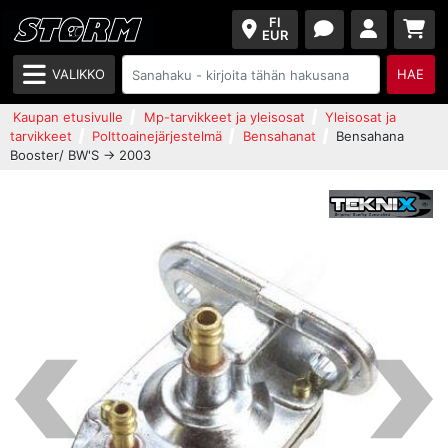
FI
EUR
VALIKKO
HAE
Kaupan etusivulle
Mp-tarvikkeet ja yleisosat
Yleisosat ja
tarvikkeet
Polttoainejärjestelmä
Bensahanat
Bensahana
Booster/ BW'S -> 2003