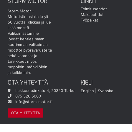
STORM MOTOR
LINKIT
Toimitusehdot
Storm Motor -
Maksuehdot
Motoristin asialla jo yli
Työpaikat
50 vuotta.
Klikkaa ja lue
lisää meistä.
Valikoimastamme
löydät kenties maan
suurimman valikoiman
moottoripyörävarusteita
sekä varaosat ja
tarvikkeet myös
mopoihin, mönkijöihin
ja kelkkoihin.
OTA YHTEYTTÄ
KIELI
Lukkosepänkatu 4, 20320 Turku
English
Svenska
075 326 5000
info@storm-motor.fi
OTA YHTEYTTÄ