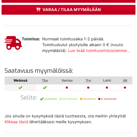
VARAA / TILAA MYYMÄLÄÄN
Toimitus:
Normaali toimitusaika 1-2 päivää.
Toimituskulut yksityisille alkaen 0 € (nouto
myymälästä).
Lue lisää toimitusehdoistamme...
Saatavuus myymälöissä:
Webissä
Tku
Vantaa
Tre
Lahti
Jkl
Selite:
varastossa
heti verkosta
tilauksesta
ei varastossa
Jos sinulla on kysymyksiä tästä tuotteesta, ota meihin yhteyttä!
Klikkaa tästä
lähettääksesi meille kysymyksen.