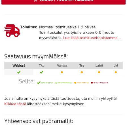
Toimitus:
Normaali toimitusaika 1-2 päivää.
Toimituskulut yksityisille alkaen 0 € (nouto
myymälästä).
Lue lisää toimitusehdoistamme...
Saatavuus myymälöissä:
Webissä
Tku
Vantaa
Tre
Lahti
Jkl
Selite:
varastossa
heti verkosta
tilauksesta
ei varastossa
Jos sinulla on kysymyksiä tästä tuotteesta, ota meihin yhteyttä!
Klikkaa tästä
lähettääksesi meille kysymyksen.
Yhteensopivat pyörämallit: