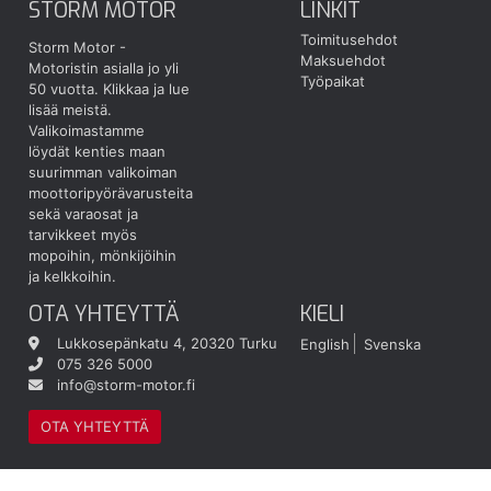
STORM MOTOR
LINKIT
Toimitusehdot
Storm Motor -
Maksuehdot
Motoristin asialla jo yli
Työpaikat
50 vuotta.
Klikkaa ja lue
lisää meistä.
Valikoimastamme
löydät kenties maan
suurimman valikoiman
moottoripyörävarusteita
sekä varaosat ja
tarvikkeet myös
mopoihin, mönkijöihin
ja kelkkoihin.
OTA YHTEYTTÄ
KIELI
Lukkosepänkatu 4, 20320 Turku
English
Svenska
075 326 5000
info@storm-motor.fi
OTA YHTEYTTÄ