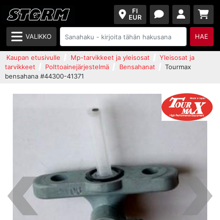
FI
EUR
VALIKKO
HAE
Kaupan etusivulle
Mp-tarvikkeet ja yleisosat
Yleisosat ja
tarvikkeet
Polttoainejärjestelmä
Bensahanat
Tourmax
bensahana #44300-41371