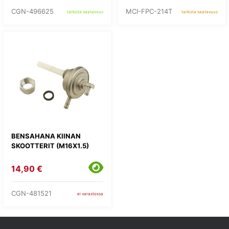
CGN-496625
MCI-FPC-214T
tarkista saatavuus
tarkista saatavuus
BENSAHANA KIINAN
SKOOTTERIT (M16X1.5)
14,90 €
CGN-481521
ei varastossa