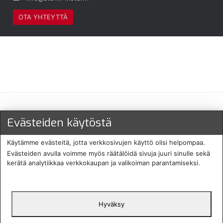
OTA YHTEYTTÄ
Maksu- ja toimitustavat
Evästeiden käytöstä
Käytämme evästeitä, jotta verkkosivujen käyttö olisi helpompaa.
Evästeiden avulla voimme myös räätälöidä sivuja juuri sinulle sekä
kerätä analytiikkaa verkkokaupan ja valikoiman parantamiseksi.
Hyväksy
English
Protecomp
Copyright 2024. All rights