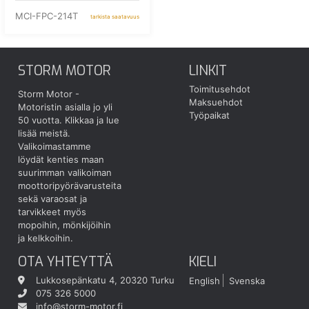
MCI-FPC-214T
tarkista saatavuus
STORM MOTOR
LINKIT
Toimitusehdot
Storm Motor -
Maksuehdot
Motoristin asialla jo yli
Työpaikat
50 vuotta.
Klikkaa ja lue
lisää meistä.
Valikoimastamme
löydät kenties maan
suurimman valikoiman
moottoripyörävarusteita
sekä varaosat ja
tarvikkeet myös
mopoihin, mönkijöihin
ja kelkkoihin.
OTA YHTEYTTÄ
KIELI
Lukkosepänkatu 4, 20320 Turku
English
Svenska
075 326 5000
info@storm-motor.fi