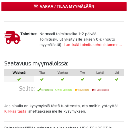
VARAA / TILAA MYYMÄLÄÄN
Toimitus:
Normaali toimitusaika 1-2 päivää.
Toimituskulut yksityisille alkaen 0 € (nouto
myymälästä).
Lue lisää toimitusehdoistamme...
Saatavuus myymälöissä:
Webissä
Tku
Vantaa
Tre
Lahti
Jkl
Selite:
varastossa
heti verkosta
tilauksesta
ei varastossa
Jos sinulla on kysymyksiä tästä tuotteesta, ota meihin yhteyttä!
Klikkaa tästä
lähettääksesi meille kysymyksen.
Polttoainesäiliöön painettava alipainehana MBK, PEUGEOT ja