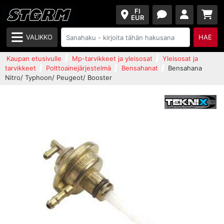
FI
EUR
VALIKKO
HAE
Kaupan etusivulle
Mp-tarvikkeet ja yleisosat
Yleisosat ja
tarvikkeet
Polttoainejärjestelmä
Bensahanat
Bensahana
Nitro/ Typhoon/ Peugeot/ Booster