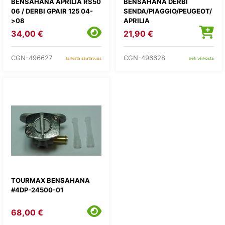
BENSAHANA APRILIA RS50
BENSAHANA DERBI
06 / DERBI GPAIR 125 04-
SENDA/PIAGGIO/PEUGEOT/
>08
APRILIA
34,00 €
21,90 €
CGN-496627
CGN-496628
tarkista saatavuus
heti verkosta
TOURMAX BENSAHANA
#4DP-24500-01
68,00 €