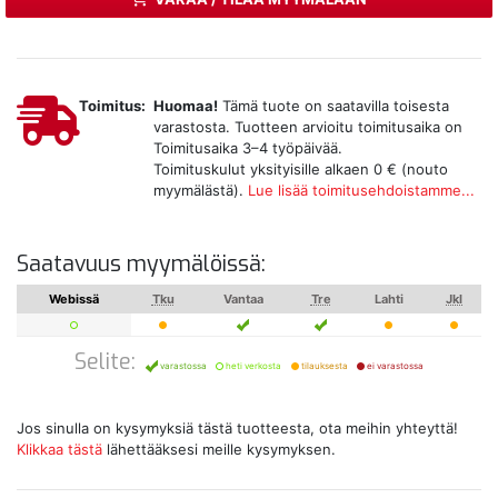
Toimitus:
Huomaa!
Tämä tuote on saatavilla toisesta
varastosta. Tuotteen arvioitu toimitusaika on
Toimitusaika 3–4 työpäivää.
Toimituskulut yksityisille alkaen 0 € (nouto
myymälästä).
Lue lisää toimitusehdoistamme...
Saatavuus myymälöissä:
Webissä
Tku
Vantaa
Tre
Lahti
Jkl
Selite:
varastossa
heti verkosta
tilauksesta
ei varastossa
Jos sinulla on kysymyksiä tästä tuotteesta, ota meihin yhteyttä!
Klikkaa tästä
lähettääksesi meille kysymyksen.