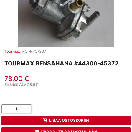
Tourmax
MCI-FPC-307
TOURMAX BENSAHANA #44300-45372
78,00 €
Sisältää ALV 25,5%
LISÄÄ OSTOSKORIIN
VARAA / TILAA MYYMÄLÄÄN