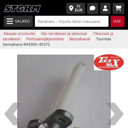
FI
EUR
VALIKKO
HAE
Kaupan etusivulle
Mp-tarvikkeet ja yleisosat
Yleisosat ja
tarvikkeet
Polttoainejärjestelmä
Bensahanat
Tourmax
bensahana #44300-45372