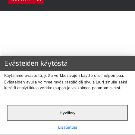
Maksu- ja toimitustavat
Evästeiden käytöstä
Käytämme evästeitä, jotta verkkosivujen käyttö olisi helpompaa.
Evästeiden avulla voimme myös räätälöidä sivuja juuri sinulle sekä
kerätä analytiikkaa verkkokaupan ja valikoiman parantamiseksi.
Hyväksy
English
Protecomp
Copyright 2024. All rights
Svenska
2024
reserved
Lisätietoja