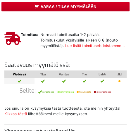
VARAA / TILAA MYYMÄLÄÄN
Toimitus:
Normaali toimitusaika 1-2 päivää.
Toimituskulut yksityisille alkaen 0 € (nouto
myymälästä).
Lue lisää toimitusehdoistamme...
Saatavuus myymälöissä:
Webissä
Tku
Vantaa
Tre
Lahti
Jkl
Selite:
varastossa
heti verkosta
tilauksesta
ei varastossa
Jos sinulla on kysymyksiä tästä tuotteesta, ota meihin yhteyttä!
Klikkaa tästä
lähettääksesi meille kysymyksen.