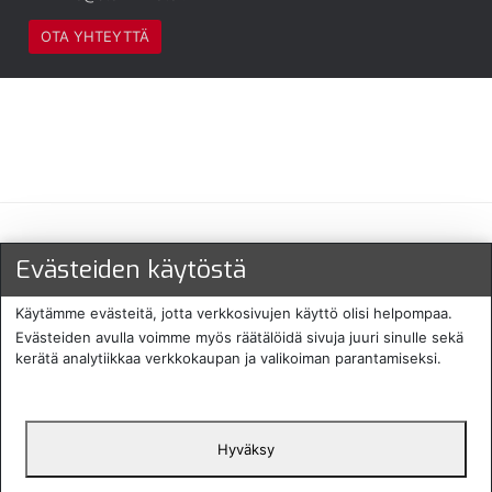
OTA YHTEYTTÄ
Maksu- ja toimitustavat
Evästeiden käytöstä
Käytämme evästeitä, jotta verkkosivujen käyttö olisi helpompaa.
Evästeiden avulla voimme myös räätälöidä sivuja juuri sinulle sekä
kerätä analytiikkaa verkkokaupan ja valikoiman parantamiseksi.
Hyväksy
English
Protecomp
Copyright 2024. All rights