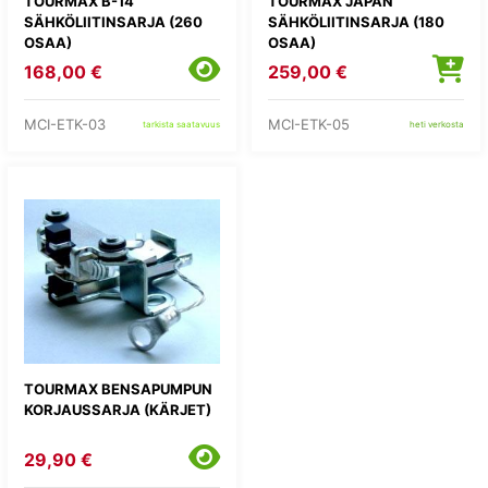
TOURMAX B-14
TOURMAX JAPAN
SÄHKÖLIITINSARJA (260
SÄHKÖLIITINSARJA (180
OSAA)
OSAA)
168,00 €
259,00 €
MCI-ETK-03
MCI-ETK-05
tarkista saatavuus
heti verkosta
TOURMAX BENSAPUMPUN
KORJAUSSARJA (KÄRJET)
29,90 €