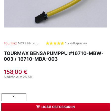
Tourmax
MCI-FPP-903
1 käyttäjäarvio
5,0
tähdet
TOURMAX BENSAPUMPPU #16710-MBW-
003 / 16710-MBA-003
158,00 €
Sisältää ALV 25,5%
LISÄÄ OSTOSKORIIN