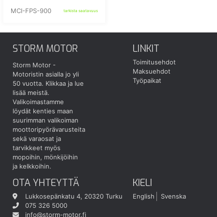
MCI-FPS-900
tarkista saatavuus
STORM MOTOR
LINKIT
Toimitusehdot
Storm Motor -
Maksuehdot
Motoristin asialla jo yli
Työpaikat
50 vuotta.
Klikkaa ja lue
lisää meistä.
Valikoimastamme
löydät kenties maan
suurimman valikoiman
moottoripyörävarusteita
sekä varaosat ja
tarvikkeet myös
mopoihin, mönkijöihin
ja kelkkoihin.
OTA YHTEYTTÄ
KIELI
Lukkosepänkatu 4, 20320 Turku
English
Svenska
075 326 5000
info@storm-motor.fi