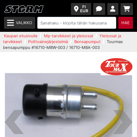
FI
EUR
VALIKKO
HAE
Kaupan etusivulle
Mp-tarvikkeet ja yleisosat
Yleisosat ja
tarvikkeet
Polttoainejärjestelmä
Bensapumput
Tourmax
bensapumppu #16710-MBW-003 / 16710-MBA-003