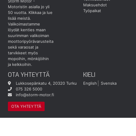
Storm Motor -
Maksuehdot
Motoristin asialla jo yli
Työpaikat
50 vuotta.
Klikkaa ja lue
lisää meistä.
Valikoimastamme
löydät kenties maan
suurimman valikoiman
moottoripyörävarusteita
sekä varaosat ja
tarvikkeet myös
mopoihin, mönkijöihin
ja kelkkoihin.
OTA YHTEYTTÄ
KIELI
Lukkosepänkatu 4, 20320 Turku
English
Svenska
075 326 5000
info@storm-motor.fi
OTA YHTEYTTÄ