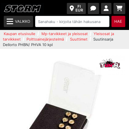
FI
EUR
VALIKKO
HAE
Kaupan etusivulle
Mp-tarvikkeet ja yleisosat
Yleisosat ja
tarvikkeet
Polttoainejärjestelmä
Suuttimet
Suutinsarja
Dellorto PHBN/ PHVA 10 kpl