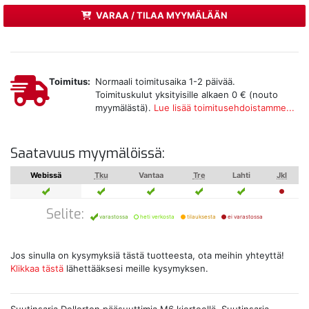
VARAA / TILAA MYYMÄLÄÄN
Toimitus:
Normaali toimitusaika 1-2 päivää.
Toimituskulut yksityisille alkaen 0 € (nouto
myymälästä).
Lue lisää toimitusehdoistamme...
Saatavuus myymälöissä:
Webissä
Tku
Vantaa
Tre
Lahti
Jkl
Selite:
varastossa
heti verkosta
tilauksesta
ei varastossa
Jos sinulla on kysymyksiä tästä tuotteesta, ota meihin yhteyttä!
Klikkaa tästä
lähettääksesi meille kysymyksen.
Suutinsarja Dellorton pääsuuttimia M6 kierteellä. Suutinsarja