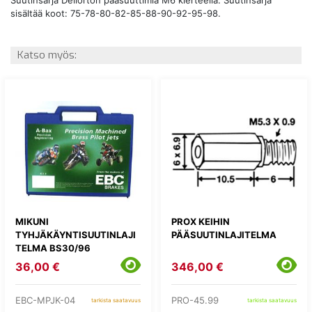
sisältää koot: 75-78-80-82-85-88-90-92-95-98.
Katso myös:
MIKUNI
PROX KEIHIN
TYHJÄKÄYNTISUUTINLAJI
PÄÄSUUTINLAJITELMA
TELMA BS30/96
36,00 €
346,00 €
EBC-MPJK-04
PRO-45.99
tarkista saatavuus
tarkista saatavuus