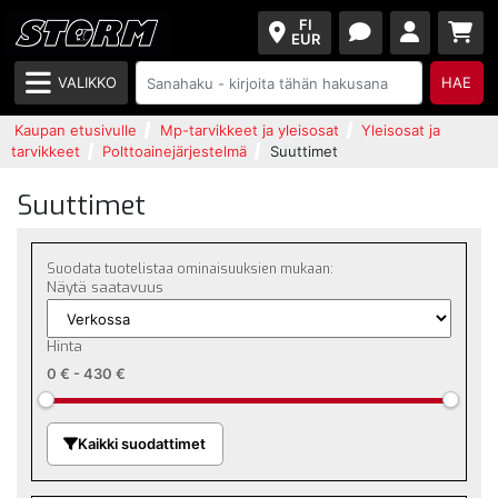
FI
EUR
VALIKKO
HAE
Kaupan etusivulle
Mp-tarvikkeet ja yleisosat
Yleisosat ja
tarvikkeet
Polttoainejärjestelmä
Suuttimet
Suuttimet
Suodata tuotelistaa ominaisuuksien mukaan:
Näytä saatavuus
Hinta
0 €
-
430 €
Kaikki suodattimet