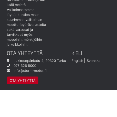
lisää meistä.
Valikoimastamme
löydät kenties maan
suurimman valikoiman
moottoripyörävarusteita
sekä varaosat ja
tarvikkeet myös
mopoihin, mönkijöihin
ja kelkkoihin.
OTA YHTEYTTÄ
KIELI
Lukkosepänkatu 4, 20320 Turku
English
Svenska
075 326 5000
info@storm-motor.fi
OTA YHTEYTTÄ