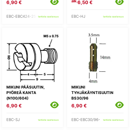
alk.
6,90 €
6,50 €
EBC-EBC424-25-
EBC-HJ
tarkista saatavuus
tarkista saatavuus
MIKUNI PÄÄSUUTIN,
MIKUNI
PYÖREÄ KANTA
TYHJÄKÄYNTISUUTIN
(N100/604)
BS30/96
6,90 €
6,90 €
EBC-SJ
EBC-EBC30/96-
tarkista saatavuus
tarkista saatavuus