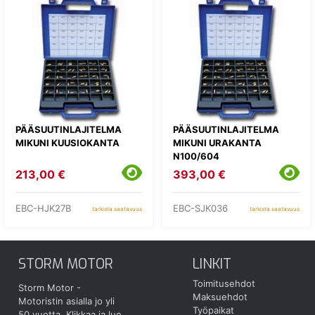
PÄÄSUUTINLAJITELMA
PÄÄSUUTINLAJITELMA
MIKUNI KUUSIOKANTA
MIKUNI URAKANTA
N100/604
213,00 €
393,00 €
EBC-HJK27B
EBC-SJK036
tarkista saatavuus
tarkista saatavuus
STORM MOTOR
LINKIT
Toimitusehdot
Storm Motor -
Maksuehdot
Motoristin asialla jo yli
Työpaikat
50 vuotta.
Klikkaa ja lue