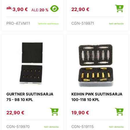
alk.
3,90 €
22,90 €
ALE:
20 %
PRO-47.VM11
CGN-519971
tarkista saatavuus
heti verkosta
GURTNER SUUTINSARJA
KEIHIN PWK SUUTINSARJA
75 - 98 10 KPL
100-118 10 KPL
22,90 €
19,90 €
CGN-519970
CGN-519115
heti verkosta
heti verkosta