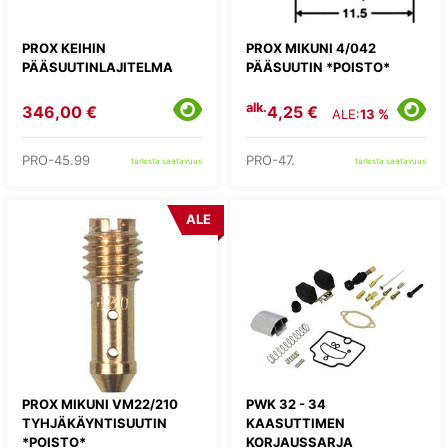
PROX KEIHIN
PROX MIKUNI 4/042
PÄÄSUUTINLAJITELMA
PÄÄSUUTIN *POISTO*
alk.
346,00 €
4,25 €
ALE:
13 %
PRO-45.99
PRO-47.
tarkista saatavuus
tarkista saatavuus
ALE
PROX MIKUNI VM22/210
PWK 32 - 34
TYHJÄKÄYNTISUUTIN
KAASUTTIMEN
*POISTO*
KORJAUSSARJA