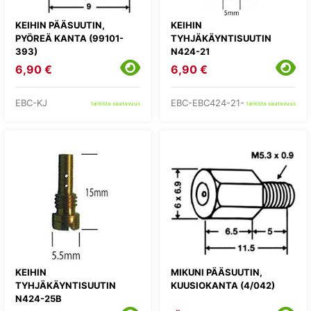
KEIHIN PÄÄSUUTIN,
KEIHIN
PYÖREÄ KANTA (99101-
TYHJÄKÄYNTISUUTIN
393)
N424-21
6,90 €
6,90 €
EBC-KJ
EBC-EBC424-21-
tarkista saatavuus
tarkista saatavuus
KEIHIN
MIKUNI PÄÄSUUTIN,
TYHJÄKÄYNTISUUTIN
KUUSIOKANTA (4/042)
N424-25B