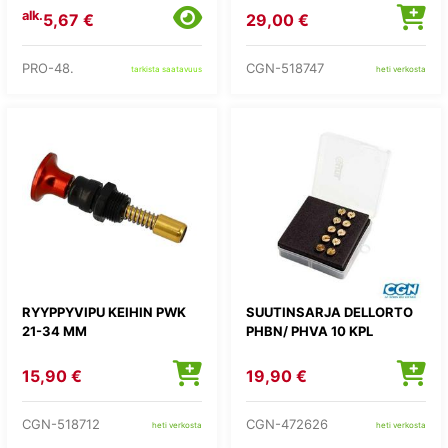
alk.
5,67 €
29,00 €
PRO-48.
CGN-518747
tarkista saatavuus
heti verkosta
RYYPPYVIPU KEIHIN PWK
SUUTINSARJA DELLORTO
21-34 MM
PHBN/ PHVA 10 KPL
15,90 €
19,90 €
CGN-518712
CGN-472626
heti verkosta
heti verkosta