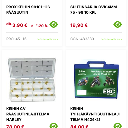
PROX KEIHIN 99101-116
SUUTINSARJA CVK 4MM
PÄÄSUUTIN
75 - 98 10 KPL
alk.
3,90 €
19,90 €
ALE:
20 %
PRO-45.116
CGN-483339
tarkista saatavuus
tarkista saatavuus
KEIHIN CV
KEIHIN
PÄÄSUUTINLAJITELMA
TYHJÄKÄYNTISUUTINLAJI
HARLEY
TELMA N424-21
78,00 €
84,00 €