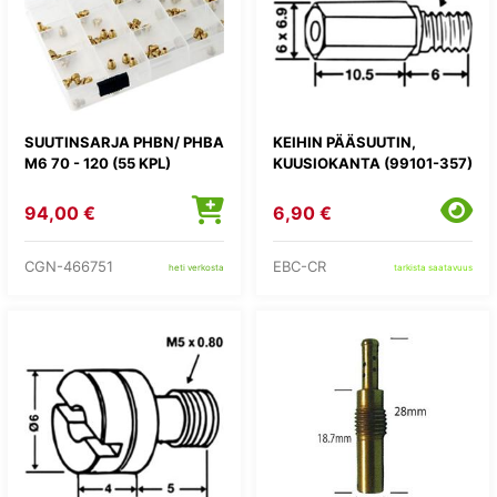
SUUTINSARJA PHBN/ PHBA
KEIHIN PÄÄSUUTIN,
M6 70 - 120 (55 KPL)
KUUSIOKANTA (99101-357)
94,00 €
6,90 €
CGN-466751
EBC-CR
heti verkosta
tarkista saatavuus