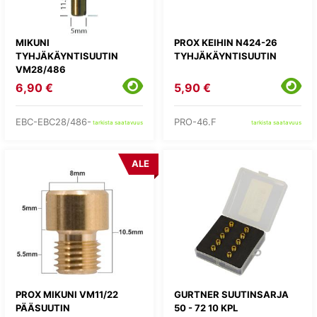
MIKUNI
PROX KEIHIN N424-26
TYHJÄKÄYNTISUUTIN
TYHJÄKÄYNTISUUTIN
VM28/486
6,90 €
5,90 €
EBC-EBC28/486-
PRO-46.F
tarkista saatavuus
tarkista saatavuus
ALE
PROX MIKUNI VM11/22
GURTNER SUUTINSARJA
PÄÄSUUTIN
50 - 72 10 KPL