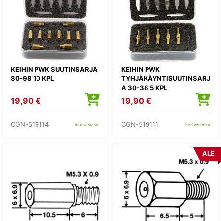
KEIHIN PWK SUUTINSARJA
KEIHIN PWK
80-98 10 KPL
TYHJÄKÄYNTISUUTINSARJ
A 30-38 5 KPL
19,90 €
19,90 €
CGN-519114
CGN-519111
heti verkosta
heti verkosta
ALE