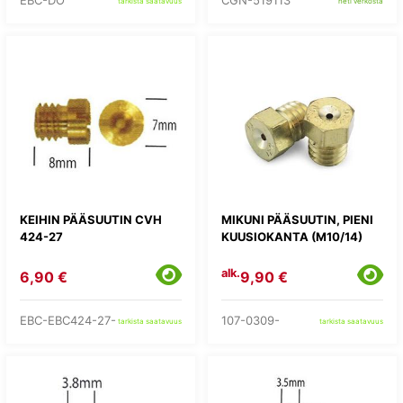
EBC-DO
CGN-519113
tarkista saatavuus
heti verkosta
KEIHIN PÄÄSUUTIN CVH
MIKUNI PÄÄSUUTIN, PIENI
424-27
KUUSIOKANTA (M10/14)
alk.
6,90 €
9,90 €
EBC-EBC424-27-
107-0309-
tarkista saatavuus
tarkista saatavuus