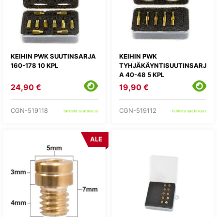
KEIHIN PWK SUUTINSARJA
KEIHIN PWK
160-178 10 KPL
TYHJÄKÄYNTISUUTINSARJ
A 40-48 5 KPL
24,90 €
19,90 €
CGN-519118
CGN-519112
tarkista saatavuus
tarkista saatavuus
ALE