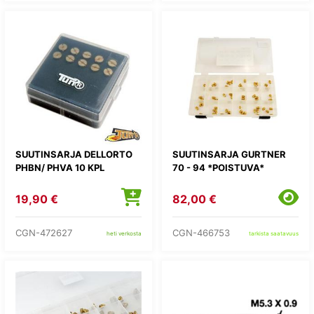
SUUTINSARJA DELLORTO
SUUTINSARJA GURTNER
PHBN/ PHVA 10 KPL
70 - 94 *POISTUVA*
19,90 €
82,00 €
CGN-472627
CGN-466753
heti verkosta
tarkista saatavuus