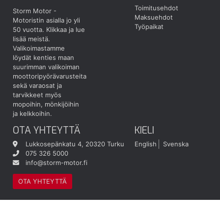
Toimitusehdot
Storm Motor -
Maksuehdot
Motoristin asialla jo yli
Työpaikat
50 vuotta.
Klikkaa ja lue
lisää meistä.
Valikoimastamme
löydät kenties maan
suurimman valikoiman
moottoripyörävarusteita
sekä varaosat ja
tarvikkeet myös
mopoihin, mönkijöihin
ja kelkkoihin.
OTA YHTEYTTÄ
KIELI
Lukkosepänkatu 4, 20320 Turku
English
Svenska
075 326 5000
info@storm-motor.fi
OTA YHTEYTTÄ