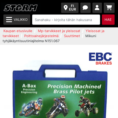
FI
EUR
VALIKKO
HAE
Kaupan etusivulle
Mp-tarvikkeet ja yleisosat
Yleisosat ja
tarvikkeet
Polttoainejärjestelmä
Suuttimet
Mikuni
tyhjäkäyntisuutinlajitelma N151.067