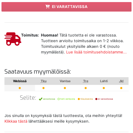
EI VARATTAVISSA
Toimitus:
Huomaa!
Tätä tuotetta ei ole varastossa.
Tuotteen arvioitu toimitusaika on 1-2 viikkoa.
Toimituskulut yksityisille alkaen 0 € (nouto
myymälästä).
Lue lisää toimitusehdoistamme...
Saatavuus myymälöissä:
Webissä
Tku
Vantaa
Tre
Lahti
Jkl
Selite:
varastossa
heti verkosta
tilauksesta
ei varastossa
Jos sinulla on kysymyksiä tästä tuotteesta, ota meihin yhteyttä!
Klikkaa tästä
lähettääksesi meille kysymyksen.