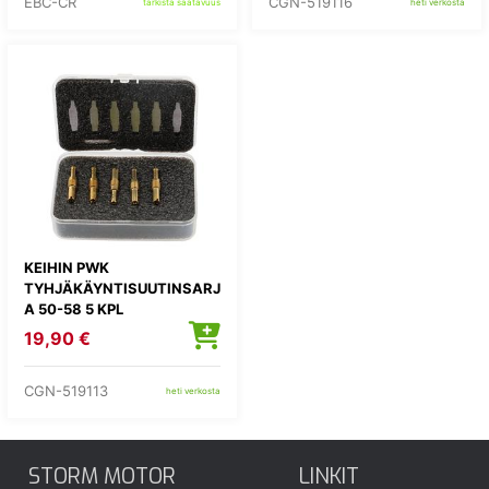
EBC-CR
CGN-519116
tarkista saatavuus
heti verkosta
KEIHIN PWK
TYHJÄKÄYNTISUUTINSARJ
A 50-58 5 KPL
19,90 €
CGN-519113
heti verkosta
STORM MOTOR
LINKIT