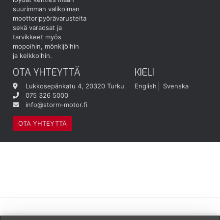
suurimman valikoiman
moottoripyörävarusteita
sekä varaosat ja
tarvikkeet myös
mopoihin, mönkijöihin
ja kelkkoihin.
OTA YHTEYTTÄ
KIELI
Lukkosepänkatu 4, 20320 Turku
English
Svenska
075 326 5000
info@storm-motor.fi
OTA YHTEYTTÄ