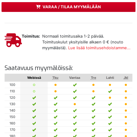
VARAA / TILAA MYYMÄLÄÄN
Toimitus:
Normaali toimitusaika 1-2 päivää.
Toimituskulut yksityisille alkaen 0 € (nouto
myymälästä).
Lue lisää toimitusehdoistamme...
Saatavuus myymälöissä:
Webissä
Tku
Vantaa
Tre
Lahti
Jkl
100
110
120
130
140
150
160
170
180