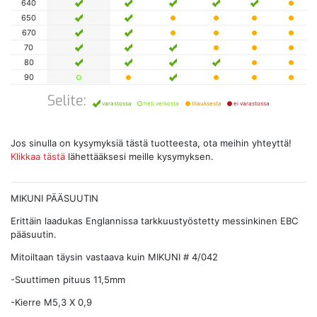
640
650
670
70
80
90
Selite:
varastossa
heti verkosta
tilauksesta
ei varastossa
Jos sinulla on kysymyksiä tästä tuotteesta, ota meihin yhteyttä!
Klikkaa tästä
lähettääksesi meille kysymyksen.
MIKUNI PÄÄSUUTIN
Erittäin laadukas Englannissa tarkkuustyöstetty messinkinen EBC
pääsuutin.
Mitoiltaan täysin vastaava kuin MIKUNI # 4/042
-Suuttimen pituus 11,5mm
-Kierre M5,3 X 0,9