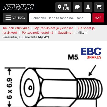
FI
EUR
VALIKKO
HAE
Kaupan etusivulle
Mp-tarvikkeet ja yleisosat
Yleisosat ja
tarvikkeet
Polttoainejärjestelmä
Suuttimet
Mikuni
Pääsuutin, Kuusiokanta (4/042)