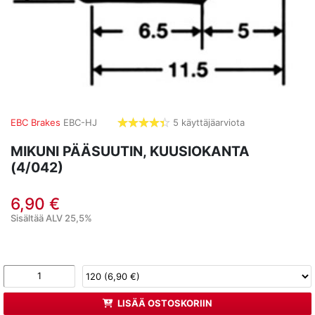
EBC Brakes
EBC-HJ
5 käyttäjäarviota
4,4
tähdet
MIKUNI PÄÄSUUTIN, KUUSIOKANTA
(4/042)
6,90 €
Sisältää ALV 25,5%
LISÄÄ OSTOSKORIIN