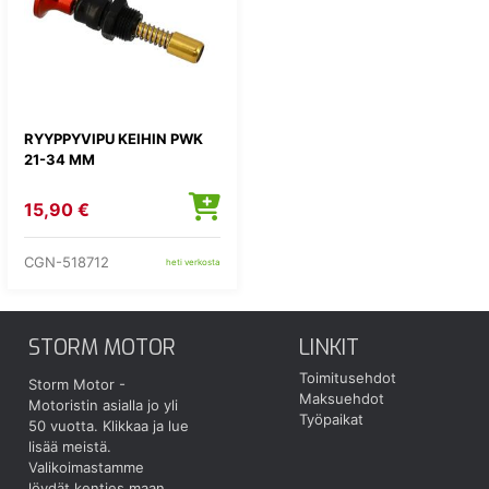
RYYPPYVIPU KEIHIN PWK
21-34 MM
15,90 €
CGN-518712
heti verkosta
STORM MOTOR
LINKIT
Toimitusehdot
Storm Motor -
Maksuehdot
Motoristin asialla jo yli
Työpaikat
50 vuotta.
Klikkaa ja lue
lisää meistä.
Valikoimastamme
löydät kenties maan