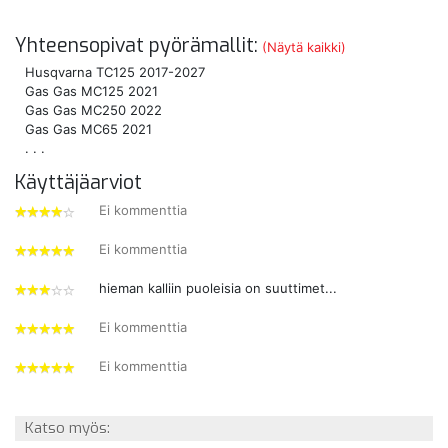
Yhteensopivat pyörämallit:
(Näytä kaikki)
Husqvarna TC125 2017-2027
Gas Gas MC125 2021
Gas Gas MC250 2022
Gas Gas MC65 2021
. . .
Käyttäjäarviot
Ei kommenttia
4
tähdet
Ei kommenttia
5
tähdet
hieman kalliin puoleisia on suuttimet...
3
tähdet
Ei kommenttia
5
tähdet
Ei kommenttia
5
tähdet
Katso myös: