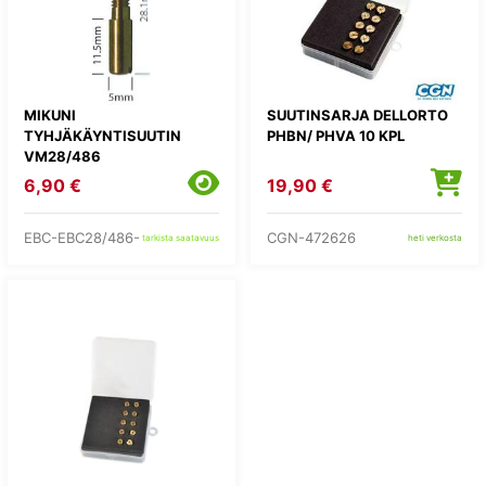
MIKUNI
SUUTINSARJA DELLORTO
TYHJÄKÄYNTISUUTIN
PHBN/ PHVA 10 KPL
VM28/486
6,90 €
19,90 €
EBC-EBC28/486-
CGN-472626
tarkista saatavuus
heti verkosta