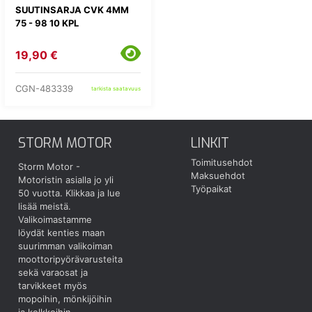
SUUTINSARJA CVK 4MM
75 - 98 10 KPL
19,90 €
CGN-483339
tarkista saatavuus
STORM MOTOR
LINKIT
Toimitusehdot
Storm Motor -
Maksuehdot
Motoristin asialla jo yli
Työpaikat
50 vuotta.
Klikkaa ja lue
lisää meistä.
Valikoimastamme
löydät kenties maan
suurimman valikoiman
moottoripyörävarusteita
sekä varaosat ja
tarvikkeet myös
mopoihin, mönkijöihin