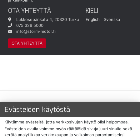
ja kelkkoihin.
OTA YHTEYTTÄ
KIELI
Lukkosepänkatu 4, 20320 Turku
English
Svenska
075 326 5000
info@storm-motor.fi
OTA YHTEYTTÄ
Maksu- ja toimitustavat
Evästeiden käytöstä
Käytämme evästeitä, jotta verkkosivujen käyttö olisi helpompaa.
Evästeiden avulla voimme myös räätälöidä sivuja juuri sinulle sekä
kerätä analytiikkaa verkkokaupan ja valikoiman parantamiseksi.