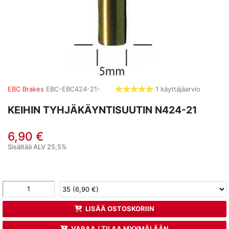
EBC Brakes
EBC-EBC424-21-
1 käyttäjäarvio
5,0
tähdet
KEIHIN TYHJÄKÄYNTISUUTIN N424-21
6,90 €
Sisältää ALV 25,5%
LISÄÄ OSTOSKORIIN
VARAA / TILAA MYYMÄLÄÄN