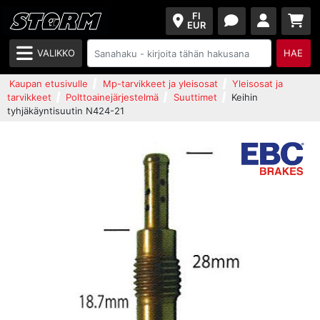
FI
EUR
VALIKKO
HAE
Kaupan etusivulle
Mp-tarvikkeet ja yleisosat
Yleisosat ja
tarvikkeet
Polttoainejärjestelmä
Suuttimet
Keihin
tyhjäkäyntisuutin N424-21