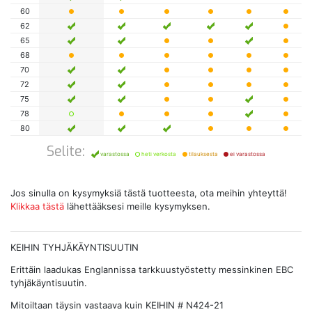
60
62
65
68
70
72
75
78
80
Selite:
varastossa
heti verkosta
tilauksesta
ei varastossa
Jos sinulla on kysymyksiä tästä tuotteesta, ota meihin yhteyttä!
Klikkaa tästä
lähettääksesi meille kysymyksen.
KEIHIN TYHJÄKÄYNTISUUTIN
Erittäin laadukas Englannissa tarkkuustyöstetty messinkinen EBC
tyhjäkäyntisuutin.
Mitoiltaan täysin vastaava kuin KEIHIN # N424-21