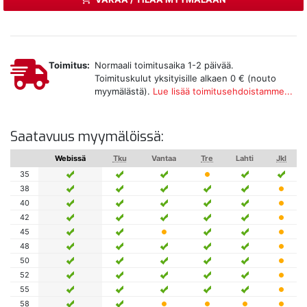
Toimitus:
Normaali toimitusaika 1-2 päivää.
Toimituskulut yksityisille alkaen 0 € (nouto
myymälästä).
Lue lisää toimitusehdoistamme...
Saatavuus myymälöissä:
Webissä
Tku
Vantaa
Tre
Lahti
Jkl
35
38
40
42
45
48
50
52
55
58