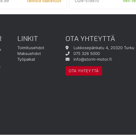
8.99
CGN-519970
tarkista saatavuus
heti v
R
LINKIT
OTA YHTEYTTÄ
Toimitusehdot
Lukkosepänkatu 4, 20320 Turku
n
Maksuehdot
075 326 5000
Työpaikat
info@storm-motor.fi
e
OTA YHTEYTTÄ