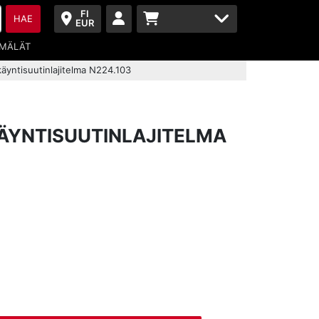
FI
HAE
EUR
MÄLÄT
käyntisuutinlajitelma N224.103
ÄYNTISUUTINLAJITELMA