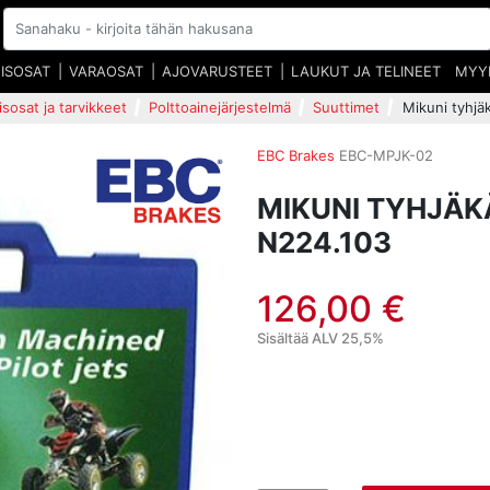
EISOSAT
VARAOSAT
AJOVARUSTEET
LAUKUT JA TELINEET
MYY
isosat ja tarvikkeet
Polttoainejärjestelmä
Suuttimet
Mikuni tyhjä
EBC Brakes
EBC-MPJK-02
MIKUNI TYHJÄK
N224.103
126,00 €
Sisältää ALV 25,5%