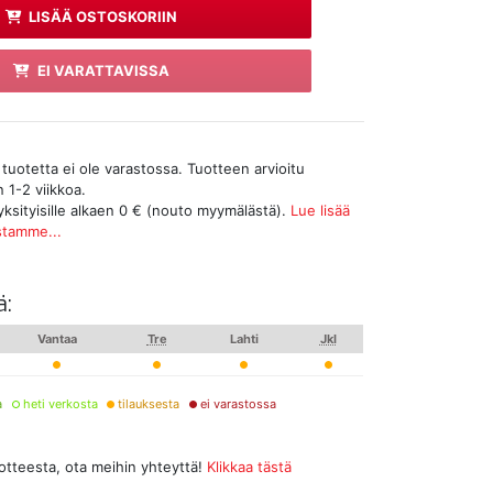
LISÄÄ OSTOSKORIIN
EI VARATTAVISSA
tuotetta ei ole varastossa. Tuotteen arvioitu
 1-2 viikkoa.
yksityisille alkaen 0 € (nouto myymälästä).
Lue lisää
stamme...
ä:
Vantaa
Tre
Lahti
Jkl
a
heti verkosta
tilauksesta
ei varastossa
uotteesta, ota meihin yhteyttä!
Klikkaa tästä