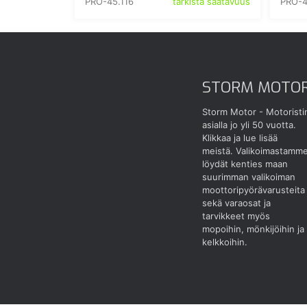
PRO-45.116
PRO-4
tarkista saatavuus
STORM MOTO
Storm Motor - Motoristi
asialla jo yli 50 vuotta.
Klikkaa ja lue lisää
meistä.
Valikoimastamm
löydät kenties maan
suurimman valikoiman
moottoripyörävarusteita
sekä varaosat ja
tarvikkeet myös
mopoihin, mönkijöihin ja
kelkkoihin.