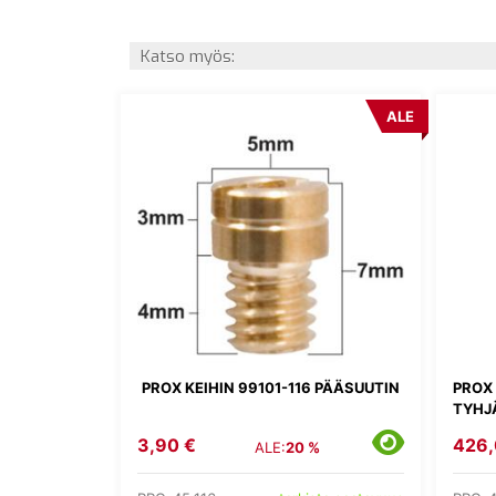
Katso myös:
ALE
PROX KEIHIN 99101-116 PÄÄSUUTIN
PROX
TYHJ
3,90 €
426,
ALE:
20 %