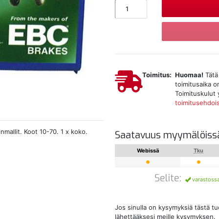
Toimitus:
Huomaa!
Tätä 
toimitusaika on
Toimituskulut 
toimitusehdoi
nmallit. Koot 10-70. 1 x koko.
Saatavuus myymälöiss
Webissä
Tku
Selite:
varastoss
Jos sinulla on kysymyksiä tästä t
lähettääksesi meille kysymyksen.