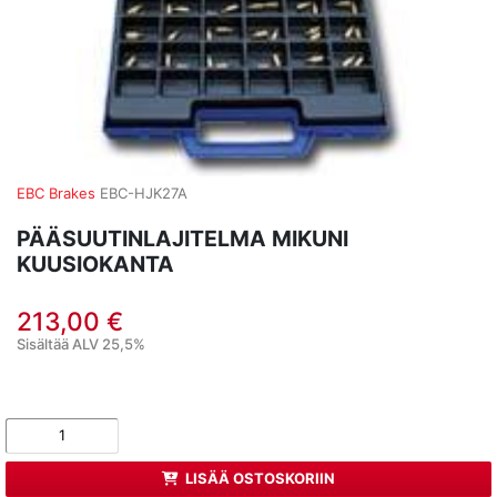
EBC Brakes
EBC-HJK27A
PÄÄSUUTINLAJITELMA MIKUNI
KUUSIOKANTA
213,00 €
Sisältää ALV 25,5%
LISÄÄ OSTOSKORIIN