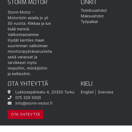
STORM MOTOR
LINKIT
Toimitusehdot
Storm Motor -
Maksuehdot
Motoristin asialla jo yli
Työpaikat
50 vuotta.
Klikkaa ja lue
lisää meistä.
Valikoimastamme
löydät kenties maan
suurimman valikoiman
moottoripyörävarusteita
sekä varaosat ja
tarvikkeet myös
mopoihin, mönkijöihin
ja kelkkoihin.
OTA YHTEYTTÄ
KIELI
Lukkosepänkatu 4, 20320 Turku
English
Svenska
075 326 5000
info@storm-motor.fi
OTA YHTEYTTÄ