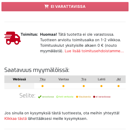
EI VARATTAVISSA
Toimitus:
Huomaa!
Tätä tuotetta ei ole varastossa.
Tuotteen arvioitu toimitusaika on 1-2 viikkoa.
Toimituskulut yksityisille alkaen 0 € (nouto
myymälästä).
Lue lisää toimitusehdoistamme...
Saatavuus myymälöissä:
Webissä
Tku
Vantaa
Tre
Lahti
Jkl
Selite:
varastossa
heti verkosta
tilauksesta
ei varastossa
Jos sinulla on kysymyksiä tästä tuotteesta, ota meihin yhteyttä!
Klikkaa tästä
lähettääksesi meille kysymyksen.