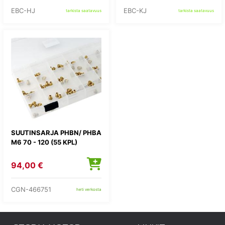
EBC-HJ
EBC-KJ
tarkista saatavuus
tarkista saatavuus
SUUTINSARJA PHBN/ PHBA
M6 70 - 120 (55 KPL)
94,00 €
CGN-466751
heti verkosta