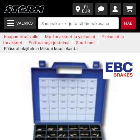
FI
EUR
VALIKKO
HAE
Kaupan etusivulle
Mp-tarvikkeet ja yleisosat
Yleisosat ja
tarvikkeet
Polttoainejärjestelmä
Suuttimet
Pääsuutinlajitelma Mikuni kuusiokanta