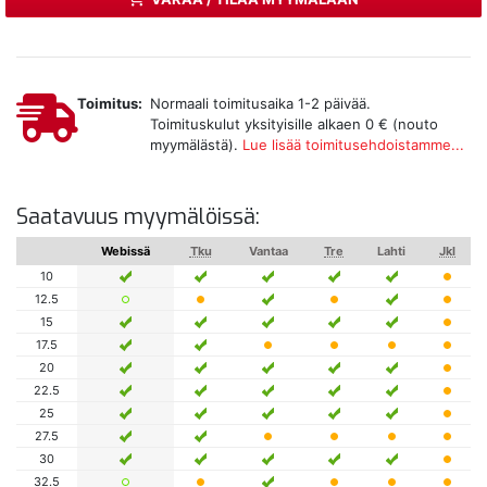
Toimitus:
Normaali toimitusaika 1-2 päivää.
Toimituskulut yksityisille alkaen 0 € (nouto
myymälästä).
Lue lisää toimitusehdoistamme...
Saatavuus myymälöissä:
Webissä
Tku
Vantaa
Tre
Lahti
Jkl
10
12.5
15
17.5
20
22.5
25
27.5
30
32.5