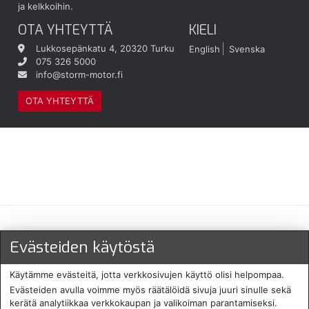
ja kelkkoihin.
OTA YHTEYTTÄ
KIELI
Lukkosepänkatu 4, 20320 Turku
English
Svenska
075 326 5000
info@storm-motor.fi
OTA YHTEYTTÄ
Maksu- ja toimitustavat
Evästeiden käytöstä
Käytämme evästeitä, jotta verkkosivujen käyttö olisi helpompaa.
Evästeiden avulla voimme myös räätälöidä sivuja juuri sinulle sekä
kerätä analytiikkaa verkkokaupan ja valikoiman parantamiseksi.