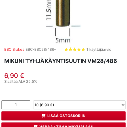
EBC Brakes
EBC-EBC28/486-
1 käyttäjäarvio
5,0
tähdet
MIKUNI TYHJÄKÄYNTISUUTIN VM28/486
6,90 €
Sisältää ALV 25,5%
LISÄÄ OSTOSKORIIN
VARAA / TILAA MYYMÄLÄÄN