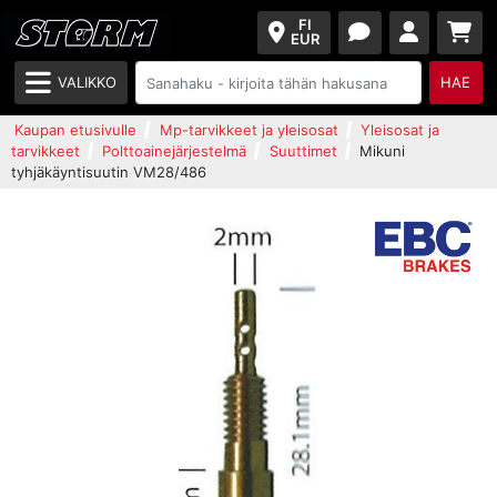
FI
EUR
VALIKKO
HAE
Kaupan etusivulle
Mp-tarvikkeet ja yleisosat
Yleisosat ja
tarvikkeet
Polttoainejärjestelmä
Suuttimet
Mikuni
tyhjäkäyntisuutin VM28/486