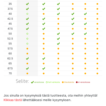
35
37.5
40
42.5
45
47.5
50
52.5
55
57.5
60
62.5
65
67.5
70
Selite:
varastossa
heti verkosta
tilauksesta
ei varastossa
Jos sinulla on kysymyksiä tästä tuotteesta, ota meihin yhteyttä!
Klikkaa tästä
lähettääksesi meille kysymyksen.