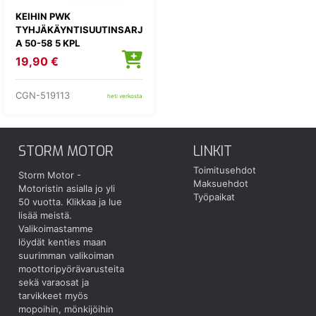
KEIHIN PWK
TYHJÄKÄYNTISUUTINSARJ
A 50-58 5 KPL
19,90 €
CGN-519113
heti verkosta
STORM MOTOR
LINKIT
Toimitusehdot
Storm Motor -
Maksuehdot
Motoristin asialla jo yli
Työpaikat
50 vuotta.
Klikkaa ja lue
lisää meistä.
Valikoimastamme
löydät kenties maan
suurimman valikoiman
moottoripyörävarusteita
sekä varaosat ja
tarvikkeet myös
mopoihin, mönkijöihin