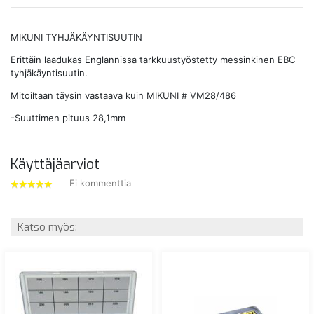
MIKUNI TYHJÄKÄYNTISUUTIN
Erittäin laadukas Englannissa tarkkuustyöstetty messinkinen EBC
tyhjäkäyntisuutin.
Mitoiltaan täysin vastaava kuin MIKUNI # VM28/486
-Suuttimen pituus 28,1mm
Käyttäjäarviot
Ei kommenttia
5
tähdet
Katso myös: