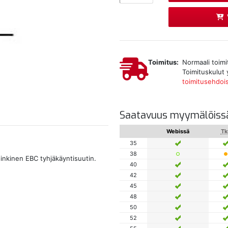
Toimitus:
Normaali toimi
Toimituskulut 
toimitusehdoi
Saatavuus myymälöiss
Webissä
Tk
35
38
inkinen EBC tyhjäkäyntisuutin.
40
42
45
48
50
52