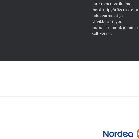
suurimman valikoiman
moottoripyörävarusteita
sekä varaosat ja
tarvikkeet myös
mopoihin, mönkijöihin ja
kelkkoihin.