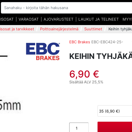
EISOSAT
VARAOSAT
AJOVARUSTEET
LAUKUT JA TELINEET
MYY
isosat ja tarvikkeet
Polttoainejärjestelmä
Suuttimet
Keihin tyhjä
EBC Brakes
EBC-EBC424-25-
KEIHIN TYHJÄK
6,90 €
Sisältää ALV 25,5%