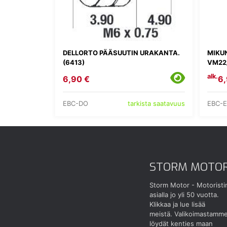
DELLORTO PÄÄSUUTIN URAKANTA.
MIKU
(6413)
VM22
alk.
6,90 €
6,
EBC-DO
EBC-E
tarkista saatavuus
STORM MOTO
Storm Motor - Motoristi
asialla jo yli 50 vuotta.
Klikkaa ja lue lisää
meistä.
Valikoimastamm
löydät kenties maan