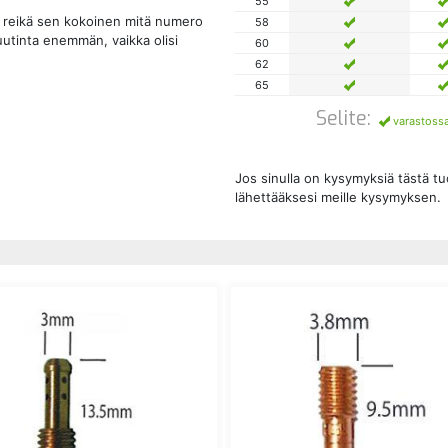
55
n reikä sen kokoinen mitä numero
58
uutinta enemmän, vaikka olisi
60
62
65
Selite:
varastoss
Jos sinulla on kysymyksiä tästä t
lähettääksesi meille kysymyksen.