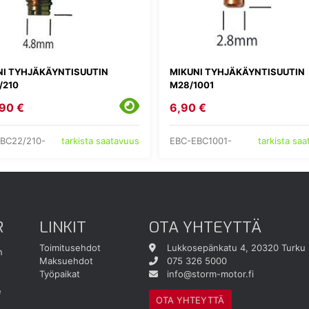
NI TYHJÄKÄYNTISUUTIN
MIKUNI TYHJÄKÄYNTISUUTIN
/210
M28/1001
90 €
6,90 €
BC22/210-
EBC-EBC1001-
tarkista saatavuus
tarkista sa
R
LINKIT
OTA YHTEYTTÄ
Toimitusehdot
Lukkosepänkatu 4, 20320 Turku
n
Maksuehdot
075 326 5000
Työpaikat
info@storm-motor.fi
e
OTA YHTEYTTÄ