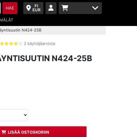
FI
HAE
EUR
MÄLÄT
käyntisuutin N424-25B
2 käyttäjäarviota
4,0
tähdet
ÄYNTISUUTIN N424-25B
LISÄÄ OSTOSKORIIN