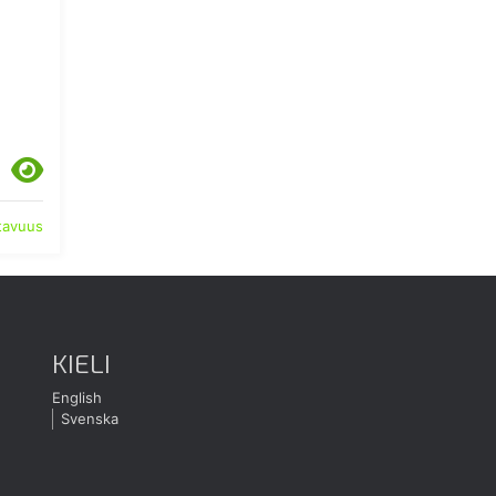
atavuus
KIELI
English
Svenska