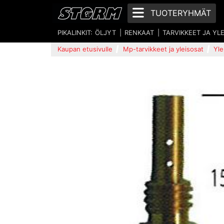
TUOTERYHMÄT
PIKALINKIT:
ÖLJYT
RENKAAT
TARVIKKEET JA YL
Kaupan etusivulle
Mp-tarvikkeet ja yleisosat
Yle