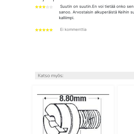
Suutin on suutin.En voi tietää onko se
sanoo. Arvostaisin alkuperäistä Keihin s
3
kalliimpi.
tähdet
Ei kommenttia
5
tähdet
Katso myös: