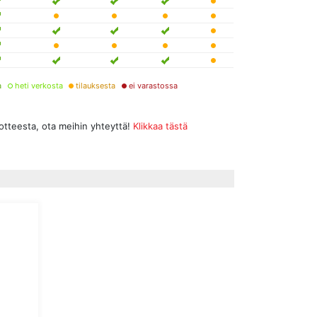
a
heti verkosta
tilauksesta
ei varastossa
uotteesta, ota meihin yhteyttä!
Klikkaa tästä