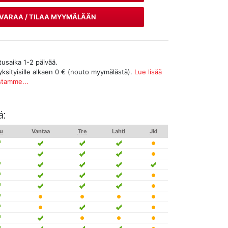
VARAA / TILAA MYYMÄLÄÄN
tusaika 1-2 päivää.
yksityisille alkaen 0 € (nouto myymälästä).
Lue lisää
stamme...
ä:
u
Vantaa
Tre
Lahti
Jkl