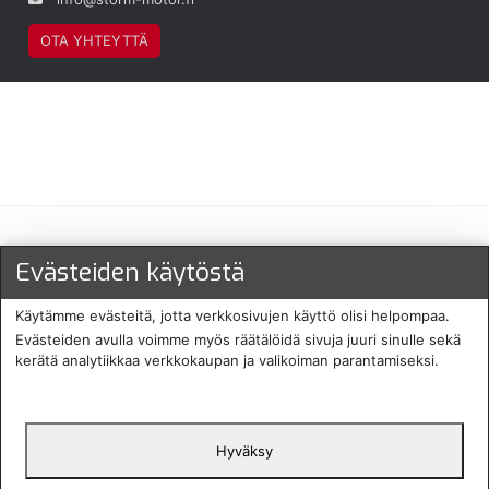
OTA YHTEYTTÄ
Maksu- ja toimitustavat
Evästeiden käytöstä
Käytämme evästeitä, jotta verkkosivujen käyttö olisi helpompaa.
Evästeiden avulla voimme myös räätälöidä sivuja juuri sinulle sekä
kerätä analytiikkaa verkkokaupan ja valikoiman parantamiseksi.
Hyväksy
English
Protecomp
Copyright 2024. All rights