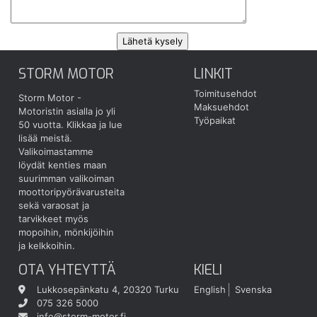
STORM MOTOR
LINKIT
Toimitusehdot
Storm Motor -
Maksuehdot
Motoristin asialla jo yli
Työpaikat
50 vuotta.
Klikkaa ja lue
lisää meistä.
Valikoimastamme
löydät kenties maan
suurimman valikoiman
moottoripyörävarusteita
sekä varaosat ja
tarvikkeet myös
mopoihin, mönkijöihin
ja kelkkoihin.
OTA YHTEYTTÄ
KIELI
Lukkosepänkatu 4, 20320 Turku
English
Svenska
075 326 5000
info@storm-motor.fi