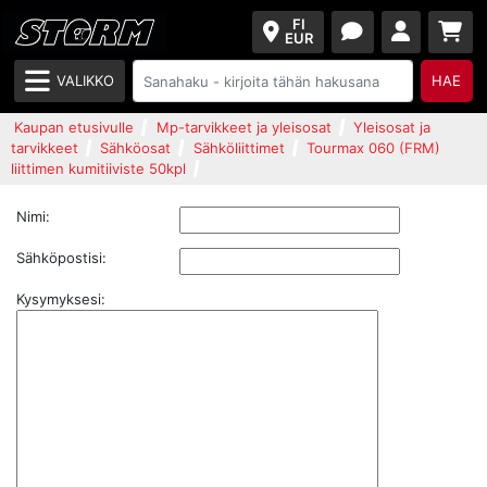
FI
EUR
VALIKKO
HAE
Kaupan etusivulle
Mp-tarvikkeet ja yleisosat
Yleisosat ja
tarvikkeet
Sähköosat
Sähköliittimet
Tourmax 060 (FRM)
liittimen kumitiiviste 50kpl
Nimi:
Sähköpostisi:
Kysymyksesi: