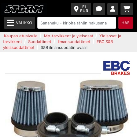
FI
EUR
VALIKKO
HAE
Kaupan etusivulle
Mp-tarvikkeet ja yleisosat
Yleisosat ja
tarvikkeet
Suodattimet
Ilmansuodattimet
EBC S&B
yleissuodattimet
S&B ilmansuodatin ovaali