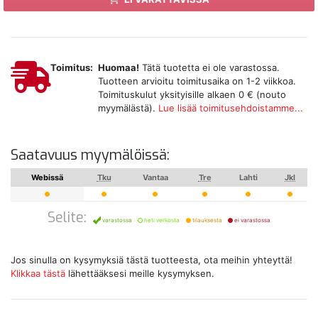
Toimitus:
Huomaa!
Tätä tuotetta ei ole varastossa.
Tuotteen arvioitu toimitusaika on 1-2 viikkoa.
Toimituskulut yksityisille alkaen 0 € (nouto
myymälästä).
Lue lisää toimitusehdoistamme...
Saatavuus myymälöissä:
Webissä
Tku
Vantaa
Tre
Lahti
Jkl
Selite:
varastossa
heti verkosta
tilauksesta
ei varastossa
Jos sinulla on kysymyksiä tästä tuotteesta, ota meihin yhteyttä!
Klikkaa tästä
lähettääksesi meille kysymyksen.