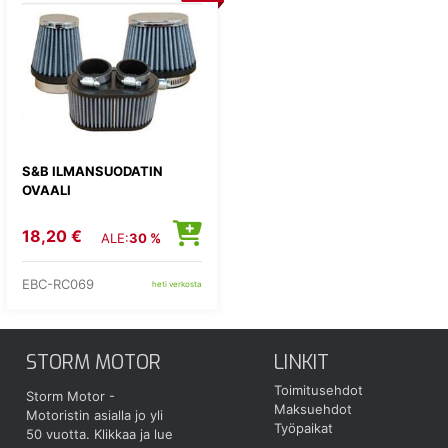
S&B ILMANSUODATIN
OVAALI
18,20 €
ALE:
30 %
EBC-RC069
heti verkosta
STORM MOTOR
LINKIT
Toimitusehdot
Storm Motor -
Maksuehdot
Motoristin asialla jo yli
Työpaikat
50 vuotta.
Klikkaa ja lue