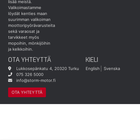
lisää meistä.
Valikoimastamme
löydät kenties maan
suurimman valikoiman
moottoripyörävarusteita
sekä varaosat ja
tarvikkeet myös
mopoihin, mönkijöihin
ja kelkkoihin.
OTA YHTEYTTÄ
KIELI
Lukkosepänkatu 4, 20320 Turku
English
Svenska
075 326 5000
info@storm-motor.fi
OTA YHTEYTTÄ