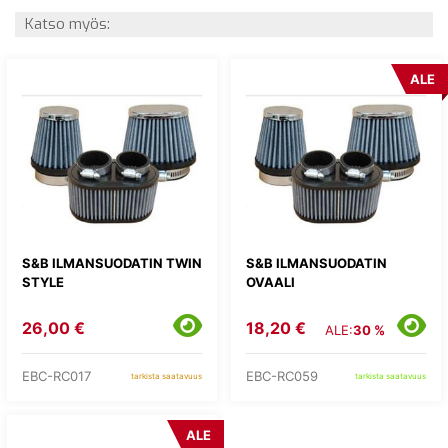
Katso myös:
ALE
S&B ILMANSUODATIN TWIN
S&B ILMANSUODATIN
STYLE
OVAALI
26,00 €
18,20 €
ALE:
30 %
EBC-RC017
EBC-RC059
tarkista saatavuus
tarkista saatavuus
ALE