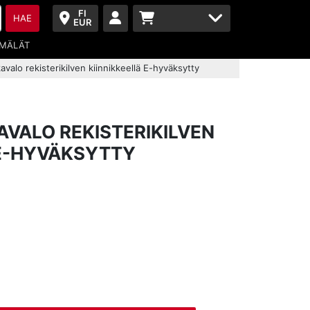
FI
HAE
EUR
MÄLÄT
avalo rekisterikilven kiinnikkeellä E-hyväksytty
VALO REKISTERIKILVEN
 E-HYVÄKSYTTY