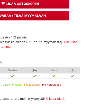
LISÄÄ OSTOSKORIIN
VARAA / TILAA MYYMÄLÄÄN
tusaika 1-2 päivää.
yksityisille alkaen 0 € (nouto myymälästä).
Lue lisää
stamme...
ä:
Vantaa
Tre
Lahti
Jkl
a
heti verkosta
tilauksesta
ei varastossa
uotteesta, ota meihin yhteyttä!
Klikkaa tästä