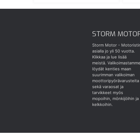
STORM MOTO
Storm Motor - Motoristi
asialla jo yli 50 vuotta.
Klikkaa ja lue lisää
meistä.
Valikoimastamm
löydät kenties maan
suurimman valikoiman
moottoripyörävarusteita
sekä varaosat ja
tarvikkeet myös
mopoihin, mönkijöihin ja
kelkkoihin.