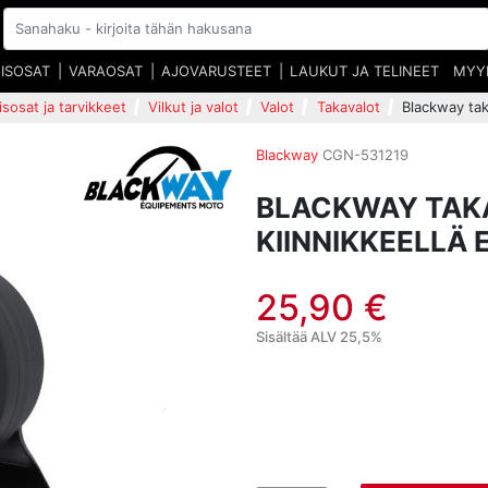
EISOSAT
VARAOSAT
AJOVARUSTEET
LAUKUT JA TELINEET
MYY
isosat ja tarvikkeet
Vilkut ja valot
Valot
Takavalot
Blackway tak
Blackway
CGN-531219
BLACKWAY TAKA
KIINNIKKEELLÄ
25,90 €
Sisältää ALV 25,5%