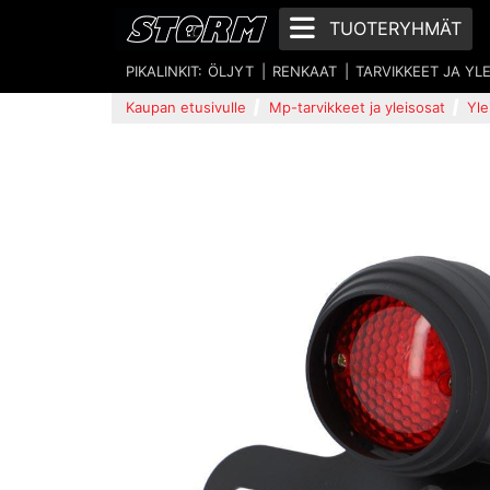
TUOTERYHMÄT
PIKALINKIT:
ÖLJYT
RENKAAT
TARVIKKEET JA YL
Kaupan etusivulle
Mp-tarvikkeet ja yleisosat
Yle