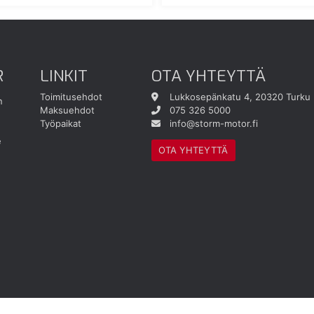
R
LINKIT
OTA YHTEYTTÄ
Toimitusehdot
Lukkosepänkatu 4, 20320 Turku
n
Maksuehdot
075 326 5000
Työpaikat
info@storm-motor.fi
e
OTA YHTEYTTÄ