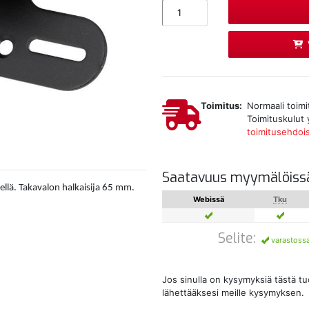
Toimitus:
Normaali toimi
Toimituskulut 
toimitusehdoi
Saatavuus myymälöiss
eellä. Takavalon halkaisija 65 mm.
Webissä
Tku
Selite:
varastoss
Jos sinulla on kysymyksiä tästä t
lähettääksesi meille kysymyksen.