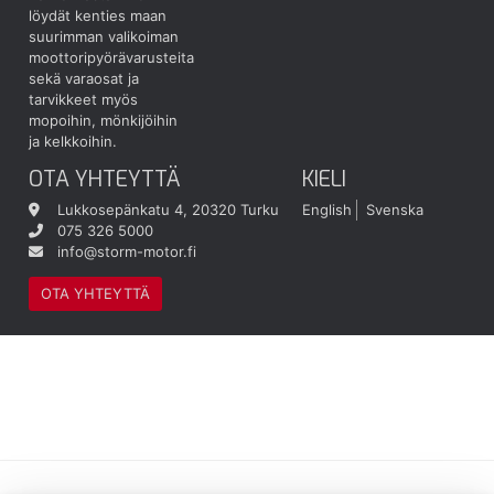
löydät kenties maan
suurimman valikoiman
moottoripyörävarusteita
sekä varaosat ja
tarvikkeet myös
mopoihin, mönkijöihin
ja kelkkoihin.
OTA YHTEYTTÄ
KIELI
Lukkosepänkatu 4, 20320 Turku
English
Svenska
075 326 5000
info@storm-motor.fi
OTA YHTEYTTÄ