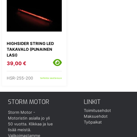
HIGHSIDER STRING LED
TAKAVALO (PUNAINEN
LASI)
39,00 €
HSR-255-200
tarkista saatavuus
STORM MOTOR
LINKIT
Toimitusehdot
Storm Motor -
Maksuehdot
Motoristin asialla jo yli
Työpaikat
50 vuotta.
Klikkaa ja lue
lisää meistä.
Valikoimastamme