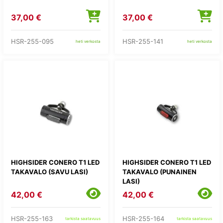
37,00 €
37,00 €
HSR-255-095
HSR-255-141
heti verkosta
heti verkosta
HIGHSIDER CONERO T1 LED
HIGHSIDER CONERO T1 LED
TAKAVALO (SAVU LASI)
TAKAVALO (PUNAINEN
LASI)
42,00 €
42,00 €
HSR-255-163
HSR-255-164
tarkista saatavuus
tarkista saatavuus