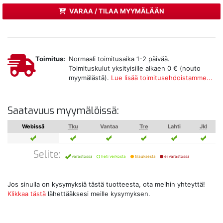
VARAA / TILAA MYYMÄLÄÄN
Toimitus:
Normaali toimitusaika 1-2 päivää.
Toimituskulut yksityisille alkaen 0 € (nouto
myymälästä).
Lue lisää toimitusehdoistamme...
Saatavuus myymälöissä:
Webissä
Tku
Vantaa
Tre
Lahti
Jkl
Selite:
varastossa
heti verkosta
tilauksesta
ei varastossa
Jos sinulla on kysymyksiä tästä tuotteesta, ota meihin yhteyttä!
Klikkaa tästä
lähettääksesi meille kysymyksen.