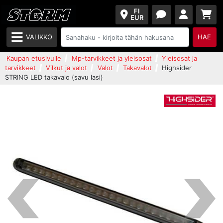
FI
EUR
VALIKKO
HAE
Kaupan etusivulle
Mp-tarvikkeet ja yleisosat
Yleisosat ja
tarvikkeet
Vilkut ja valot
Valot
Takavalot
Highsider
STRING LED takavalo (savu lasi)