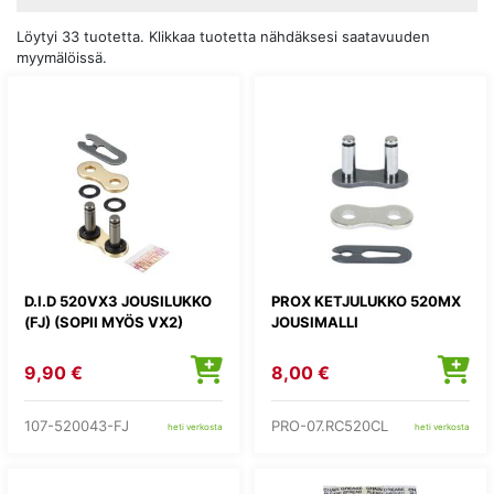
Löytyi 33 tuotetta. Klikkaa tuotetta nähdäksesi saatavuuden
myymälöissä.
D.I.D 520VX3 JOUSILUKKO
PROX KETJULUKKO 520MX
(FJ) (SOPII MYÖS VX2)
JOUSIMALLI
9,90 €
8,00 €
107-520043-FJ
PRO-07.RC520CL
heti verkosta
heti verkosta