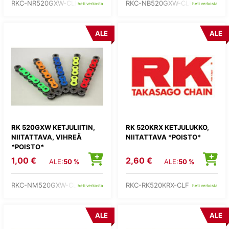
RKC-NR520GXW-CLF
RKC-NB520GXW-CLF
heti verkosta
heti verkosta
ALE
ALE
RK 520GXW KETJULIITIN,
RK 520KRX KETJULUKKO,
NIITATTAVA, VIHREÄ
NIITATTAVA *POISTO*
*POISTO*
1,00 €
2,60 €
ALE:
50 %
ALE:
50 %
RKC-NM520GXW-CLF
RKC-RK520KRX-CLF
heti verkosta
heti verkosta
ALE
ALE