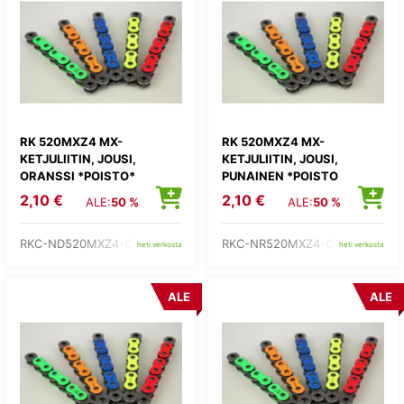
RK 520MXZ4 MX-
RK 520MXZ4 MX-
KETJULIITIN, JOUSI,
KETJULIITIN, JOUSI,
ORANSSI *POISTO*
PUNAINEN *POISTO
2,10 €
2,10 €
ALE:
50 %
ALE:
50 %
RKC-ND520MXZ4-CL
RKC-NR520MXZ4-CL
heti verkosta
heti verkosta
ALE
ALE