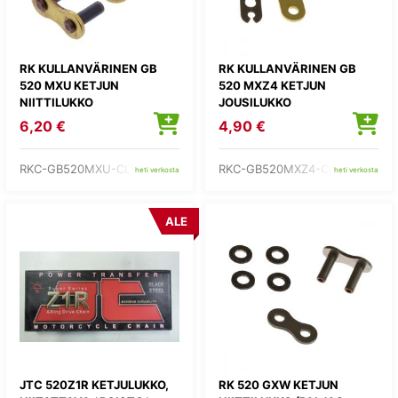
RK KULLANVÄRINEN GB
RK KULLANVÄRINEN GB
520 MXU KETJUN
520 MXZ4 KETJUN
NIITTILUKKO
JOUSILUKKO
6,20 €
4,90 €
RKC-GB520MXU-CLF
RKC-GB520MXZ4-CL
heti verkosta
heti verkosta
ALE
JTC 520Z1R KETJULUKKO,
RK 520 GXW KETJUN