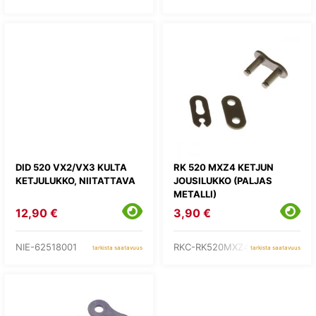
DID 520 VX2/VX3 KULTA
RK 520 MXZ4 KETJUN
KETJULUKKO, NIITATTAVA
JOUSILUKKO (PALJAS
METALLI)
12,90 €
3,90 €
NIE-62518001
RKC-RK520MXZ4-CL
tarkista saatavuus
tarkista saatavuus