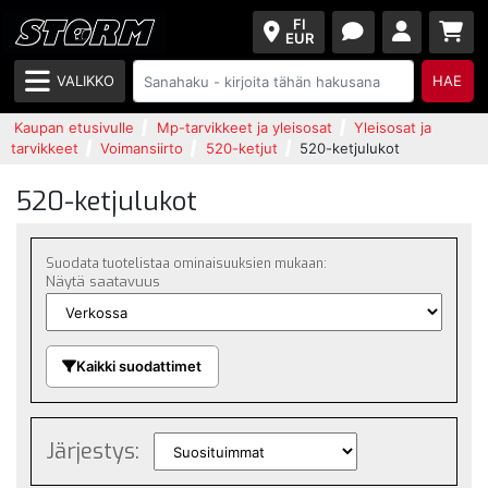
FI
EUR
VALIKKO
HAE
Kaupan etusivulle
Mp-tarvikkeet ja yleisosat
Yleisosat ja
tarvikkeet
Voimansiirto
520-ketjut
520-ketjulukot
520-ketjulukot
Suodata tuotelistaa ominaisuuksien mukaan:
Näytä saatavuus
Kaikki suodattimet
Järjestys: