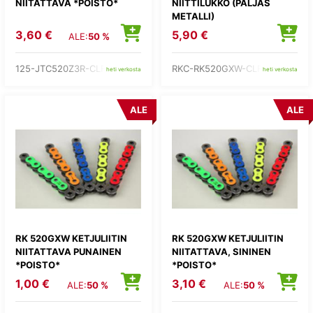
NIITATTAVA *POISTO*
NIITTILUKKO (PALJAS
METALLI)
3,60 €
5,90 €
ALE:
50 %
125-JTC520Z3R-CLF
RKC-RK520GXW-CLF
heti verkosta
heti verkosta
ALE
ALE
RK 520GXW KETJULIITIN
RK 520GXW KETJULIITIN
NIITATTAVA PUNAINEN
NIITATTAVA, SININEN
*POISTO*
*POISTO*
1,00 €
3,10 €
ALE:
50 %
ALE:
50 %