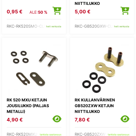
NIITTILUKKO
0,95 €
5,00 €
ALE:
50 %
RKC-RK520SMO-CLF
RKC-GB520GXW-CLF
heti verkosta
heti verkosta
RK 520 MXU KETJUN
RK KULLANVÄRINEN
JOUSILUKKO (PALJAS
GB520ZXW KETJUN
METALLI)
NIITTILUKKO
4,90 €
7,80 €
RKC-RK520MXU-CL
RKC-GB520ZXW-CLF
tarkista saatavuus
tarkista saatavuus