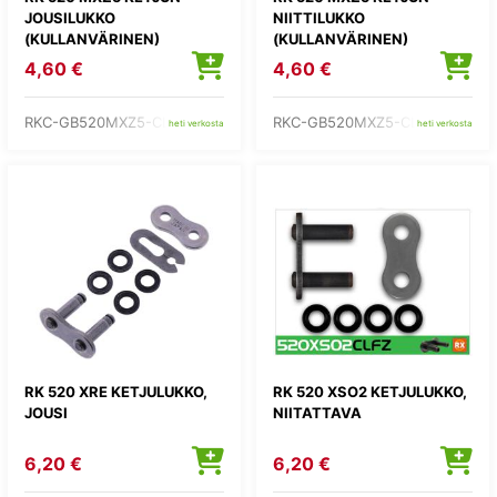
JOUSILUKKO
NIITTILUKKO
(KULLANVÄRINEN)
(KULLANVÄRINEN)
4,60 €
4,60 €
RKC-GB520MXZ5-CL
RKC-GB520MXZ5-CLF
heti verkosta
heti verkosta
RK 520 XRE KETJULUKKO,
RK 520 XSO2 KETJULUKKO,
JOUSI
NIITATTAVA
6,20 €
6,20 €