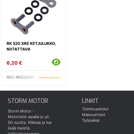
RK 520 XRE KETJULUKKO,
NIITATTAVA
6,20 €
RKC-RK520XRE-CLF
tarkista saatavuus
STORM MOTOR
LINKIT
Toimitusehdot
Storm Motor -
Maksuehdot
Motoristin asialla jo yli
Työpaikat
50 vuotta.
Klikkaa ja lue
lisää meistä.
Valikoimastamme