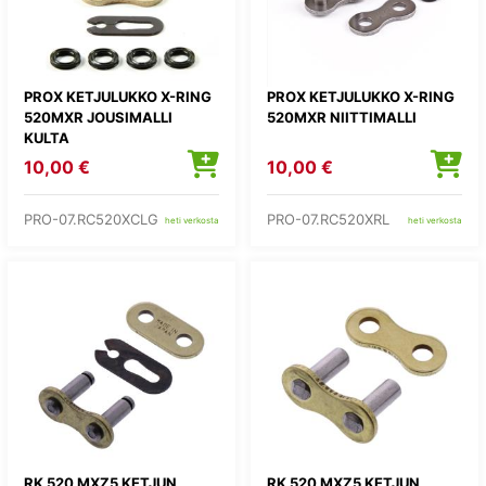
PROX KETJULUKKO X-RING
PROX KETJULUKKO X-RING
520MXR JOUSIMALLI
520MXR NIITTIMALLI
KULTA
10,00 €
10,00 €
PRO-07.RC520XCLG
PRO-07.RC520XRL
heti verkosta
heti verkosta
RK 520 MXZ5 KETJUN
RK 520 MXZ5 KETJUN