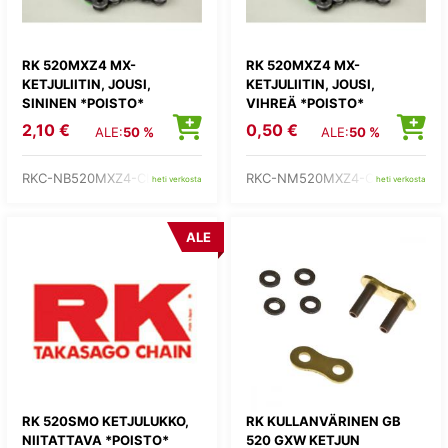
RK 520MXZ4 MX-
RK 520MXZ4 MX-
KETJULIITIN, JOUSI,
KETJULIITIN, JOUSI,
SININEN *POISTO*
VIHREÄ *POISTO*
2,10 €
0,50 €
ALE:
50 %
ALE:
50 %
RKC-NB520MXZ4-CL
RKC-NM520MXZ4-CL
heti verkosta
heti verkosta
ALE
RK 520SMO KETJULUKKO,
RK KULLANVÄRINEN GB
NIITATTAVA *POISTO*
520 GXW KETJUN