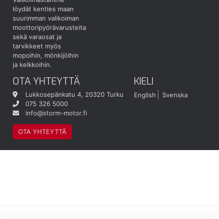
löydät kenties maan
suurimman valikoiman
moottoripyörävarusteita
sekä varaosat ja
tarvikkeet myös
mopoihin, mönkijöihin
ja kelkkoihin.
OTA YHTEYTTÄ
KIELI
Lukkosepänkatu 4, 20320 Turku
English
Svenska
075 326 5000
info@storm-motor.fi
OTA YHTEYTTÄ