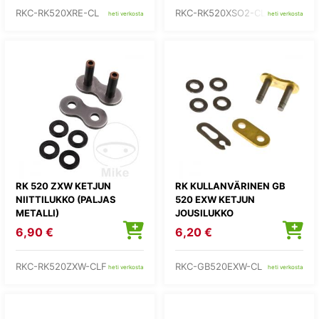
RKC-RK520XRE-CL
RKC-RK520XSO2-CLF
heti verkosta
heti verkosta
RK 520 ZXW KETJUN
RK KULLANVÄRINEN GB
NIITTILUKKO (PALJAS
520 EXW KETJUN
METALLI)
JOUSILUKKO
6,90 €
6,20 €
RKC-RK520ZXW-CLF
RKC-GB520EXW-CL
heti verkosta
heti verkosta