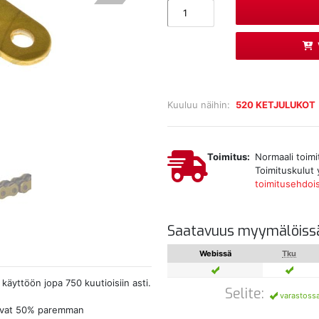
Kuuluu näihin:
520 KETJULUKOT
Toimitus:
Normaali toimi
Toimituskulut 
toimitusehdoi
Saatavuus myymälöiss
Webissä
Tku
äyttöön jopa 750 kuutioisiin asti.
Selite:
varastoss
aavat 50% paremman