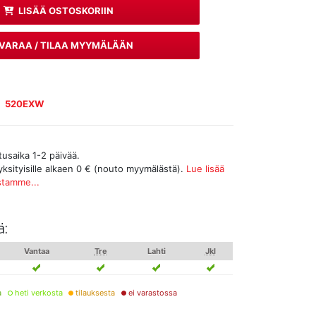
LISÄÄ OSTOSKORIIN
VARAA / TILAA MYYMÄLÄÄN
520EXW
tusaika 1-2 päivää.
yksityisille alkaen 0 € (nouto myymälästä).
Lue lisää
stamme...
ä:
Vantaa
Tre
Lahti
Jkl
a
heti verkosta
tilauksesta
ei varastossa