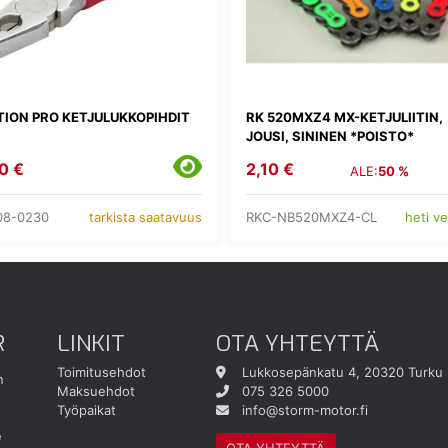
ION PRO KETJULUKKOPIHDIT
RK 520MXZ4 MX-KETJULIITIN,
JOUSI, SININEN *POISTO*
0 €
2,10 €
ALE:
50 %
08-0230
RKC-NB520MXZ4-CL
tarkista saatavuus
heti v
R
LINKIT
OTA YHTEYTTÄ
Toimitusehdot
Lukkosepänkatu 4, 20320 Turku
n
Maksuehdot
075 326 5000
Työpaikat
info@storm-motor.fi
e
OTA YHTEYTTÄ