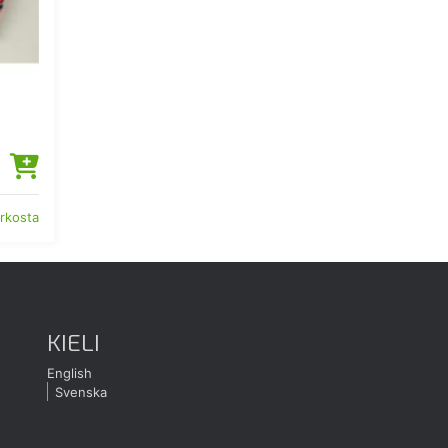
erkosta
KIELI
English
Svenska