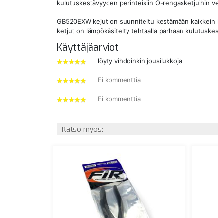
kulutuskestävyyden perinteisiin O-rengasketjuihin ve
GB520EXW kejut on suunniteltu kestämään kaikkein k
ketjut on lämpökäsitelty tehtaalla parhaan kulutuske
Käyttäjäarviot
löyty vihdoinkin jousilukkoja
5
tähdet
Ei kommenttia
5
tähdet
Ei kommenttia
5
tähdet
Katso myös: