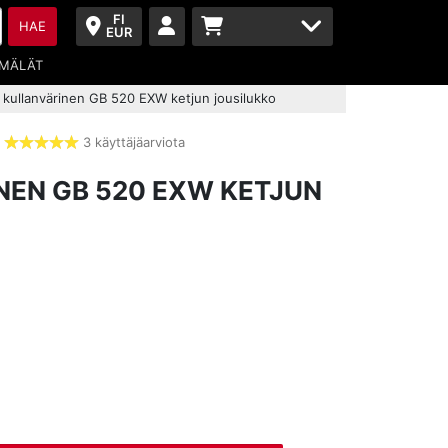
FI
HAE
EUR
MÄLÄT
 kullanvärinen GB 520 EXW ketjun jousilukko
3 käyttäjäarviota
5,0
tähdet
NEN GB 520 EXW KETJUN