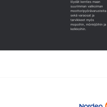
löydät kenties maan
suurimman valikoiman
moottoripyörävarusteita
sekä varaosat ja
tarvikkeet myös
mopoihin, mönkijöihin ja
kelkkoihin.