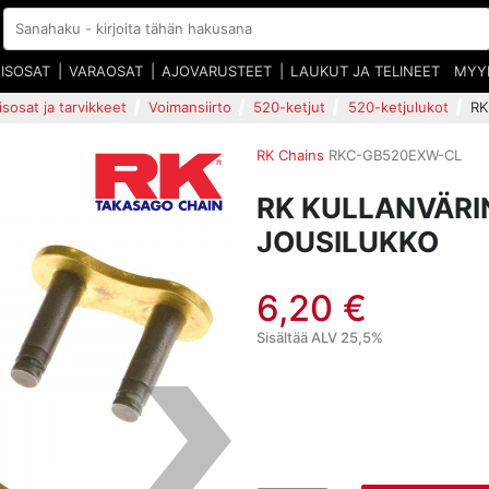
EISOSAT
VARAOSAT
AJOVARUSTEET
LAUKUT JA TELINEET
MYY
isosat ja tarvikkeet
Voimansiirto
520-ketjut
520-ketjulukot
RK
RK Chains
RKC-GB520EXW-CL
RK KULLANVÄRI
JOUSILUKKO
6,20 €
Sisältää ALV 25,5%