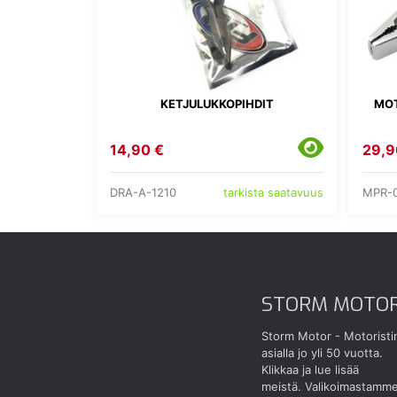
KETJULUKKOPIHDIT
MOT
14,90 €
29,9
DRA-A-1210
MPR-
tarkista saatavuus
STORM MOTO
Storm Motor - Motoristi
asialla jo yli 50 vuotta.
Klikkaa ja lue lisää
meistä.
Valikoimastamm