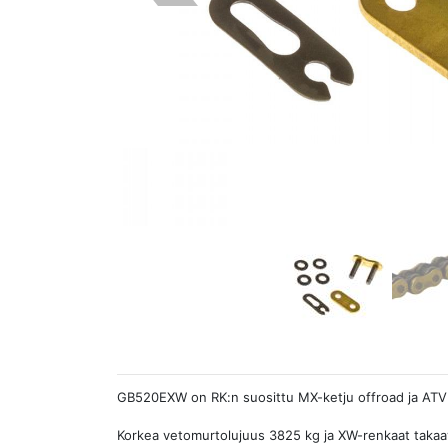
GB520EXW on RK:n suosittu MX-ketju offroad ja ATV k
Korkea vetomurtolujuus 3825 kg ja XW-renkaat tak