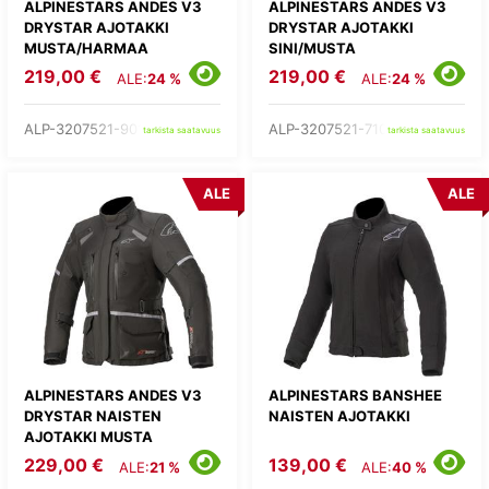
ALPINESTARS ANDES V3
ALPINESTARS ANDES V3
DRYSTAR AJOTAKKI
DRYSTAR AJOTAKKI
MUSTA/HARMAA
SINI/MUSTA
219,00 €
219,00 €
ALE:
24 %
ALE:
24 %
ALP-3207521-9018-
ALP-3207521-7109-
tarkista saatavuus
tarkista saatavuus
ALE
ALE
ALPINESTARS ANDES V3
ALPINESTARS BANSHEE
DRYSTAR NAISTEN
NAISTEN AJOTAKKI
AJOTAKKI MUSTA
229,00 €
139,00 €
ALE:
21 %
ALE:
40 %