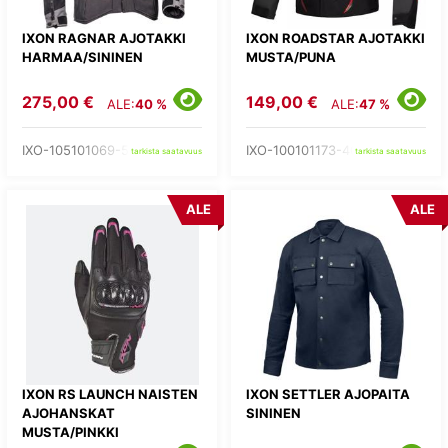
IXON RAGNAR AJOTAKKI
IXON ROADSTAR AJOTAKKI
HARMAA/SININEN
MUSTA/PUNA
275,00 €
149,00 €
ALE:
40 %
ALE:
47 %
IXO-105101069-53-
IXO-100101173-40-
tarkista saatavuus
tarkista saatavuus
ALE
ALE
IXON RS LAUNCH NAISTEN
IXON SETTLER AJOPAITA
AJOHANSKAT
SININEN
MUSTA/PINKKI