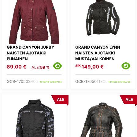
GRAND CANYON JURBY
GRAND CANYON LYNN
NAISTEN AJOTAKKI
NAISTEN AJOTAKKI
PUNAINEN
MUSTA/VALKOINEN
alk.
89,00 €
149,00 €
ALE:
59 %
GCB-170502400-
GCB-1705011800-
tarkista saatavuus
tarkista saatavuus
ALE
ALE