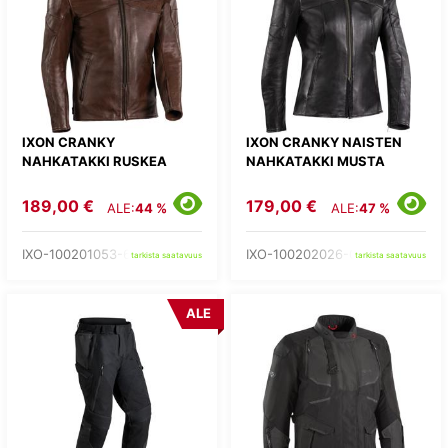
IXON CRANKY
IXON CRANKY NAISTEN
NAHKATAKKI RUSKEA
NAHKATAKKI MUSTA
189,00 €
179,00 €
ALE:
44 %
ALE:
47 %
IXO-100201053-60-
IXO-100202026-01-
tarkista saatavuus
tarkista saatavuus
ALE