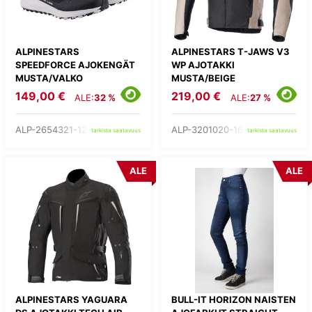
ALPINESTARS
ALPINESTARS T-JAWS V3
SPEEDFORCE AJOKENGÄT
WP AJOTAKKI
MUSTA/VALKO
MUSTA/BEIGE
149,00 €
219,00 €
ALE:
32 %
ALE:
27 %
ALP-2654321-12-
ALP-3201020-1607-
tarkista saatavuus
tarkista saatavuus
ALE
ALE
ALPINESTARS YAGUARA
BULL-IT HORIZON NAISTEN