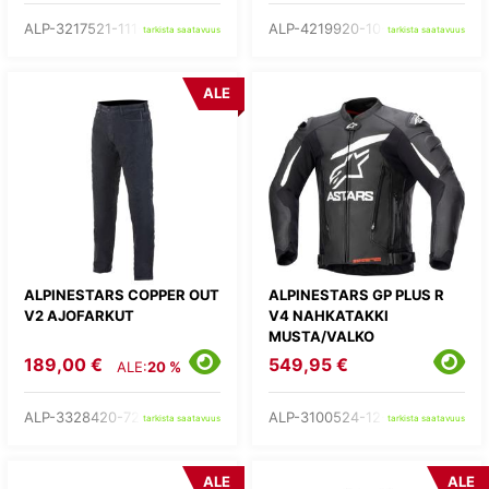
ALP-3217521-111-
ALP-4219920-10-
tarkista saatavuus
tarkista saatavuus
ALE
ALPINESTARS COPPER OUT
ALPINESTARS GP PLUS R
V2 AJOFARKUT
V4 NAHKATAKKI
MUSTA/VALKO
189,00 €
549,95 €
ALE:
20 %
ALP-3328420-7203-
ALP-3100524-12-
tarkista saatavuus
tarkista saatavuus
ALE
ALE