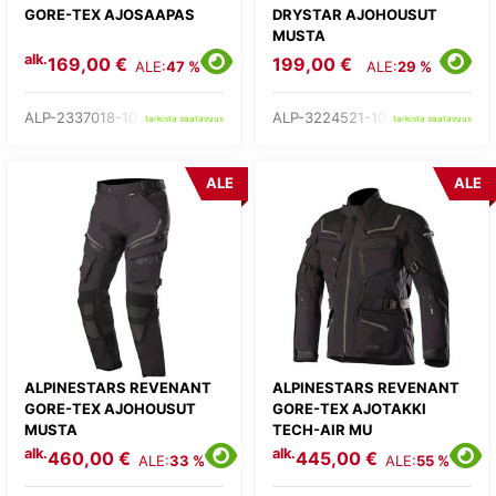
GORE-TEX AJOSAAPAS
DRYSTAR AJOHOUSUT
MUSTA
alk.
169,00 €
199,00 €
ALE:
47 %
ALE:
29 %
ALP-2337018-10-
ALP-3224521-10-
tarkista saatavuus
tarkista saatavuus
ALE
ALE
ALPINESTARS REVENANT
ALPINESTARS REVENANT
GORE-TEX AJOHOUSUT
GORE-TEX AJOTAKKI
MUSTA
TECH-AIR MU
alk.
alk.
460,00 €
445,00 €
ALE:
33 %
ALE:
55 %