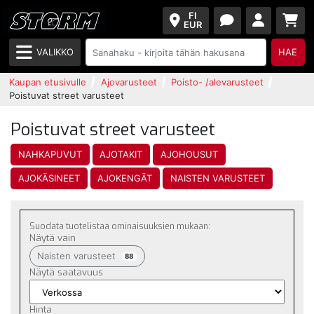
FI
EUR
VALIKKO
HAE
Kaupan etusivulle
Ajovarusteet
Poisto- /alevarusteet
Poistuvat street varusteet
Poistuvat street varusteet
NAHKAPUVUT
AJOTAKIT
AJOHOUSUT
AJOKÄSINEET
AJOKENGÄT
NAISTEN VARUSTEET
Suodata tuotelistaa ominaisuuksien mukaan:
Näytä vain
Naisten varusteet
88
Näytä saatavuus
Hinta