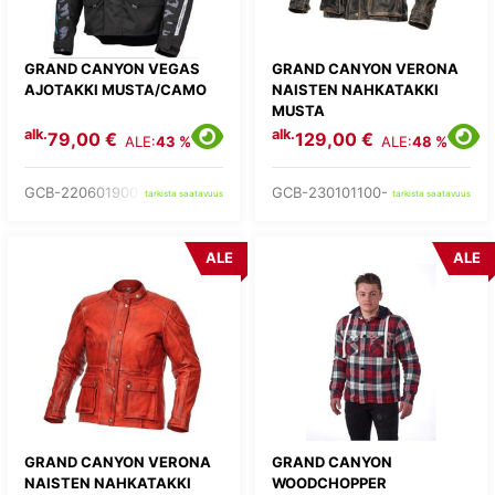
GRAND CANYON VEGAS
GRAND CANYON VERONA
AJOTAKKI MUSTA/CAMO
NAISTEN NAHKATAKKI
MUSTA
alk.
alk.
79,00 €
129,00 €
ALE:
43 %
ALE:
48 %
GCB-220601900-
GCB-230101100-
tarkista saatavuus
tarkista saatavuus
ALE
ALE
GRAND CANYON VERONA
GRAND CANYON
NAISTEN NAHKATAKKI
WOODCHOPPER