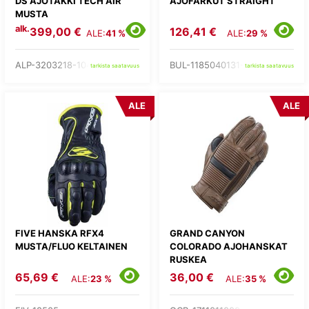
DS AJOTAKKI TECH AIR
AJOFARKUT STRAIGHT
MUSTA
alk.
399,00 €
126,41 €
ALE:
41 %
ALE:
29 %
ALP-3203218-104-
BUL-1185040131-
tarkista saatavuus
tarkista saatavuus
ALE
ALE
FIVE HANSKA RFX4
GRAND CANYON
MUSTA/FLUO KELTAINEN
COLORADO AJOHANSKAT
RUSKEA
65,69 €
36,00 €
ALE:
23 %
ALE:
35 %