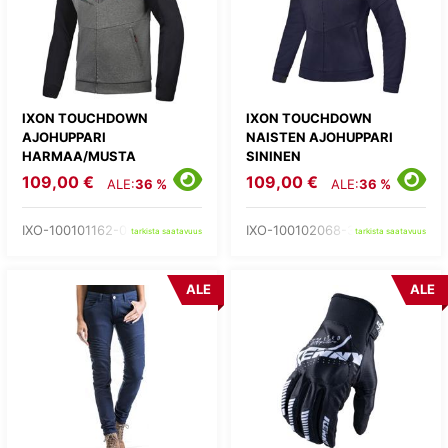
IXON TOUCHDOWN
IXON TOUCHDOWN
AJOHUPPARI
NAISTEN AJOHUPPARI
HARMAA/MUSTA
SININEN
109,00 €
109,00 €
ALE:
36 %
ALE:
36 %
IXO-100101162-03-
IXO-100102068-37-
tarkista saatavuus
tarkista saatavuus
ALE
ALE