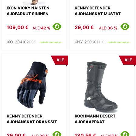
IXON VICKY NAISTEN
KENNY DEFENDER
AJOFARKUT SININEN
AJOHANSKAT MUSTAT
109,00 €
29,00 €
ALE:
42 %
ALE:
36 %
IXO-204102005-04-
KNY-2906011-09-
tarkista saatavuus
tarkista saatavuus
ALE
ALE
KENNY DEFENDER
KOCHMANN DESERT
AJOHANSKAT ORANSSIT
AJOSAAPPAAT
29,00 €
130,56 €