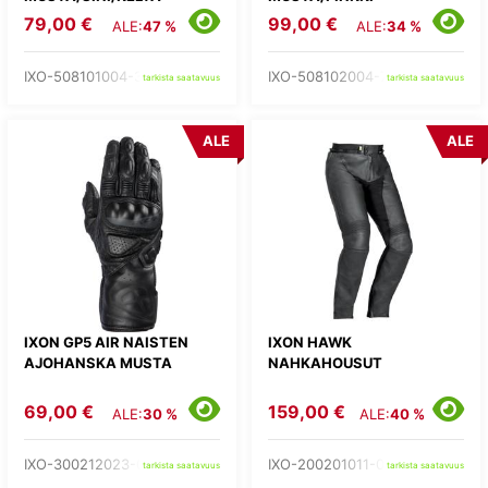
79,00 €
99,00 €
ALE:
47 %
ALE:
34 %
IXO-508101004-35-
IXO-508102004-73-
tarkista saatavuus
tarkista saatavuus
ALE
ALE
IXON GP5 AIR NAISTEN
IXON HAWK
AJOHANSKA MUSTA
NAHKAHOUSUT
69,00 €
159,00 €
ALE:
30 %
ALE:
40 %
IXO-300212023-01-
IXO-200201011-01-
tarkista saatavuus
tarkista saatavuus