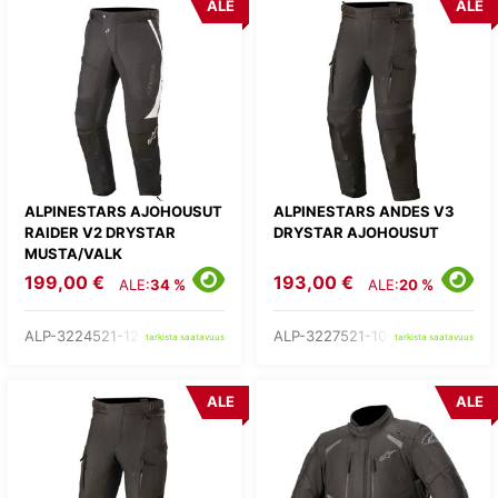
ALE
ALE
ALPINESTARS AJOHOUSUT
ALPINESTARS ANDES V3
RAIDER V2 DRYSTAR
DRYSTAR AJOHOUSUT
MUSTA/VALK
199,00 €
193,00 €
ALE:
34 %
ALE:
20 %
ALP-3224521-12-
ALP-3227521-10-
tarkista saatavuus
tarkista saatavuus
ALE
ALE