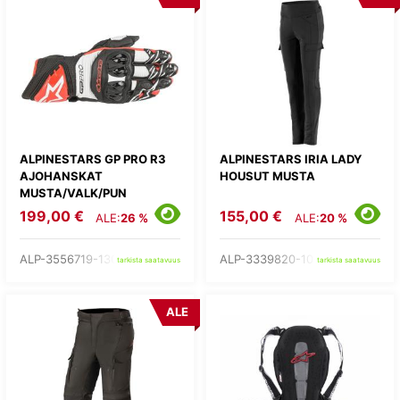
ALPINESTARS GP PRO R3
ALPINESTARS IRIA LADY
AJOHANSKAT
HOUSUT MUSTA
MUSTA/VALK/PUN
199,00 €
155,00 €
ALE:
26 %
ALE:
20 %
ALP-3556719-1304-
ALP-3339820-10-
tarkista saatavuus
tarkista saatavuus
ALE