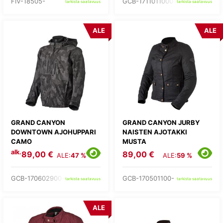
FIV-18505-
GCB-1711011000-
tarkista saatavuus
tarkista saatavuus
ALE
ALE
GRAND CANYON
GRAND CANYON JURBY
DOWNTOWN AJOHUPPARI
NAISTEN AJOTAKKI
CAMO
MUSTA
alk.
89,00 €
89,00 €
ALE:
47 %
ALE:
59 %
GCB-170602900-
GCB-170501100-
tarkista saatavuus
tarkista saatavuus
ALE