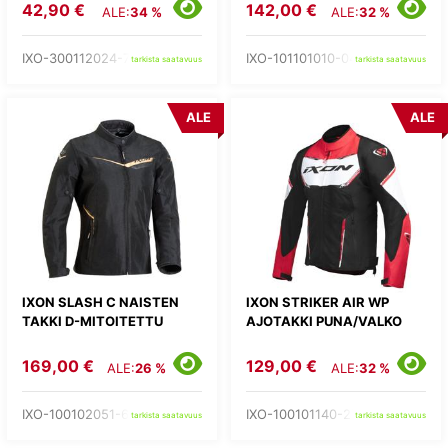
42,90 €
142,00 €
ALE:
34 %
ALE:
32 %
IXO-300112024-73-
IXO-101101010-04-
tarkista saatavuus
tarkista saatavuus
ALE
ALE
IXON SLASH C NAISTEN
IXON STRIKER AIR WP
TAKKI D-MITOITETTU
AJOTAKKI PUNA/VALKO
169,00 €
129,00 €
ALE:
26 %
ALE:
32 %
IXO-100102051-67-
IXO-100101140-27-
tarkista saatavuus
tarkista saatavuus