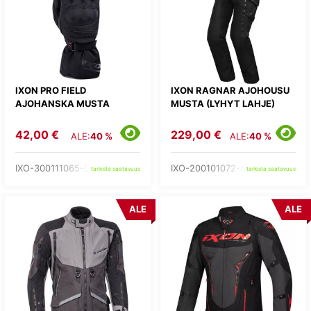
IXON PRO FIELD
IXON RAGNAR AJOHOUSU
AJOHANSKA MUSTA
MUSTA (LYHYT LAHJE)
42,00 €
229,00 €
ALE:
40 %
ALE:
40 %
IXO-300111065-01-
IXO-200101072-01-
tarkista saatavuus
tarkista saatavuus
ALE
ALE