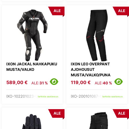
ALE
ALE
IXON JACKAL NAHKAPUKU
IXON LEO OVERPANT
MUSTA/VALKO
AJOHOUSUT
MUSTA/VALKO/PUNA
589,00 €
119,00 €
ALE:
31 %
ALE:
40 %
IXO-102201023-01-
IXO-200101087-81-
tarkista saatavuus
tarkista saatavuus
ALE
ALE