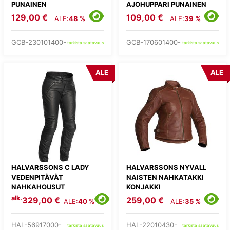
PUNAINEN
AJOHUPPARI PUNAINEN
129,00 €
109,00 €
ALE:
48 %
ALE:
39 %
GCB-230101400-
GCB-170601400-
tarkista saatavuus
tarkista saatavuus
ALE
ALE
HALVARSSONS C LADY
HALVARSSONS NYVALL
VEDENPITÄVÄT
NAISTEN NAHKATAKKI
NAHKAHOUSUT
KONJAKKI
alk.
329,00 €
259,00 €
ALE:
40 %
ALE:
35 %
HAL-56917000-
HAL-22010430-
tarkista saatavuus
tarkista saatavuus