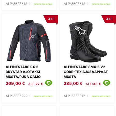
ALP-3623518-10-
ALP-3603518-10-
tarkista saatavuus
tarkista saatavuus
ALE
ALE
ALPINESTARS RX-5
ALPINESTARS SMX-6 V2
DRYSTAR AJOTAKKI
GORE-TEX AJOSAAPPAAT
MUSTA/PUNA CAMO
MUSTA
269,00 €
235,00 €
ALE:
27 %
ALE:
33 %
ALP-3205222-9103-
ALP-2333017-1100-
tarkista saatavuus
tarkista saatavuus