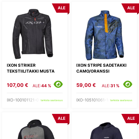
ALE
ALE
IXON STRIKER
IXON STRIPE SADETAKKI
TEKSTIILITAKKI MUSTA
CAMO/ORANSSI
107,00 €
59,00 €
ALE:
44 %
ALE:
31 %
IXO-100101121-01-
IXO-105101061-18-
tarkista saatavuus
tarkista saatavuus
ALE
ALE