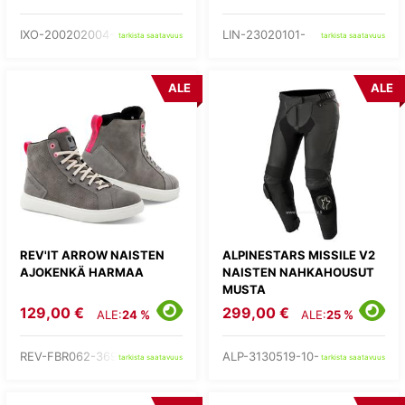
IXO-200202004-24-
LIN-23020101-
tarkista saatavuus
tarkista saatavuus
ALE
ALE
REV'IT ARROW NAISTEN
ALPINESTARS MISSILE V2
AJOKENKÄ HARMAA
NAISTEN NAHKAHOUSUT
MUSTA
129,00 €
299,00 €
ALE:
24 %
ALE:
25 %
REV-FBR062-3690-
ALP-3130519-10-
tarkista saatavuus
tarkista saatavuus