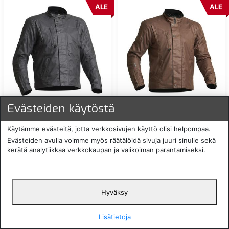
ALE
ALE
LINDSTRANDS FERGUS
LINDSTRANDS FERGUS
Evästeiden käytöstä
VAHAPINTAINEN
VAHAPINTAINEN
TEKSTIILITAKKIMUSTA
TEKSTIILITAKKIRUSKEA
Käytämme evästeitä, jotta verkkosivujen käyttö olisi helpompaa.
169,00 €
169,00 €
ALE:
43 %
ALE:
43 %
Evästeiden avulla voimme myös räätälöidä sivuja juuri sinulle sekä
kerätä analytiikkaa verkkokaupan ja valikoiman parantamiseksi.
LIN-20060997-
LIN-20060935-
tarkista saatavuus
tarkista saatavuus
ALE
ALE
Hyväksy
Lisätietoja