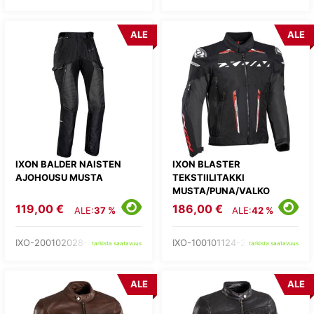
ALE
ALE
IXON BALDER NAISTEN
IXON BLASTER
AJOHOUSU MUSTA
TEKSTIILITAKKI
MUSTA/PUNA/VALKO
119,00 €
186,00 €
ALE:
37 %
ALE:
42 %
IXO-200102028-01-
IXO-100101124-27-
tarkista saatavuus
tarkista saatavuus
ALE
ALE