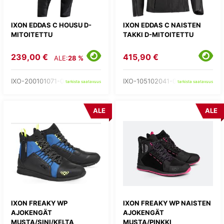
IXON EDDAS C HOUSU D-
IXON EDDAS C NAISTEN
MITOITETTU
TAKKI D-MITOITETTU
239,00 €
415,90 €
ALE:
28 %
IXO-200101071-03-
IXO-105102041-03-
tarkista saatavuus
tarkista saatavuus
ALE
ALE
IXON FREAKY WP
IXON FREAKY WP NAISTEN
AJOKENGÄT
AJOKENGÄT
MUSTA/SINI/KELTA
MUSTA/PINKKI