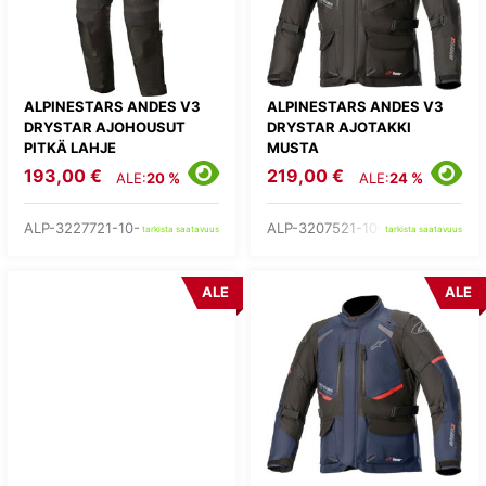
ALPINESTARS ANDES V3
ALPINESTARS ANDES V3
DRYSTAR AJOHOUSUT
DRYSTAR AJOTAKKI
PITKÄ LAHJE
MUSTA
193,00 €
219,00 €
ALE:
20 %
ALE:
24 %
ALP-3227721-10-
ALP-3207521-10-
tarkista saatavuus
tarkista saatavuus
ALE
ALE