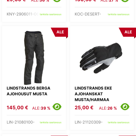
ALE:
36 %
ALE:
27 %
KNY-2906011-06-
KOC-DESERT-
tarkista saatavuus
tarkista saatavuus
ALE
ALE
LINDSTRANDS BERGA
LINDSTRANDS EKE
AJOHOUSUT MUSTA
AJOHANSKAT
MUSTA/HARMAA
145,00 €
25,00 €
ALE:
39 %
ALE:
26 %
LIN-21080100-
LIN-21120309-
tarkista saatavuus
tarkista saatavuus