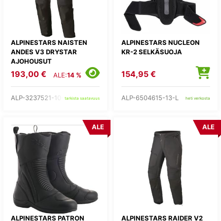
ALPINESTARS NAISTEN
ALPINESTARS NUCLEON
ANDES V3 DRYSTAR
KR-2 SELKÄSUOJA
AJOHOUSUT
193,00 €
154,95 €
ALE:
14 %
ALP-3237521-10-
ALP-6504615-13-L
tarkista saatavuus
heti verkosta
ALE
ALE
ALPINESTARS PATRON
ALPINESTARS RAIDER V2