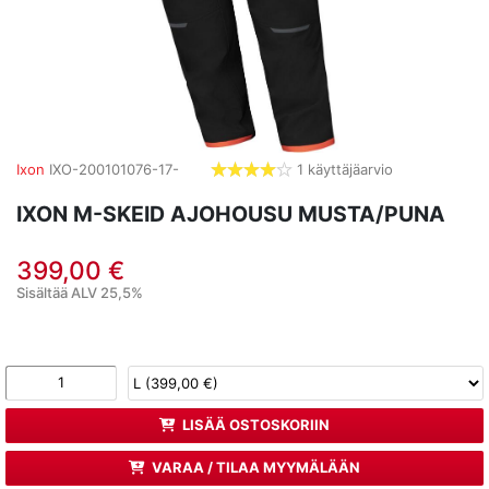
Ixon
IXO-200101076-17-
1 käyttäjäarvio
4,0
tähdet
IXON M-SKEID AJOHOUSU MUSTA/PUNA
399,00 €
Sisältää ALV 25,5%
LISÄÄ OSTOSKORIIN
VARAA / TILAA MYYMÄLÄÄN