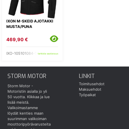
IXON M-SKEID AJOTAKKI
MUSTA/PUNA
469,90 €
IXO-105101084-17-
tarkista saatavuus
STORM MOTOR
LINKIT
Toimitusehdot
Storm Motor -
Maksuehdot
Motoristin asialla jo yli
Työpaikat
50 vuotta.
Klikkaa ja lue
lisää meistä.
Valikoimastamme
löydät kenties maan
suurimman valikoiman
moottoripyörävarusteita