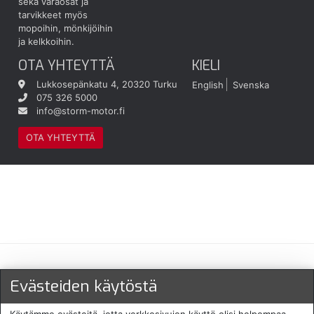
sekä varaosat ja
tarvikkeet myös
mopoihin, mönkijöihin
ja kelkkoihin.
OTA YHTEYTTÄ
KIELI
Lukkosepänkatu 4, 20320 Turku
English
Svenska
075 326 5000
info@storm-motor.fi
OTA YHTEYTTÄ
Maksu- ja toimitustavat
Evästeiden käytöstä