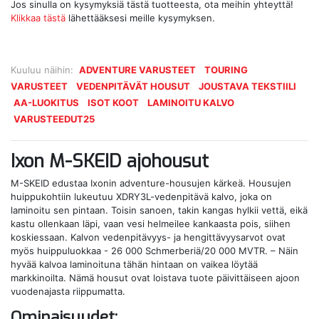
Jos sinulla on kysymyksiä tästä tuotteesta, ota meihin yhteyttä!
Klikkaa tästä
lähettääksesi meille kysymyksen.
Kuuluu näihin:
ADVENTURE VARUSTEET
TOURING
VARUSTEET
VEDENPITÄVÄT HOUSUT
JOUSTAVA TEKSTIILI
AA-LUOKITUS
ISOT KOOT
LAMINOITU KALVO
VARUSTEEDUT25
Ixon M-SKEID ajohousut
M-SKEID edustaa Ixonin adventure-housujen kärkeä. Housujen
huippukohtiin lukeutuu XDRY3L-vedenpitävä kalvo, joka on
laminoitu sen pintaan. Toisin sanoen, takin kangas hylkii vettä, eikä
kastu ollenkaan läpi, vaan vesi helmeilee kankaasta pois, siihen
koskiessaan. Kalvon vedenpitävyys- ja hengittävyysarvot ovat
myös huippuluokkaa - 26 000 Schmerberiä/20 000 MVTR. – Näin
hyvää kalvoa laminoituna tähän hintaan on vaikea löytää
markkinoilta. Nämä housut ovat loistava tuote päivittäiseen ajoon
vuodenajasta riippumatta.
Ominaisuudet: