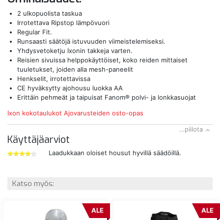
2 ulkopuolista taskua
Irrotettava Ripstop lämpövuori
Regular Fit.
Runsaasti säätöjä istuvuuden viimeistelemiseksi.
Yhdysvetoketju Ixonin takkeja varten.
Reisien sivuissa helppokäyttöiset, koko reiden mittaiset
tuuletukset, joiden alla mesh-paneelit
Henkselit, irrotettavissa
CE hyväksytty ajohousu luokka AA
Erittäin pehmeät ja taipuisat Fanom® polvi- ja lonkkasuojat
Ixon kokotaulukot
Ajovarusteiden osto-opas
…piilota
Käyttäjäarviot
Laadukkaan oloiset housut hyvillä säädöillä.
4
tähdet
Katso myös:
ALE
ALE