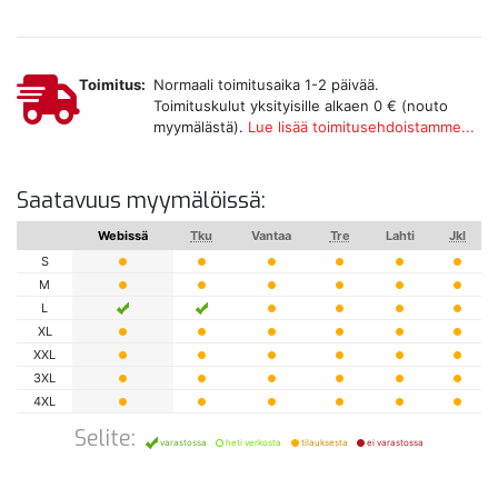
Toimitus:
Normaali toimitusaika 1-2 päivää.
Toimituskulut yksityisille alkaen 0 € (nouto
myymälästä).
Lue lisää toimitusehdoistamme...
Saatavuus myymälöissä:
Webissä
Tku
Vantaa
Tre
Lahti
Jkl
S
M
L
XL
XXL
3XL
4XL
Selite:
varastossa
heti verkosta
tilauksesta
ei varastossa