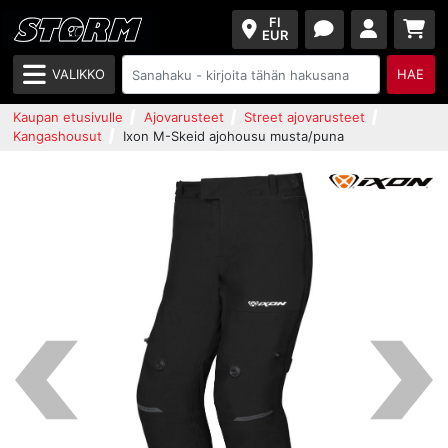
FI
EUR
VALIKKO
HAE
Kaupan etusivulle
Ajovarusteet
Street ajovarusteet
Kangashousut
Ixon M-Skeid ajohousu musta/puna