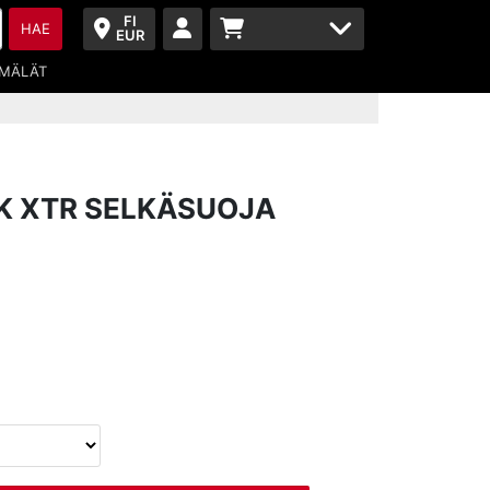
FI
HAE
EUR
MÄLÄT
K XTR SELKÄSUOJA