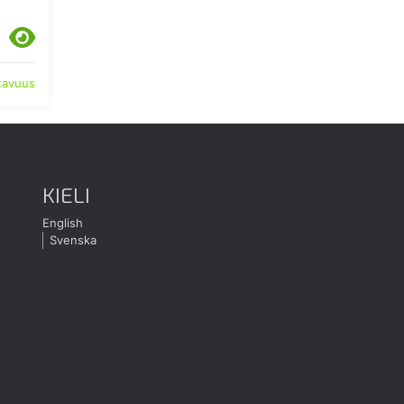
atavuus
KIELI
English
Svenska