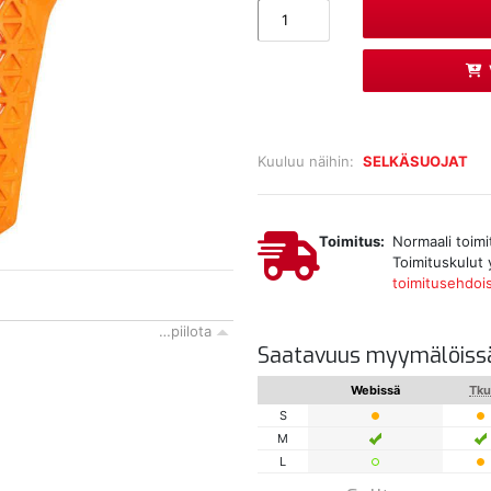
Kuuluu näihin:
SELKÄSUOJAT
Toimitus:
Normaali toimi
Toimituskulut 
toimitusehdoi
…piilota
Saatavuus myymälöiss
Webissä
Tk
S
M
L