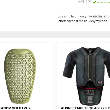
Selite:
varastoss
Jos sinulla on kysymyksiä tästä t
lähettääksesi meille kysymyksen.
FANOM SEK B LVL 2
ALPINESTARS TECH AIR 7X S