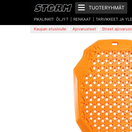
TUOTERYHMÄT
PIKALINKIT:
ÖLJYT
RENKAAT
TARVIKKEET JA YL
Kaupan etusivulle
Ajovarusteet
Street ajovarust