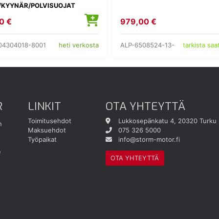
/KYYNÄR/POLVISUOJAT
0 €
979,00 €
04304018-8001
ALP-6508524-13-
heti verkosta
tarkista sa
R
LINKIT
OTA YHTEYTTÄ
Toimitusehdot
Lukkosepänkatu 4, 20320 Turku
n
Maksuehdot
075 326 5000
Työpaikat
info@storm-motor.fi
e
OTA YHTEYTTÄ