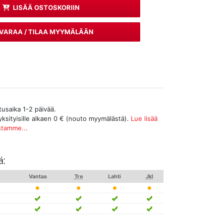
LISÄÄ OSTOSKORIIN
VARAA / TILAA MYYMÄLÄÄN
tusaika 1-2 päivää.
yksityisille alkaen 0 € (nouto myymälästä).
Lue lisää
stamme...
ä:
u
Vantaa
Tre
Lahti
Jkl