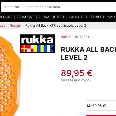
EISOSAT
VARAOSAT
AJOVARUSTEET
LAUKUT JA TELINEET
MYY
eet
Suojat
Rukka All Back XTR selkäsuoja Level 2
Rukka
RUK-70321-
RUKKA ALL BAC
LEVEL 2
89,95 €
Sisältää ALV 25,5%