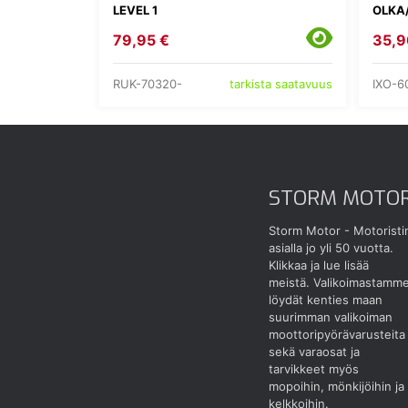
LEVEL 1
OLKA
79,95 €
35,9
RUK-70320-
IXO-6
tarkista saatavuus
STORM MOTO
Storm Motor - Motoristi
asialla jo yli 50 vuotta.
Klikkaa ja lue lisää
meistä.
Valikoimastamm
löydät kenties maan
suurimman valikoiman
moottoripyörävarusteita
sekä varaosat ja
tarvikkeet myös
mopoihin, mönkijöihin ja
kelkkoihin.