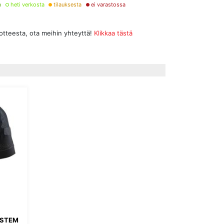
a
heti verkosta
tilauksesta
ei varastossa
uotteesta, ota meihin yhteyttä!
Klikkaa tästä
YSTEM