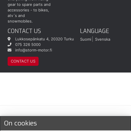
gear to spare parts and
accessories - to bikes,
atv´s and
snowmobiles.
CONTACT US
LANGUAGE
Lukkosepänkatu 4, 20320 Turku
Suomi
Svenska
075 326 5000
info@storm-motor.fi
CONTACT US
Maksu- ja toimitustavat
On cookies