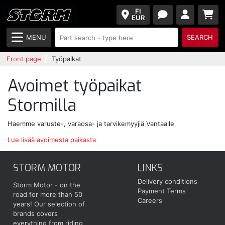
FI
EUR
MENU
SEARCH
Front page
Työpaikat
Avoimet työpaikat
Stormilla
Haemme varuste-, varaosa- ja tarvikemyyjiä Vantaalle
Lue lisää avoimesta paikasta
STORM MOTOR
LINKS
Delivery conditions
Storm Motor - on the
Payment Terms
road for more than 50
Careers
years! Our selection of
brands covers
everything from riding