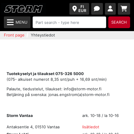
FI
EUR
MENU
SEARCH
Front page
Yhteystiedot
Tuotekyselyt ja tilaukset 075-326 5000
(075- alkuiset numerot 8,35 snt/puh + 16,69 snt/min)
Palaute, tiedustelut, tilaukset:
info@storm-motor.fi
Betjäning på svenska: jonas.engstrom(a)storm-motor.fi
Storm Vantaa
ark. 10-18 / la 10-16
Antaksentie 4, 01510 Vantaa
lisätiedot