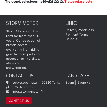
Tietosuojaselosteemme löydät täältä:
Tietosuojaseloste
STORM MOTOR
LINKS
Delivery conditions
Storm Motor - on the
Payment Terms
road for more than 50
Careers
years! Our selection of
brands covers
everything from riding
gear to spare parts and
accessories - to bikes,
atv´s and
snowmobiles.
CONTACT US
LANGUAGE
Lukkosepänkatu 4, 20320 Turku
Suomi
Svenska
075 326 5000
info@storm-motor.fi
CONTACT US