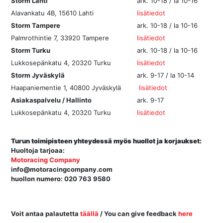
Storm Lahti
ark. 10-18 / la 10-16
Alavankatu 4B, 15610 Lahti
lisätiedot
Storm Tampere
ark. 10-18 / la 10-16
Palmrothintie 7, 33920 Tampere
lisätiedot
Storm Turku
ark. 10-18 / la 10-16
Lukkosepänkatu 4, 20320 Turku
lisätiedot
Storm Jyväskylä
ark. 9-17 / la 10-14
Haapaniementie 1, 40800 Jyväskylä
lisätiedot
Asiakaspalvelu / Hallinto
ark. 9-17
Lukkosepänkatu 4, 20320 Turku
lisätiedot
Turun toimipisteen yhteydessä myös huollot ja korjaukset:
Huoltoja tarjoaa:
Motoracing Company
info@motoracingcompany.com
huollon numero: 020 763 9580
Voit antaa palautetta
täällä
/ You can give feedback
here