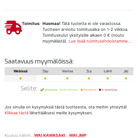
Toimitus:
Huomaa!
Tätä tuotetta ei ole varastossa.
Tuotteen arvioitu toimitusaika on 1-2 viikkoa.
Toimituskulut yksityisille alkaen 0 € (nouto
myymälästä).
Lue lisää toimitusehdoistamme...
Saatavuus myymälöissä:
Webissä
Tku
Vantaa
Tre
Lahti
Jkl
Selite:
varastossa
heti verkosta
tilauksesta
ei varastossa
Jos sinulla on kysymyksiä tästä tuotteesta, ota meihin yhteyttä!
Klikkaa tästä
lähettääksesi meille kysymyksen.
Kuuluu näihin:
WAI KAWASAKI
WAI JMP