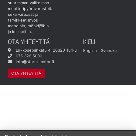
suurimman valikoiman
moottoripyörävarusteita
sekä varaosat ja
tarvikkeet myös
mopoihin, mönkijöihin
ja kelkkoihin.
OTA YHTEYTTÄ
KIELI
Lukkosepänkatu 4, 20320 Turku
English
Svenska
075 326 5000
info@storm-motor.fi
OTA YHTEYTTÄ
Maksu- ja toimitustavat