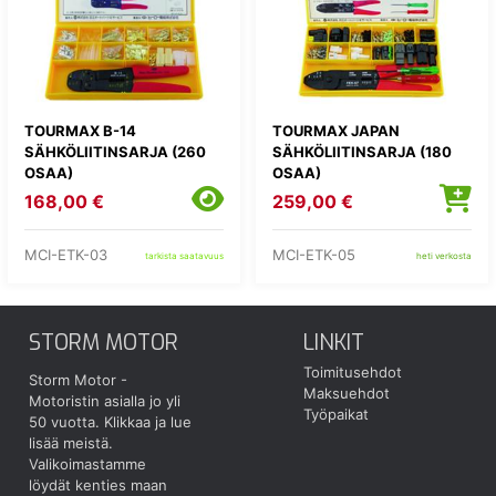
TOURMAX B-14
TOURMAX JAPAN
SÄHKÖLIITINSARJA (260
SÄHKÖLIITINSARJA (180
OSAA)
OSAA)
168,00 €
259,00 €
MCI-ETK-03
MCI-ETK-05
tarkista saatavuus
heti verkosta
STORM MOTOR
LINKIT
Toimitusehdot
Storm Motor -
Maksuehdot
Motoristin asialla jo yli
Työpaikat
50 vuotta.
Klikkaa ja lue
lisää meistä.
Valikoimastamme
löydät kenties maan