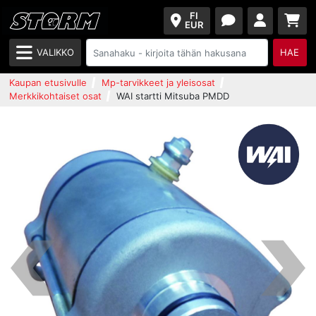
FI
EUR
VALIKKO
HAE
Kaupan etusivulle
Mp-tarvikkeet ja yleisosat
Merkkikohtaiset osat
WAI startti Mitsuba PMDD