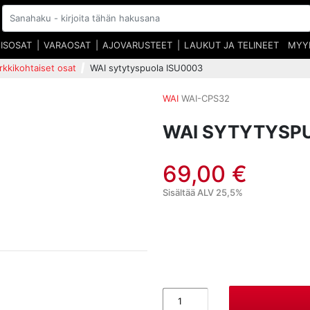
EISOSAT
VARAOSAT
AJOVARUSTEET
LAUKUT JA TELINEET
MYY
kkikohtaiset osat
WAI sytytyspuola ISU0003
WAI
WAI-CPS32
WAI SYTYTYSP
69,00 €
Sisältää ALV 25,5%