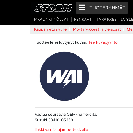
TUOTERYHMÄT
PIKALINKIT:
ÖLJYT
RENKAAT
TARVIKKEET JA YL
Kaupan etusivulle
Mp-tarvikkeet ja yleisosat
Mer
Tuotteelle ei löytynyt kuvaa.
Tee kuvapyyntö
Vastaa seuraavia OEM-numeroita:
Suzuki 33410-05350
linkki valmistajan tuotesivulle