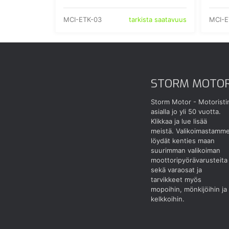
MCI-ETK-03
MCI-E
tarkista saatavuus
STORM MOTO
Storm Motor - Motoristi
asialla jo yli 50 vuotta.
Klikkaa ja lue lisää
meistä.
Valikoimastamm
löydät kenties maan
suurimman valikoiman
moottoripyörävarusteita
sekä varaosat ja
tarvikkeet myös
mopoihin, mönkijöihin ja
kelkkoihin.