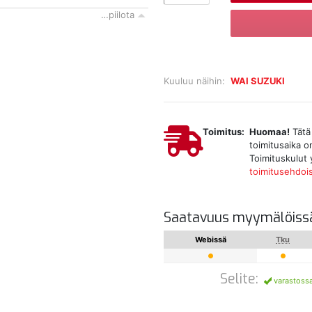
…piilota
Kuuluu näihin:
WAI SUZUKI
Toimitus:
Huomaa!
Tätä 
toimitusaika o
Toimituskulut 
toimitusehdoi
Saatavuus myymälöiss
Webissä
Tku
Selite:
varastoss