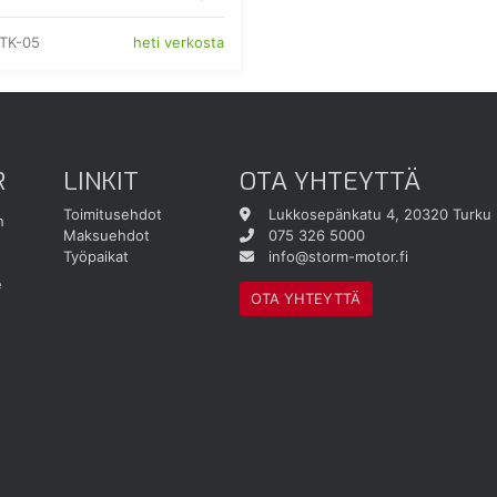
TK-05
heti verkosta
R
LINKIT
OTA YHTEYTTÄ
Toimitusehdot
Lukkosepänkatu 4, 20320 Turku
n
Maksuehdot
075 326 5000
Työpaikat
info@storm-motor.fi
e
OTA YHTEYTTÄ