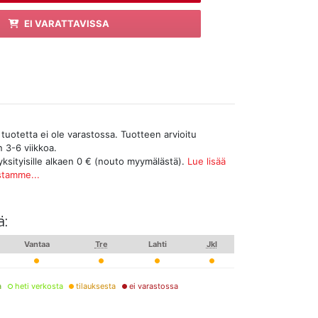
EI VARATTAVISSA
tuotetta ei ole varastossa. Tuotteen arvioitu
n 3-6 viikkoa.
yksityisille alkaen 0 € (nouto myymälästä).
Lue lisää
stamme...
ä:
Vantaa
Tre
Lahti
Jkl
a
heti verkosta
tilauksesta
ei varastossa