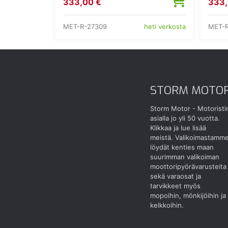
333,00 €
333,
MET-R-27309
MET-R
heti verkosta
STORM MOTO
Storm Motor - Motoristi
asialla jo yli 50 vuotta.
Klikkaa ja lue lisää
meistä.
Valikoimastamm
löydät kenties maan
suurimman valikoiman
moottoripyörävarusteita
sekä varaosat ja
tarvikkeet myös
mopoihin, mönkijöihin ja
kelkkoihin.