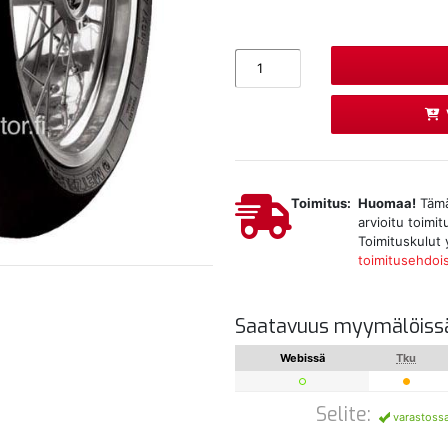
Toimitus:
Huomaa!
Tämä 
arvioitu toimi
Toimituskulut 
toimitusehdoi
Saatavuus myymälöiss
Webissä
Tku
Selite:
varastoss