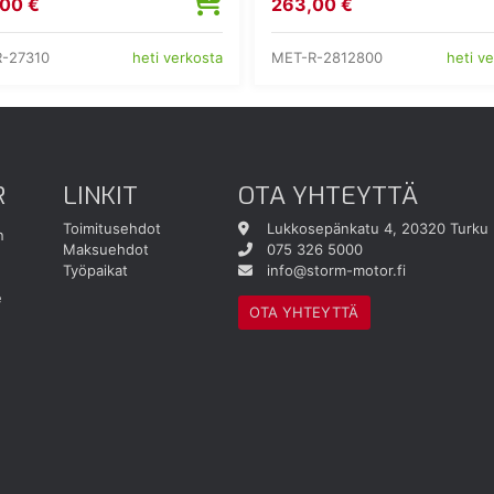
00 €
263,00 €
-27310
MET-R-2812800
heti verkosta
heti v
R
LINKIT
OTA YHTEYTTÄ
Toimitusehdot
Lukkosepänkatu 4, 20320 Turku
n
Maksuehdot
075 326 5000
Työpaikat
info@storm-motor.fi
e
OTA YHTEYTTÄ