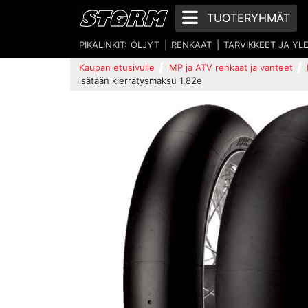
TUOTERYHMÄT
PIKALINKIT:
ÖLJYT
RENKAAT
TARVIKKEET JA YL
Kaupan etusivulle
MP ja ATV renkaat ja vanteet
lisätään kierrätysmaksu 1,82e