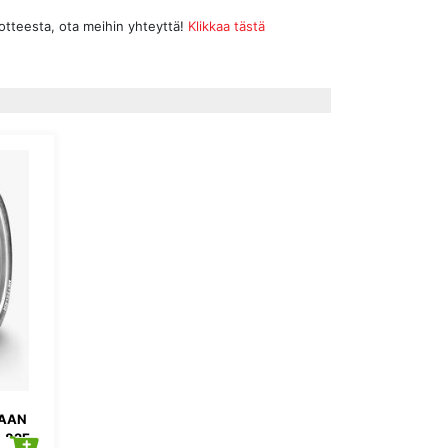
uotteesta, ota meihin yhteyttä!
Klikkaa tästä
TAAN
,82E