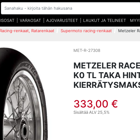
EISOSAT
VARAOSAT
AJOVARUSTEET
LAUKUT JA TELINEET
MYY
Racing-renkaat, Ratarenkaat
Supermoto racing-renkaat
Metzeler R
MET-R-27308
METZELER RACET
K0 TL TAKA HIN
KIERRÄTYSMAKS
333,00 €
Sisältää ALV 25,5%