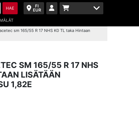
FI
HAE
EUR
MÄLÄT
acetec sm 165/55 R 17 NHS K0 TL taka Hintaan
EC SM 165/55 R 17 NHS
TAAN LISÄTÄÄN
U 1,82E