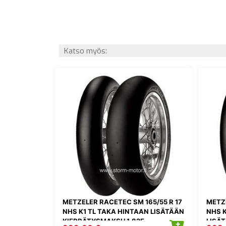
Katso myös:
METZELER RACETEC SM 165/55 R 17
METZE
NHS K1 TL TAKA HINTAAN LISÄTÄÄN
NHS 
KIERRÄTYSMAKSU 1,82E
LISÄ