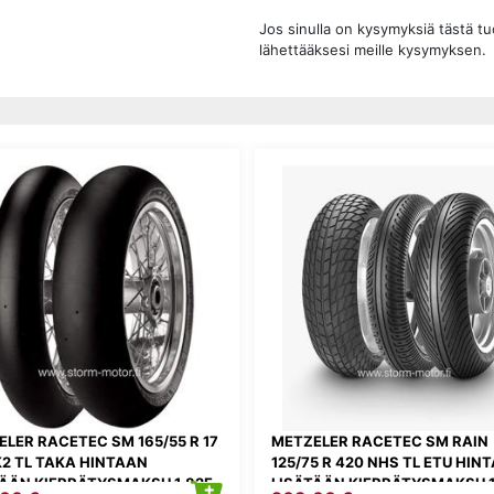
Jos sinulla on kysymyksiä tästä t
lähettääksesi meille kysymyksen.
LER RACETEC SM 165/55 R 17
METZELER RACETEC SM RAIN
K2 TL TAKA HINTAAN
125/75 R 420 NHS TL ETU HIN
TÄÄN KIERRÄTYSMAKSU 1,82E
LISÄTÄÄN KIERRÄTYSMAKSU 1