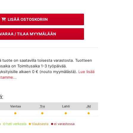
LISÄÄ OSTOSKORIIN
VARAA / TILAA MYYMÄLÄÄN
tuote on saatavilla toisesta varastosta. Tuotteen
tusaika on Toimitusaika 1-3 työpäivää.
yksityisille alkaen 0 € (nouto myymälästä).
Lue lisää
stamme...
ä:
Vantaa
Tre
Lahti
Jkl
a
heti verkosta
tilauksesta
ei varastossa