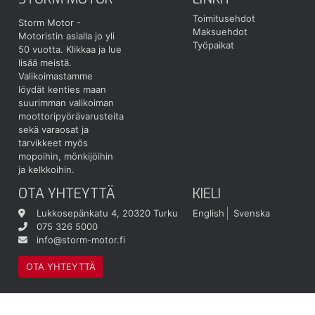
Toimitusehdot
Storm Motor -
Maksuehdot
Motoristin asialla jo yli
Työpaikat
50 vuotta.
Klikkaa ja lue
lisää meistä.
Valikoimastamme
löydät kenties maan
suurimman valikoiman
moottoripyörävarusteita
sekä varaosat ja
tarvikkeet myös
mopoihin, mönkijöihin
ja kelkkoihin.
OTA YHTEYTTÄ
KIELI
Lukkosepänkatu 4, 20320 Turku
English
Svenska
075 326 5000
info@storm-motor.fi
OTA YHTEYTTÄ