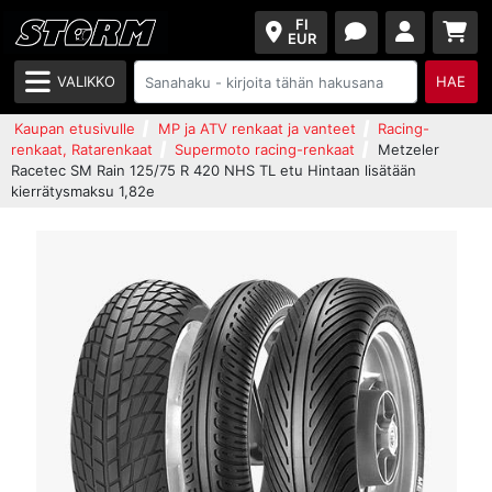
FI
EUR
VALIKKO
HAE
Kaupan etusivulle
MP ja ATV renkaat ja vanteet
Racing-
renkaat, Ratarenkaat
Supermoto racing-renkaat
Metzeler
Racetec SM Rain 125/75 R 420 NHS TL etu Hintaan lisätään
kierrätysmaksu 1,82e