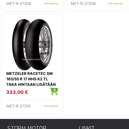
MET-R-27308
MET-R-27309
heti verkosta
heti verkosta
METZELER RACETEC SM
165/55 R 17 NHS K2 TL
TAKA HINTAAN LISÄTÄÄN
KIERRÄTYSMAKSU 1,82E
333,00 €
MET-R-27310
heti verkosta
STORM MOTOR
LINKIT