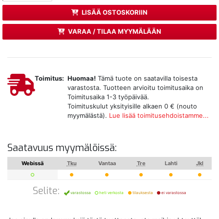
LISÄÄ OSTOSKORIIN
VARAA / TILAA MYYMÄLÄÄN
Toimitus:
Huomaa!
Tämä tuote on saatavilla toisesta
varastosta. Tuotteen arvioitu toimitusaika on
Toimitusaika 1-3 työpäivää.
Toimituskulut yksityisille alkaen 0 € (nouto
myymälästä).
Lue lisää toimitusehdoistamme...
Saatavuus myymälöissä:
Webissä
Tku
Vantaa
Tre
Lahti
Jkl
Selite:
varastossa
heti verkosta
tilauksesta
ei varastossa