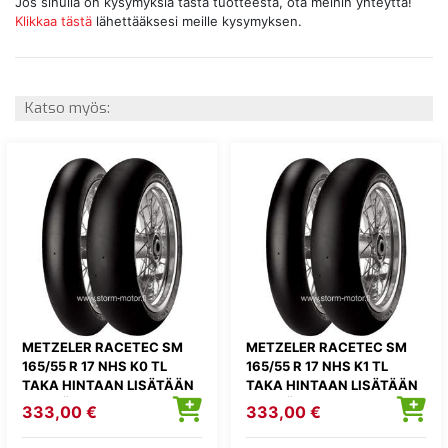
Jos sinulla on kysymyksiä tästä tuotteesta, ota meihin yhteyttä!
Klikkaa tästä
lähettääksesi meille kysymyksen.
Katso myös:
METZELER RACETEC SM
METZELER RACETEC SM
165/55 R 17 NHS K0 TL
165/55 R 17 NHS K1 TL
TAKA HINTAAN LISÄTÄÄN
TAKA HINTAAN LISÄTÄÄN
KIERRÄTYSMAKSU 1,82E
KIERRÄTYSMAKSU 1,82E
333,00 €
333,00 €