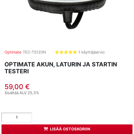
Optimate
TEC-TS120N
1 käyttäjäarvio
5,0
tähdet
OPTIMATE AKUN, LATURIN JA STARTIN
TESTERI
59,00 €
Sisältää ALV 25,5%
LISÄÄ OSTOSKORIIN