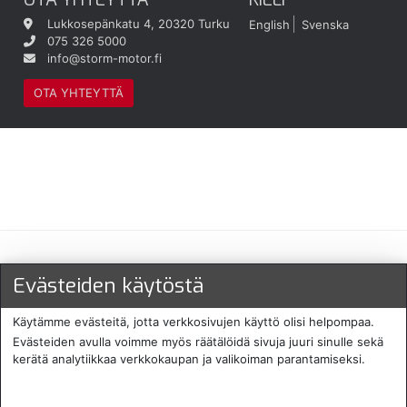
Lukkosepänkatu 4, 20320 Turku
English
Svenska
075 326 5000
info@storm-motor.fi
OTA YHTEYTTÄ
Maksu- ja toimitustavat
Evästeiden käytöstä
Käytämme evästeitä, jotta verkkosivujen käyttö olisi helpompaa.
Evästeiden avulla voimme myös räätälöidä sivuja juuri sinulle sekä
kerätä analytiikkaa verkkokaupan ja valikoiman parantamiseksi.