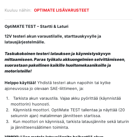
Kuuluu näihin:
OPTIMATE LISÄVARUSTEET
OptiMATE TEST – Startti & Laturi
12V testeri akun varaustilalle, starttauskyvylle ja
latausjärjestelmälle.
Taskukokoinen testeri latauksen ja käynnistyskyvyn
mittaamiseen. Paras työkalu akkuongelmien selvittämiseen,
suorastaan pakollinen kaikille huoltomekaanikoille ja
motoristeille!
Helppo käyttää!
Yhdistä testeri akun napoihin tai kytke
ajoneuvossa jo olevaan SAE-liittimeen, ja:
Tarkista akun varaustila. Vajaa akku pyörittää (käynnistää
moottorin) huonosti.
Käynnistä moottori. OptiMate TEST tallentaa ja näyttää (20
sekunnin ajan) matalimman jännitteen startissa.
Kun moottori on käynnissä, tarkista latausjännite sekä laturin
ja jännitteensäätimen toiminta.
VINKKI: Liian matala latausjännite heikentää akun