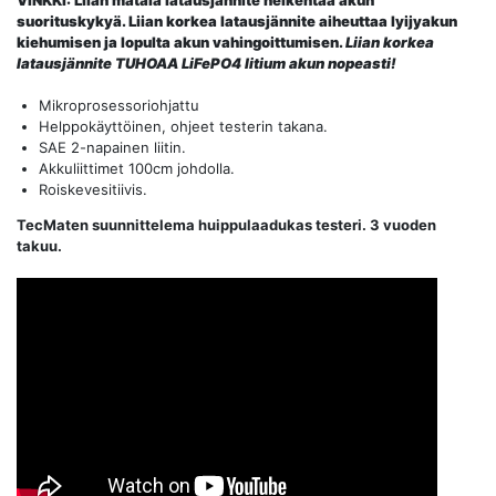
suorituskykyä. Liian korkea latausjännite aiheuttaa lyijyakun
kiehumisen ja lopulta akun vahingoittumisen.
Liian korkea
latausjännite TUHOAA LiFePO4 litium akun nopeasti!
Mikroprosessoriohjattu
Helppokäyttöinen, ohjeet testerin takana.
SAE 2-napainen liitin.
Akkuliittimet 100cm johdolla.
Roiskevesitiivis.
TecMaten suunnittelema huippulaadukas testeri. 3 vuoden
takuu.