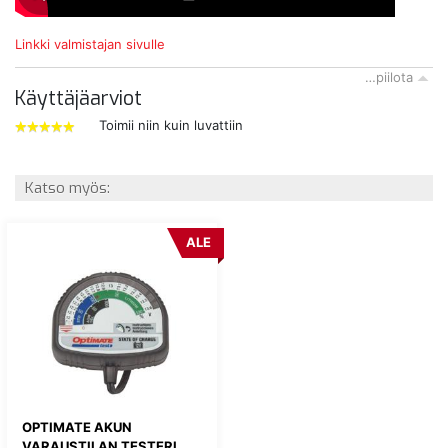
Linkki valmistajan sivulle
…piilota
Käyttäjäarviot
Toimii niin kuin luvattiin
5
tähdet
Katso myös:
ALE
OPTIMATE AKUN
VARAUSTILAN TESTERI