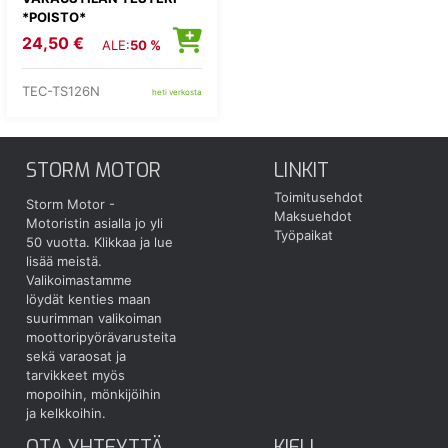
*POISTO*
24,50 €
ALE:
50 %
TEC-TS126N
heti verkosta
STORM MOTOR
LINKIT
Toimitusehdot
Storm Motor -
Maksuehdot
Motoristin asialla jo yli
Työpaikat
50 vuotta.
Klikkaa ja lue
lisää meistä.
Valikoimastamme
löydät kenties maan
suurimman valikoiman
moottoripyörävarusteita
sekä varaosat ja
tarvikkeet myös
mopoihin, mönkijöihin
ja kelkkoihin.
OTA YHTEYTTÄ
KIELI