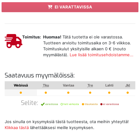
EI VARATTAVISSA
Toimitus:
Huomaa!
Tätä tuotetta ei ole varastossa.
Tuotteen arvioitu toimitusaika on 3-6 viikkoa.
Toimituskulut yksityisille alkaen 0 € (nouto
myymälästä).
Lue lisää toimitusehdoistamme...
Saatavuus myymälöissä:
Webissä
Tku
Vantaa
Tre
Lahti
Jkl
Selite:
varastossa
heti verkosta
tilauksesta
ei varastossa
Jos sinulla on kysymyksiä tästä tuotteesta, ota meihin yhteyttä!
Klikkaa tästä
lähettääksesi meille kysymyksen.