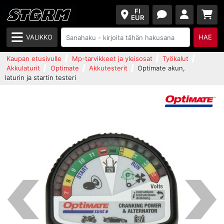
FI
EUR
VALIKKO
HAE
Kaupan etusivulle
Mp-tarvikkeet ja yleisosat
Työkalut
Akkulaturit
Optimate
Akkutesterit
Optimate akun,
laturin ja startin testeri