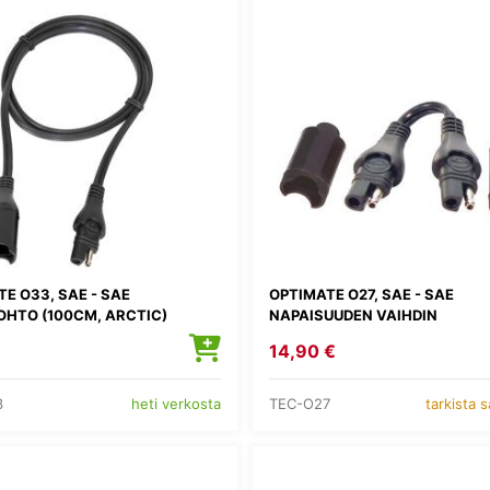
E O33, SAE - SAE
OPTIMATE O27, SAE - SAE
OHTO (100CM, ARCTIC)
NAPAISUUDEN VAIHDIN
14,90 €
3
TEC-O27
heti verkosta
tarkista 