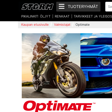
TUOTERYHMÄT
PIKALINKIT:
ÖLJYT
RENKAAT
TARVIKKEET JA YLEISO
Kaupan etusivulle
Valmistajat
Optimate