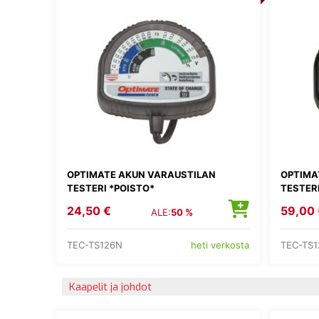
OPTIMATE AKUN VARAUSTILAN
OPTIMA
TESTERI *POISTO*
TESTER
24,50 €
59,00 
ALE:
50 %
TEC-TS126N
TEC-TS
heti verkosta
Kaapelit ja johdot