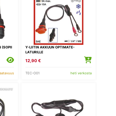
 (SOPII
Y-LIITIN AKKUUN OPTIMATE-
LATURILLE
12,90 €
TEC-O01
saatavuus
heti verkosta