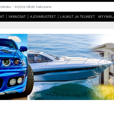
SAT
VARAOSAT
AJOVARUSTEET
LAUKUT JA TELINEET
MYYMÄL