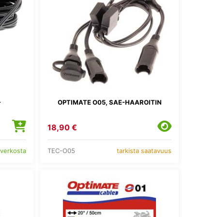
-
OPTIMATE O05, SAE-HAAROITIN
18,90 €
TEC-O05
 verkosta
tarkista saatavuus