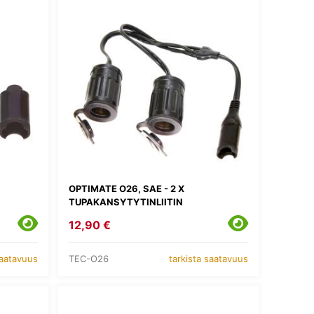
OPTIMATE O26, SAE - 2 X
TUPAKANSYTYTINLIITIN
12,90 €
TEC-O26
saatavuus
tarkista saatavuus