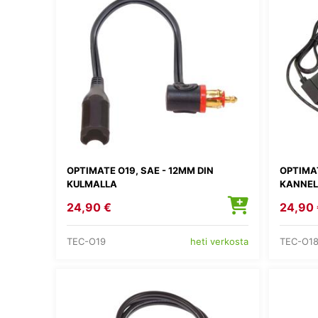
OPTIMATE O19, SAE - 12MM DIN
OPTIMAT
KULMALLA
KANNEL
24,90 €
24,90 
TEC-O19
TEC-O18
heti verkosta