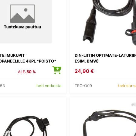
TE IMUKUPIT
DIN-LIITIN OPTIMATE-LATURIIN
PANEELILLE 4KPL *POISTO*
ESIM. BMW)
24,90 €
ALE:
50 %
253
TEC-O09
heti verkosta
tarkista 