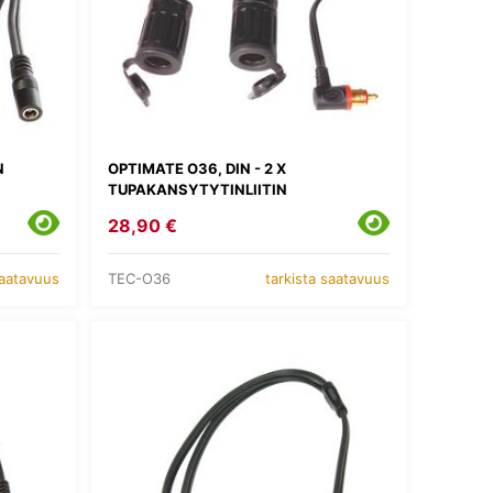
N
OPTIMATE O36, DIN - 2 X
TUPAKANSYTYTINLIITIN
28,90 €
TEC-O36
saatavuus
tarkista saatavuus