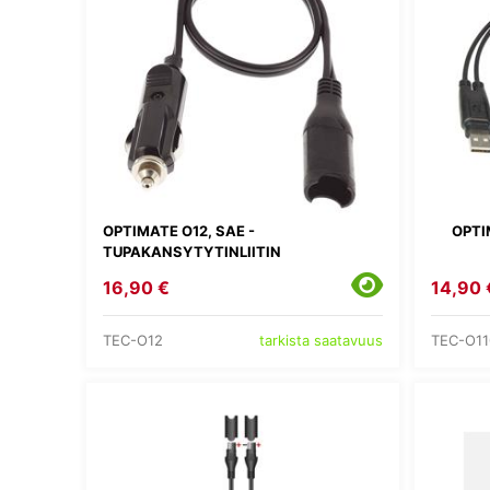
OPTIMATE O12, SAE -
OPTI
TUPAKANSYTYTINLIITIN
16,90 €
14,90 
TEC-O12
TEC-O11
tarkista saatavuus