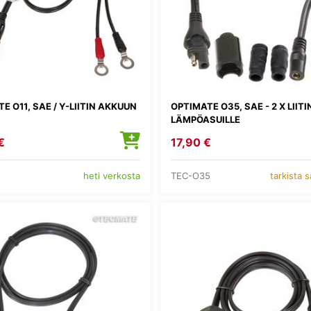
E O11, SAE / Y-LIITIN AKKUUN
OPTIMATE O35, SAE - 2 X LIITI
LÄMPÖASUILLE
€
17,90 €
TEC-O35
heti verkosta
tarkista 