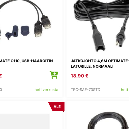
MATE O110, USB-HAAROITIN
JATKOJOHTO 4,6M OPTIMATE
LATURILLE, NORMAALI
€
18,90 €
0
TEC-SAE-73STD
heti verkosta
heti
ALE