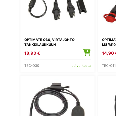
OPTIMATE O30, VIRTAJOHTO
OPTIMAT
TANKKILAUKKUUN
M8/M10
18,90 €
14,90 
TEC-O30
TEC-O11
heti verkosta