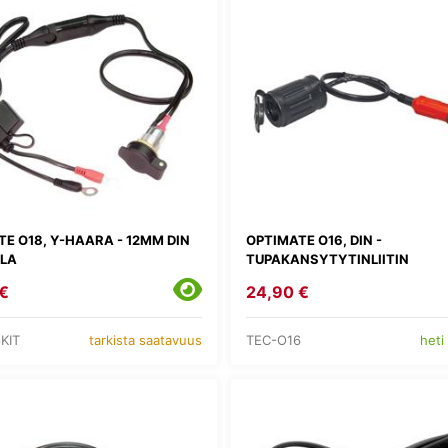
E O18, Y-HAARA - 12MM DIN
OPTIMATE O16, DIN -
LA
TUPAKANSYTYTINLIITIN
€
24,90 €
KIT
TEC-O16
tarkista saatavuus
heti