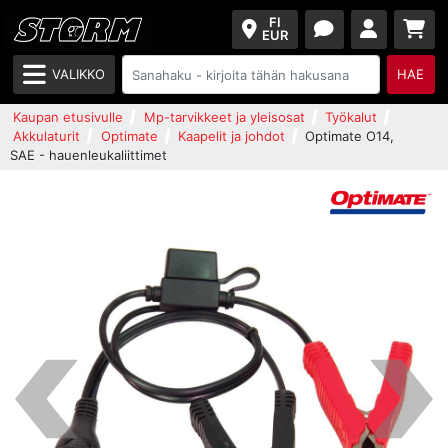
FI
EUR
VALIKKO
HAE
Kaupan etusivulle
Mp-tarvikkeet ja yleisosat
Työkalut
Akkulaturit
Optimate
Kaapelit ja johdot
Optimate O14,
SAE - hauenleukaliittimet