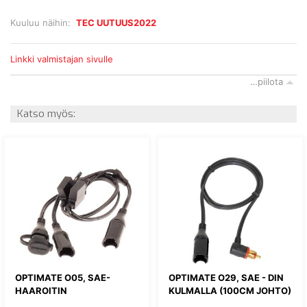
Kuuluu näihin:
TEC UUTUUS2022
Linkki valmistajan sivulle
…piilota
Katso myös:
OPTIMATE O05, SAE-
OPTIMATE O29, SAE - DIN
HAAROITIN
KULMALLA (100CM JOHTO)