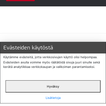
Maksu- ja toimitustavat
Evästeiden käytöstä
Käytämme evästeitä, jotta verkkosivujen käyttö olisi helpompaa.
Evästeiden avulla voimme myös räätälöidä sivuja juuri sinulle sekä
kerätä analytiikkaa verkkokaupan ja valikoiman parantamiseksi.
Hyväksy
English
Protecomp
Copyright 2024. All rights
Svenska
2024
reserved
Lisätietoja