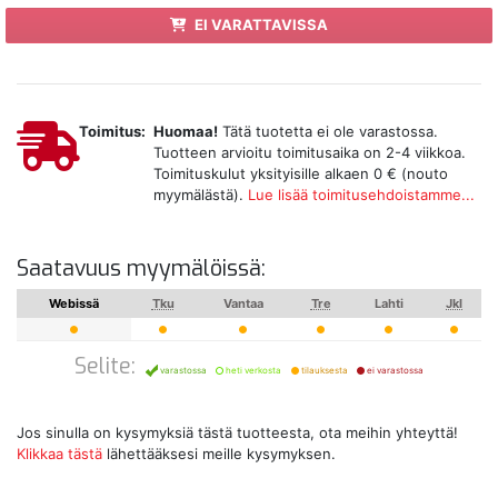
EI VARATTAVISSA
Toimitus:
Huomaa!
Tätä tuotetta ei ole varastossa.
Tuotteen arvioitu toimitusaika on 2-4 viikkoa.
Toimituskulut yksityisille alkaen 0 € (nouto
myymälästä).
Lue lisää toimitusehdoistamme...
Saatavuus myymälöissä:
Webissä
Tku
Vantaa
Tre
Lahti
Jkl
Selite:
varastossa
heti verkosta
tilauksesta
ei varastossa
Jos sinulla on kysymyksiä tästä tuotteesta, ota meihin yhteyttä!
Klikkaa tästä
lähettääksesi meille kysymyksen.