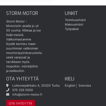
STORM MOTOR
LINKIT
Toimitusehdot
Storm Motor -
Maksuehdot
Motoristin asialla jo yli
Työpaikat
50 vuotta.
Klikkaa ja lue
lisää meistä.
Valikoimastamme
löydät kenties maan
suurimman valikoiman
moottoripyörävarusteita
sekä varaosat ja
tarvikkeet myös
mopoihin, mönkijöihin
ja kelkkoihin.
OTA YHTEYTTÄ
KIELI
Lukkosepänkatu 4, 20320 Turku
English
Svenska
075 326 5000
info@storm-motor.fi
OTA YHTEYTTÄ