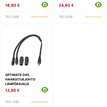
18,90 €
24,90 €
TEC-O05
TEC-O29
tarkista saatavuus
tarkista saatavuus
OPTIMATE O45,
HAAROITUSJOHTO
LÄMPÖASUILLE
12,90 €
TEC-O45
tarkista saatavuus