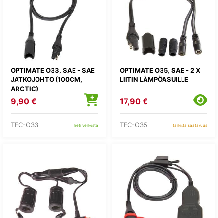
OPTIMATE O33, SAE - SAE
OPTIMATE O35, SAE - 2 X
JATKOJOHTO (100CM,
LIITIN LÄMPÖASUILLE
ARCTIC)
9,90 €
17,90 €
TEC-O33
TEC-O35
heti verkosta
tarkista saatavuus