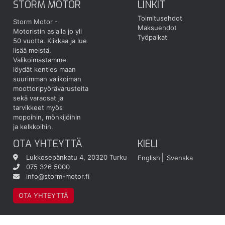
STORM MOTOR
LINKIT
Toimitusehdot
Storm Motor -
Maksuehdot
Motoristin asialla jo yli
Työpaikat
50 vuotta.
Klikkaa ja lue
lisää meistä.
Valikoimastamme
löydät kenties maan
suurimman valikoiman
moottoripyörävarusteita
sekä varaosat ja
tarvikkeet myös
mopoihin, mönkijöihin
ja kelkkoihin.
OTA YHTEYTTÄ
KIELI
Lukkosepänkatu 4, 20320 Turku
English
Svenska
075 326 5000
info@storm-motor.fi
OTA YHTEYTTÄ