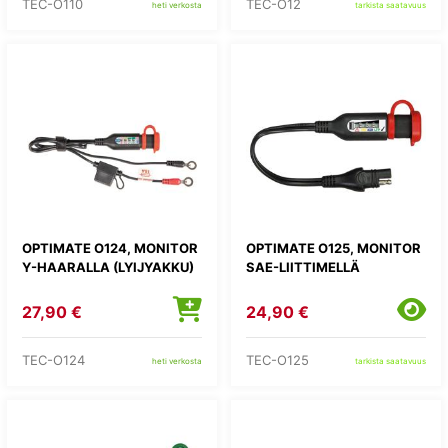
TEC-O110
TEC-O12
heti verkosta
tarkista saatavuus
OPTIMATE O124, MONITOR
OPTIMATE O125, MONITOR
Y-HAARALLA (LYIJYAKKU)
SAE-LIITTIMELLÄ
27,90 €
24,90 €
TEC-O124
TEC-O125
heti verkosta
tarkista saatavuus