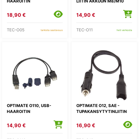
HAAROITIN
LIITIN AKKUUN M8/M10
18,90 €
14,90 €
TEC-O05
TEC-O11
tarkista saatavuus
heti verkosta
OPTIMATE O110, USB-
OPTIMATE O12, SAE -
HAAROITIN
TUPAKANSYTYTINLIITIN
14,90 €
16,90 €