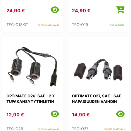
24,90 €
24,90 €
TEC-O18KIT
TEC-O19
tarkista saatavuus
heti verkosta
OPTIMATE O26, SAE - 2 X
OPTIMATE O27, SAE - SAE
TUPAKANSYTYTINLIITIN
NAPAISUUDEN VAIHDIN
12,90 €
14,90 €
TEC-O26
TEC-O27
tarkista saatavuus
tarkista saatavuus