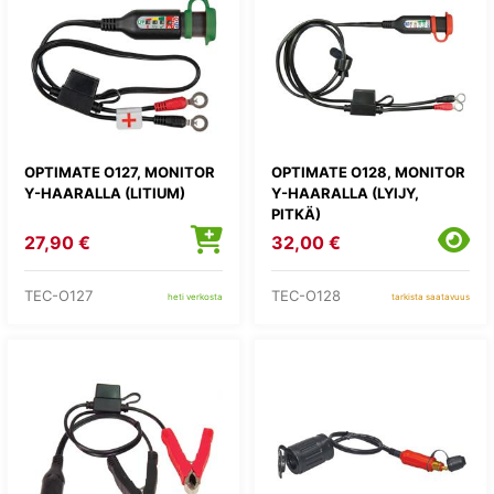
OPTIMATE O127, MONITOR
OPTIMATE O128, MONITOR
Y-HAARALLA (LITIUM)
Y-HAARALLA (LYIJY,
PITKÄ)
27,90 €
32,00 €
TEC-O127
TEC-O128
heti verkosta
tarkista saatavuus