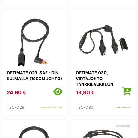
OPTIMATE O29, SAE - DIN
OPTIMATE O30,
KULMALLA (100CM JOHTO)
VIRTAJOHTO
TANKKILAUKKUUN
24,90 €
18,90 €
TEC-O29
TEC-O30
tarkista saatavuus
heti verkosta