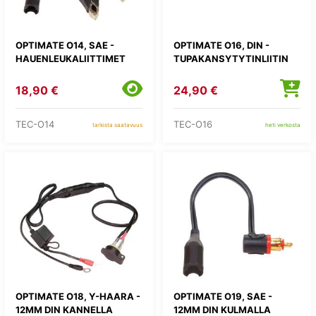
OPTIMATE O14, SAE -
OPTIMATE O16, DIN -
HAUENLEUKALIITTIMET
TUPAKANSYTYTINLIITIN
18,90 €
24,90 €
TEC-O14
TEC-O16
tarkista saatavuus
heti verkosta
OPTIMATE O18, Y-HAARA -
OPTIMATE O19, SAE -
12MM DIN KANNELLA
12MM DIN KULMALLA