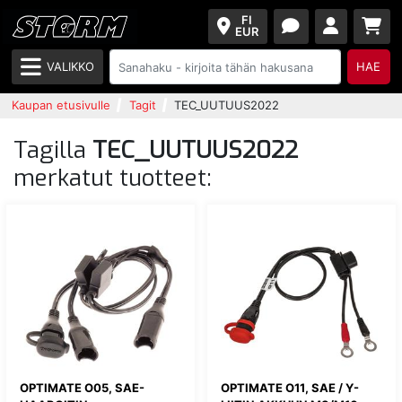
FI
EUR
VALIKKO
HAE
Kaupan etusivulle
Tagit
TEC_UUTUUS2022
Tagilla
TEC_UUTUUS2022
merkatut tuotteet:
OPTIMATE O05, SAE-
OPTIMATE O11, SAE / Y-