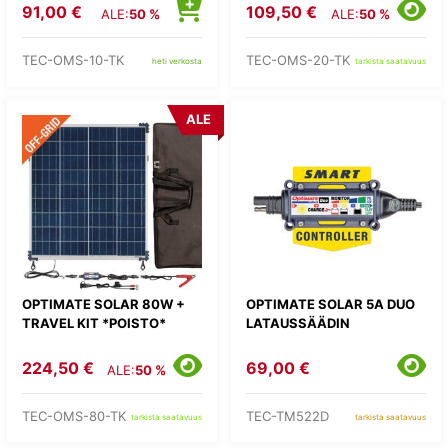
91,00 €
109,50 €
ALE:
50 %
ALE:
50 %
TEC-OMS-10-TK
TEC-OMS-20-TK
heti verkosta
tarkista saatavuus
ALE
OPTIMATE SOLAR 80W +
OPTIMATE SOLAR 5A DUO
TRAVEL KIT *POISTO*
LATAUSSÄÄDIN
224,50 €
69,00 €
ALE:
50 %
TEC-OMS-80-TK
TEC-TM522D
tarkista saatavuus
tarkista saatavuus