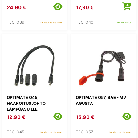
24,90 €
17,90 €
TEC-O39
TEC-O40
tarkista saatavuus
heti verkosta
OPTIMATE O45,
OPTIMATE O57, SAE - MV
HAAROITUSJOHTO
AGUSTA
LÄMPÖASUILLE
12,90 €
15,90 €
TEC-O45
TEC-O57
tarkista saatavuus
tarkista saatavuus