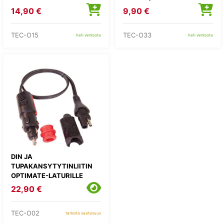
14,90 €
9,90 €
TEC-O15
TEC-O33
heti verkosta
heti verkosta
DIN JA
TUPAKANSYTYTINLIITIN
OPTIMATE-LATURILLE
22,90 €
TEC-O02
tarkista saatavuus