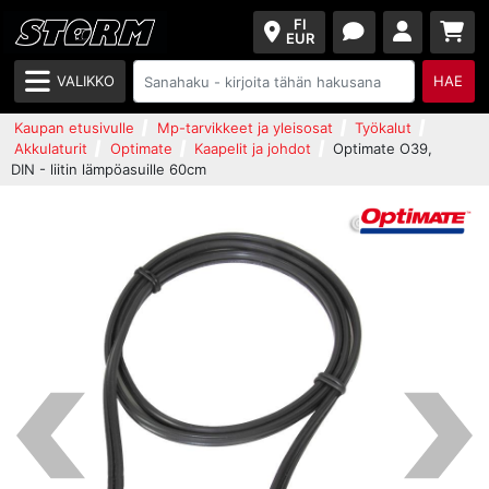
FI
EUR
VALIKKO
HAE
Kaupan etusivulle
Mp-tarvikkeet ja yleisosat
Työkalut
Akkulaturit
Optimate
Kaapelit ja johdot
Optimate O39,
DIN - liitin lämpöasuille 60cm