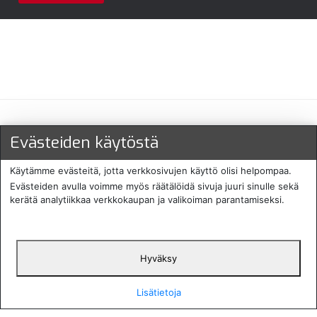
Maksu- ja toimitustavat
Evästeiden käytöstä
Käytämme evästeitä, jotta verkkosivujen käyttö olisi helpompaa.
Evästeiden avulla voimme myös räätälöidä sivuja juuri sinulle sekä
kerätä analytiikkaa verkkokaupan ja valikoiman parantamiseksi.
Hyväksy
English
Protecomp
Copyright 2024. All rights
Svenska
2024
reserved
Lisätietoja