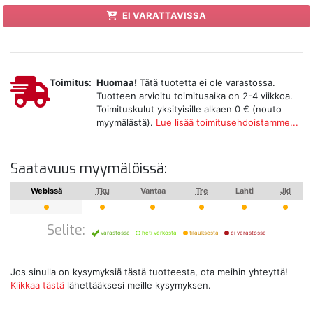
EI VARATTAVISSA
Toimitus:
Huomaa!
Tätä tuotetta ei ole varastossa.
Tuotteen arvioitu toimitusaika on 2-4 viikkoa.
Toimituskulut yksityisille alkaen 0 € (nouto
myymälästä).
Lue lisää toimitusehdoistamme...
Saatavuus myymälöissä:
Webissä
Tku
Vantaa
Tre
Lahti
Jkl
Selite:
varastossa
heti verkosta
tilauksesta
ei varastossa
Jos sinulla on kysymyksiä tästä tuotteesta, ota meihin yhteyttä!
Klikkaa tästä
lähettääksesi meille kysymyksen.