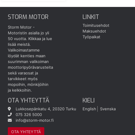
STORM MOTOR
LINKIT
Toimitusehdot
Storm Motor -
Maksuehdot
Motoristin asialla jo yli
Työpaikat
50 vuotta.
Klikkaa ja lue
lisää meistä.
Valikoimastamme
löydät kenties maan
suurimman valikoiman
moottoripyörävarusteita
sekä varaosat ja
tarvikkeet myös
mopoihin, mönkijöihin
ja kelkkoihin.
OTA YHTEYTTÄ
KIELI
Lukkosepänkatu 4, 20320 Turku
English
Svenska
075 326 5000
info@storm-motor.fi
OTA YHTEYTTÄ