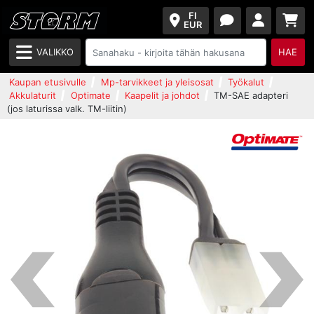
FI
EUR
VALIKKO
HAE
Kaupan etusivulle
Mp-tarvikkeet ja yleisosat
Työkalut
Akkulaturit
Optimate
Kaapelit ja johdot
TM-SAE adapteri
(jos laturissa valk. TM-liitin)