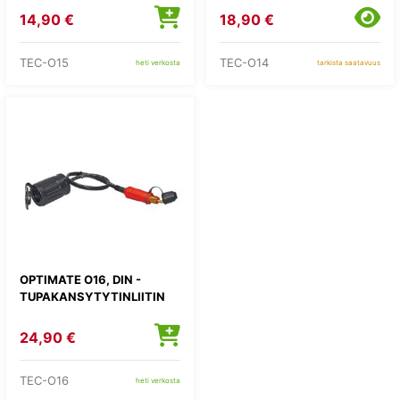
14,90 €
18,90 €
TEC-O15
TEC-O14
heti verkosta
tarkista saatavuus
OPTIMATE O16, DIN -
TUPAKANSYTYTINLIITIN
24,90 €
TEC-O16
heti verkosta