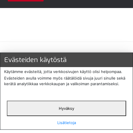
Maksu- ja toimitustavat
Evästeiden käytöstä
Käytämme evästeitä, jotta verkkosivujen käyttö olisi helpompaa.
Evästeiden avulla voimme myös räätälöidä sivuja juuri sinulle sekä
kerätä analytiikkaa verkkokaupan ja valikoiman parantamiseksi.
Hyväksy
English
Protecomp
Copyright 2024. All rights
Svenska
2024
reserved
Lisätietoja