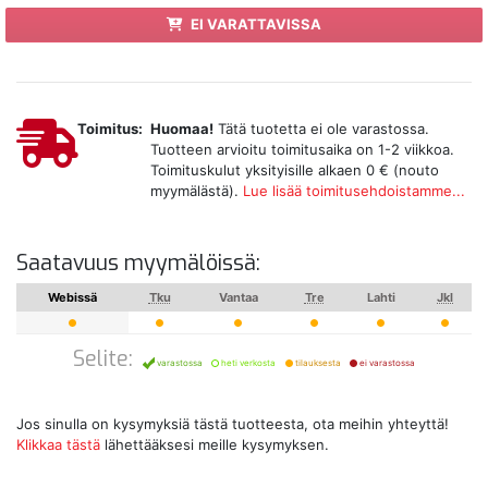
EI VARATTAVISSA
Toimitus:
Huomaa!
Tätä tuotetta ei ole varastossa.
Tuotteen arvioitu toimitusaika on 1-2 viikkoa.
Toimituskulut yksityisille alkaen 0 € (nouto
myymälästä).
Lue lisää toimitusehdoistamme...
Saatavuus myymälöissä:
Webissä
Tku
Vantaa
Tre
Lahti
Jkl
Selite:
varastossa
heti verkosta
tilauksesta
ei varastossa
Jos sinulla on kysymyksiä tästä tuotteesta, ota meihin yhteyttä!
Klikkaa tästä
lähettääksesi meille kysymyksen.