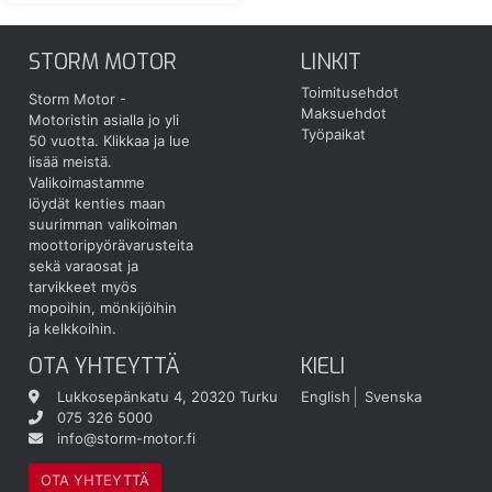
STORM MOTOR
LINKIT
Toimitusehdot
Storm Motor -
Maksuehdot
Motoristin asialla jo yli
Työpaikat
50 vuotta.
Klikkaa ja lue
lisää meistä.
Valikoimastamme
löydät kenties maan
suurimman valikoiman
moottoripyörävarusteita
sekä varaosat ja
tarvikkeet myös
mopoihin, mönkijöihin
ja kelkkoihin.
OTA YHTEYTTÄ
KIELI
Lukkosepänkatu 4, 20320 Turku
English
Svenska
075 326 5000
info@storm-motor.fi
OTA YHTEYTTÄ