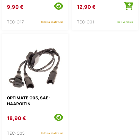
9,90 €
12,90 €
TEC-O17
TEC-O01
tarkista saatavuus
heti verkosta
OPTIMATE O05, SAE-
HAAROITIN
18,90 €
TEC-O05
tarkista saatavuus