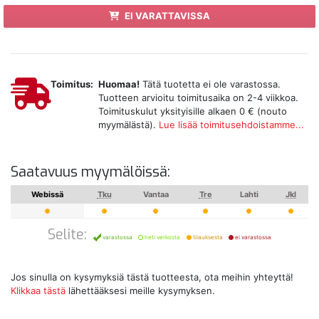
EI VARATTAVISSA
Toimitus:
Huomaa!
Tätä tuotetta ei ole varastossa.
Tuotteen arvioitu toimitusaika on 2-4 viikkoa.
Toimituskulut yksityisille alkaen 0 € (nouto
myymälästä).
Lue lisää toimitusehdoistamme...
Saatavuus myymälöissä:
Webissä
Tku
Vantaa
Tre
Lahti
Jkl
Selite:
varastossa
heti verkosta
tilauksesta
ei varastossa
Jos sinulla on kysymyksiä tästä tuotteesta, ota meihin yhteyttä!
Klikkaa tästä
lähettääksesi meille kysymyksen.