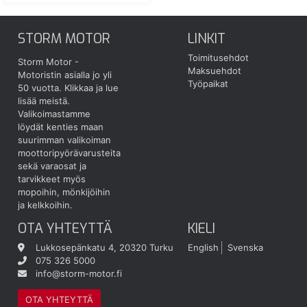
STORM MOTOR
LINKIT
Toimitusehdot
Storm Motor -
Maksuehdot
Motoristin asialla jo yli
Työpaikat
50 vuotta.
Klikkaa ja lue
lisää meistä.
Valikoimastamme
löydät kenties maan
suurimman valikoiman
moottoripyörävarusteita
sekä varaosat ja
tarvikkeet myös
mopoihin, mönkijöihin
ja kelkkoihin.
OTA YHTEYTTÄ
KIELI
Lukkosepänkatu 4, 20320 Turku
English
Svenska
075 326 5000
info@storm-motor.fi
OTA YHTEYTTÄ