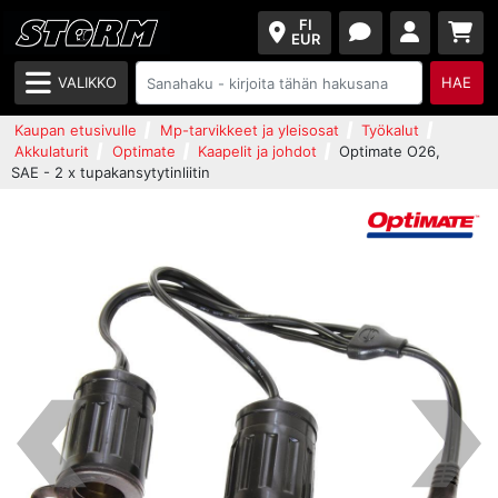
FI
EUR
VALIKKO
HAE
Kaupan etusivulle
Mp-tarvikkeet ja yleisosat
Työkalut
Akkulaturit
Optimate
Kaapelit ja johdot
Optimate O26,
SAE - 2 x tupakansytytinliitin