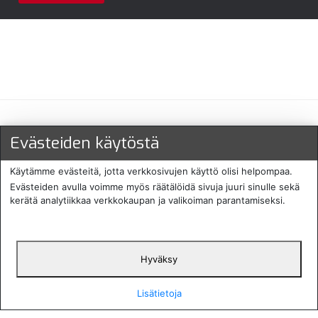
Maksu- ja toimitustavat
Evästeiden käytöstä
Käytämme evästeitä, jotta verkkosivujen käyttö olisi helpompaa.
Evästeiden avulla voimme myös räätälöidä sivuja juuri sinulle sekä
kerätä analytiikkaa verkkokaupan ja valikoiman parantamiseksi.
Hyväksy
English
Protecomp
Copyright 2024. All rights
Svenska
2024
reserved
Lisätietoja