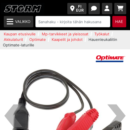
FI
EUR
VALIKKO
HAE
Kaupan etusivulle
Mp-tarvikkeet ja yleisosat
Työkalut
Akkulaturit
Optimate
Kaapelit ja johdot
Hauenleukaliitin
Optimate-laturille