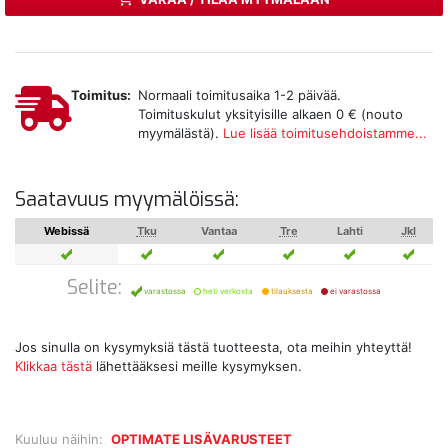
Toimitus:
Normaali toimitusaika 1-2 päivää.
Toimituskulut yksityisille alkaen 0 € (nouto
myymälästä).
Lue lisää toimitusehdoistamme...
Saatavuus myymälöissä:
Webissä
Tku
Vantaa
Tre
Lahti
Jkl
Selite:
varastossa
heti verkosta
tilauksesta
ei varastossa
Jos sinulla on kysymyksiä tästä tuotteesta, ota meihin yhteyttä!
Klikkaa tästä
lähettääksesi meille kysymyksen.
Kuuluu näihin:
OPTIMATE LISÄVARUSTEET