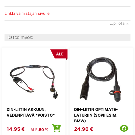
Linkki valmistajan sivulle
…piilota
Katso myös:
ALE
DIN-LIITIN AKKUUN,
DIN-LIITIN OPTIMATE-
VEDENPITÄVÄ *POISTO*
LATURIIN (SOPII ESIM.
BMW)
14,95 €
24,90 €
ALE:
50 %