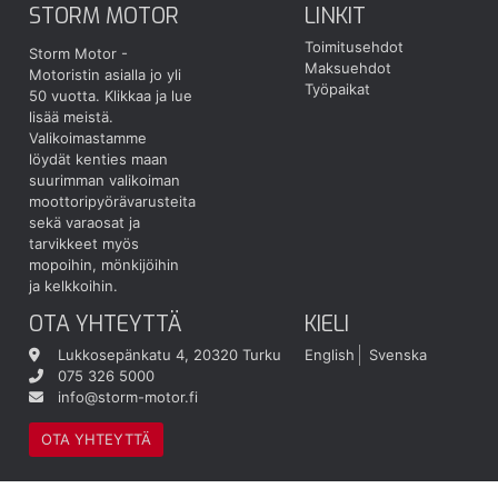
STORM MOTOR
LINKIT
Toimitusehdot
Storm Motor -
Maksuehdot
Motoristin asialla jo yli
Työpaikat
50 vuotta.
Klikkaa ja lue
lisää meistä.
Valikoimastamme
löydät kenties maan
suurimman valikoiman
moottoripyörävarusteita
sekä varaosat ja
tarvikkeet myös
mopoihin, mönkijöihin
ja kelkkoihin.
OTA YHTEYTTÄ
KIELI
Lukkosepänkatu 4, 20320 Turku
English
Svenska
075 326 5000
info@storm-motor.fi
OTA YHTEYTTÄ