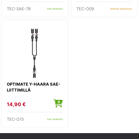
TEC-SAE-78
TEC-O09
heti verkosta
tarkista saatavuus
OPTIMATE Y-HAARA SAE-
LIITTIMILLÄ
14,90 €
TEC-O15
heti verkosta