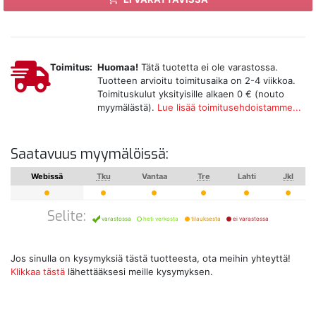
Toimitus:
Huomaa!
Tätä tuotetta ei ole varastossa.
Tuotteen arvioitu toimitusaika on 2-4 viikkoa.
Toimituskulut yksityisille alkaen 0 € (nouto
myymälästä).
Lue lisää toimitusehdoistamme...
Saatavuus myymälöissä:
Webissä
Tku
Vantaa
Tre
Lahti
Jkl
Selite:
varastossa
heti verkosta
tilauksesta
ei varastossa
Jos sinulla on kysymyksiä tästä tuotteesta, ota meihin yhteyttä!
Klikkaa tästä
lähettääksesi meille kysymyksen.