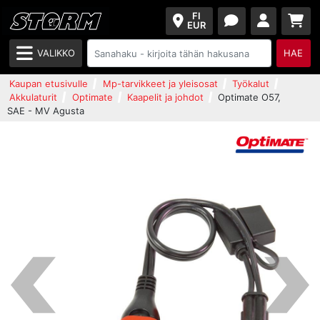
FI
EUR
VALIKKO
HAE
Kaupan etusivulle
Mp-tarvikkeet ja yleisosat
Työkalut
Akkulaturit
Optimate
Kaapelit ja johdot
Optimate O57,
SAE - MV Agusta