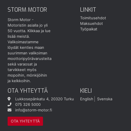
STORM MOTOR
LINKIT
Toimitusehdot
Storm Motor -
Maksuehdot
Motoristin asialla jo yli
Työpaikat
50 vuotta.
Klikkaa ja lue
lisää meistä.
Valikoimastamme
löydät kenties maan
suurimman valikoiman
moottoripyörävarusteita
sekä varaosat ja
tarvikkeet myös
mopoihin, mönkijöihin
ja kelkkoihin.
OTA YHTEYTTÄ
KIELI
Lukkosepänkatu 4, 20320 Turku
English
Svenska
075 326 5000
info@storm-motor.fi
OTA YHTEYTTÄ