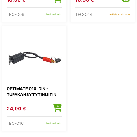
TEC-O06
TEC-O14
heti verkosta
tarkista saatavuus
OPTIMATE O16, DIN -
TUPAKANSYTYTINLIITIN
24,90 €
TEC-O16
heti verkosta