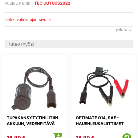
Kuuluu näihin:
TEC UUTUUS2022
Linkki valmistajan sivulle
…piilota
Katso myös:
TUPAKANSYTYTINLIITIIN
OPTIMATE O14, SAE -
AKKUUN, VEDENPITÄVÄ
HAUENLEUKALIITTIMET
16,90 €
18,90 €