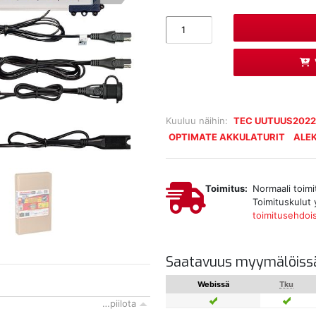
Kuuluu näihin:
TEC UUTUUS202
OPTIMATE AKKULATURIT
ALE
Toimitus:
Normaali toimi
Toimituskulut 
toimitusehdoi
Saatavuus myymälöiss
Webissä
Tku
…piilota