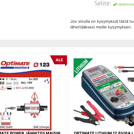
Selite:
varastoss
Jos sinulla on kysymyksiä tästä t
lähettääksesi meille kysymyksen.
ALE
MATE POWER JÄNNITEILMAISIN
OPTIMATE LITHIUM 12.8V/6A 