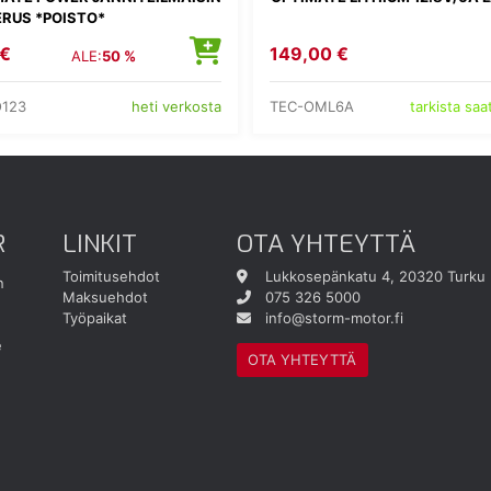
ERUS *POISTO*
 €
149,00 €
ALE:
50 %
O123
TEC-OML6A
heti verkosta
tarkista sa
R
LINKIT
OTA YHTEYTTÄ
Toimitusehdot
Lukkosepänkatu 4, 20320 Turku
n
Maksuehdot
075 326 5000
Työpaikat
info@storm-motor.fi
e
OTA YHTEYTTÄ