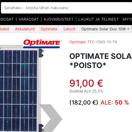
EISOSAT
VARAOSAT
AJOVARUSTEET
LAUKUT JA TELINEET
MYY
kalut
Akkulaturit
Optimate
Laturit
Optimate Solar Duo 10W + T
Optimate
TEC-OMS-10-TK
OPTIMATE SOLA
*POISTO*
91,00 €
Sisältää ALV 25,5%
(182,00 €)
ALE:
50 %