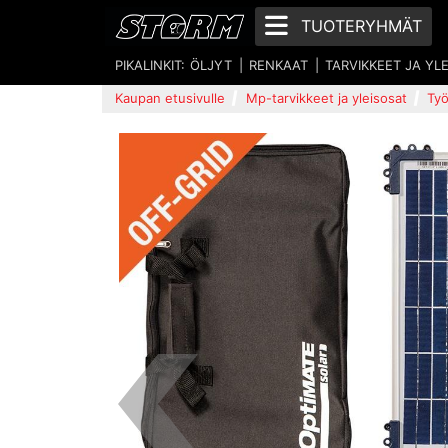
TUOTERYHMÄT
PIKALINKIT:
ÖLJYT
RENKAAT
TARVIKKEET JA YL
Kaupan etusivulle
Mp-tarvikkeet ja yleisosat
Työ