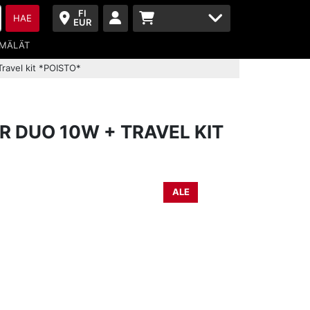
FI
HAE
EUR
MÄLÄT
ravel kit *POISTO*
R DUO 10W + TRAVEL KIT
ALE