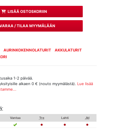
LISÄÄ OSTOSKORIIN
VARAA / TILAA MYYMÄLÄÄN
2
AURINKOKENNOLATURIT
AKKULATURIT
KORI
tusaika 1-2 päivää.
yksityisille alkaen 0 € (nouto myymälästä).
Lue lisää
stamme...
ä:
Vantaa
Tre
Lahti
Jkl