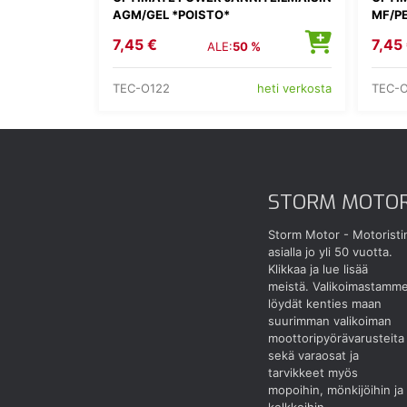
AGM/GEL *POISTO*
MF/P
7,45 €
7,45
ALE:
50 %
TEC-O122
TEC-
heti verkosta
STORM MOTO
Storm Motor - Motoristi
asialla jo yli 50 vuotta.
Klikkaa ja lue lisää
meistä.
Valikoimastamm
löydät kenties maan
suurimman valikoiman
moottoripyörävarusteita
sekä varaosat ja
tarvikkeet myös
mopoihin, mönkijöihin ja