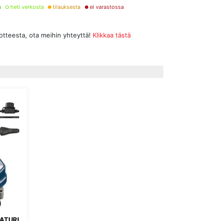
a
heti verkosta
tilauksesta
ei varastossa
uotteesta, ota meihin yhteyttä!
Klikkaa tästä
LATURI