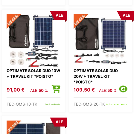
ALE
ALE
OPTIMATE SOLAR DUO 10W
OPTIMATE SOLAR DUO
+ TRAVEL KIT *POISTO*
20W + TRAVEL KIT
*POISTO*
91,00 €
109,50 €
ALE:
50 %
ALE:
50 %
TEC-OMS-10-TK
TEC-OMS-20-TK
heti verkosta
tarkista saatavuus
ALE