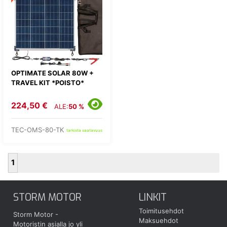
OPTIMATE SOLAR 80W +
TRAVEL KIT *POISTO*
224,50 €
ALE:
50 %
TEC-OMS-80-TK
tarkista saatavuus
1
STORM MOTOR
LINKIT
Toimitusehdot
Storm Motor -
Maksuehdot
Motoristin asialla jo yli