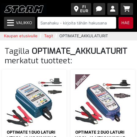
FI
EUR
VALIKKO
HAE
Kaupan etusivulle
Tagit
OPTIMATE_AKKULATURIT
Tagilla
OPTIMATE_AKKULATURIT
merkatut tuotteet:
OPTIMATE 1 DUO LATURI
OPTIMATE 2 DUO LATURI