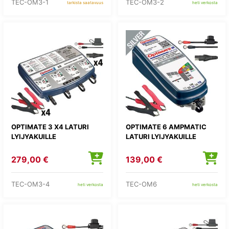
TEC-OM3-1
TEC-OM3-2
tarkista saatavuus
heti verkosta
OPTIMATE 3 X4 LATURI
OPTIMATE 6 AMPMATIC
LYIJYAKUILLE
LATURI LYIJYAKUILLE
279,00 €
139,00 €
TEC-OM3-4
TEC-OM6
heti verkosta
heti verkosta