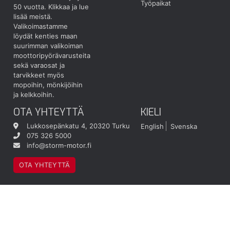
Työpaikat
50 vuotta.
Klikkaa ja lue
lisää meistä.
Valikoimastamme
löydät kenties maan
suurimman valikoiman
moottoripyörävarusteita
sekä varaosat ja
tarvikkeet myös
mopoihin, mönkijöihin
ja kelkkoihin.
OTA YHTEYTTÄ
KIELI
Lukkosepänkatu 4, 20320 Turku
English
Svenska
075 326 5000
info@storm-motor.fi
OTA YHTEYTTÄ