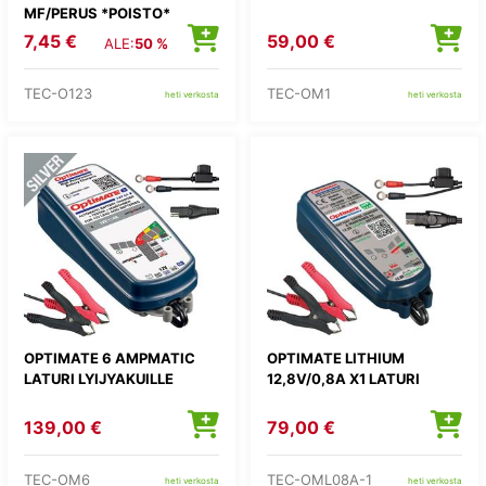
MF/PERUS *POISTO*
7,45 €
59,00 €
ALE:
50 %
TEC-O123
TEC-OM1
heti verkosta
heti verkosta
OPTIMATE 6 AMPMATIC
OPTIMATE LITHIUM
LATURI LYIJYAKUILLE
12,8V/0,8A X1 LATURI
139,00 €
79,00 €
TEC-OM6
TEC-OML08A-1
heti verkosta
heti verkosta