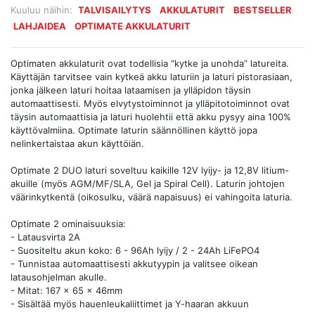
Kuuluu näihin:
TALVISAILYTYS
AKKULATURIT
BESTSELLER
LAHJAIDEA
OPTIMATE AKKULATURIT
Optimaten akkulaturit ovat todellisia “kytke ja unohda” latureita.
Käyttäjän tarvitsee vain kytkeä akku laturiin ja laturi pistorasiaan,
jonka jälkeen laturi hoitaa lataamisen ja ylläpidon täysin
automaattisesti. Myös elvytystoiminnot ja ylläpitotoiminnot ovat
täysin automaattisia ja laturi huolehtii että akku pysyy aina 100%
käyttövalmiina. Optimate laturin säännöllinen käyttö jopa
nelinkertaistaa akun käyttöiän.
Optimate 2 DUO laturi soveltuu kaikille 12V lyijy- ja 12,8V litium-
akuille (myös AGM/MF/SLA, Gel ja Spiral Cell). Laturin johtojen
väärinkytkentä (oikosulku, väärä napaisuus) ei vahingoita laturia.
Optimate 2 ominaisuuksia:
- Latausvirta 2A
- Suositeltu akun koko: 6 - 96Ah lyijy / 2 - 24Ah LiFePO4
- Tunnistaa automaattisesti akkutyypin ja valitsee oikean
latausohjelman akulle.
- Mitat: 167 x 65 x 46mm
- Sisältää myös hauenleukaliittimet ja Y-haaran akkuun