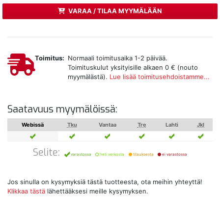
VARAA / TILAA MYYMÄLÄÄN
Toimitus:
Normaali toimitusaika 1-2 päivää.
Toimituskulut yksityisille alkaen 0 € (nouto
myymälästä).
Lue lisää toimitusehdoistamme...
Saatavuus myymälöissä:
Webissä
Tku
Vantaa
Tre
Lahti
Jkl
Selite:
varastossa
heti verkosta
tilauksesta
ei varastossa
Jos sinulla on kysymyksiä tästä tuotteesta, ota meihin yhteyttä!
Klikkaa tästä
lähettääksesi meille kysymyksen.