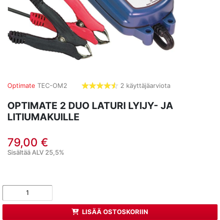
Optimate
TEC-OM2
2 käyttäjäarviota
4,5
tähdet
OPTIMATE 2 DUO LATURI LYIJY- JA
LITIUMAKUILLE
79,00 €
Sisältää ALV 25,5%
LISÄÄ OSTOSKORIIN