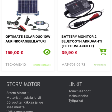
OPTIMATE SOLAR DUO 10W
BATTERY MONITOR 2
AURINKOPANEELILATURI
BLUETOOTH AKKUVAHTI
(EI LITIUM-AKUILLE)
159,00 €
39,90 €
TEC-OMS-10
MAT-706.02.73
tarkista saatavuus
heti verkosta
STORM MOTOR
LINKIT
Toimitusehdot
Storm Motor -
Maksuehdot
Motoristin asialla jo yli
Työpaikat
50 vuotta.
Klikkaa ja lue
lisää meistä.
Valikoimastamme