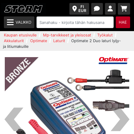
FI
EUR
VALIKKO
HAE
Kaupan etusivulle
Mp-tarvikkeet ja yleisosat
Työkalut
Akkulaturit
Optimate
Laturit
Optimate 2 Duo laturi lyijy-
ja litiumakuille