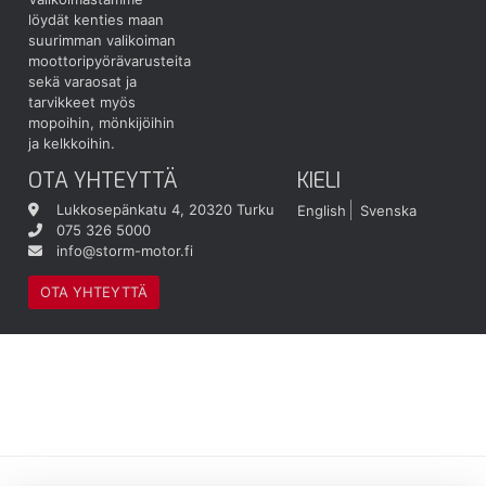
löydät kenties maan
suurimman valikoiman
moottoripyörävarusteita
sekä varaosat ja
tarvikkeet myös
mopoihin, mönkijöihin
ja kelkkoihin.
OTA YHTEYTTÄ
KIELI
Lukkosepänkatu 4, 20320 Turku
English
Svenska
075 326 5000
info@storm-motor.fi
OTA YHTEYTTÄ