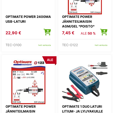
OPTIMATE POWER 2400MA
OPTIMATE POWER
USB-LATURI
JÄNNITEILMAISIN
AGM/GEL *POISTO*
22,90 €
7,45 €
ALE:
50 %
TEC-O100
TEC-O122
heti verkosta
heti verkosta
ALE
OPTIMATE POWER
OPTIMATE 1 DUO LATURI
JÄNNITEILMAISIN
LITIUM- JA LYIJYAKUILLE