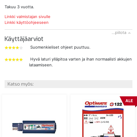
Takuu 3 vuotta.
Linkki valmistajan sivulle
Linkki käyttöohjeeseen
…piilota
Käyttäjäarviot
Suomenkieliset ohjeet puuttuu.
4
tähdet
Hyvä laturi ylläpitoa varten ja ihan normaalisti akkujen
lataamiseen.
5
tähdet
Katso myös:
ALE