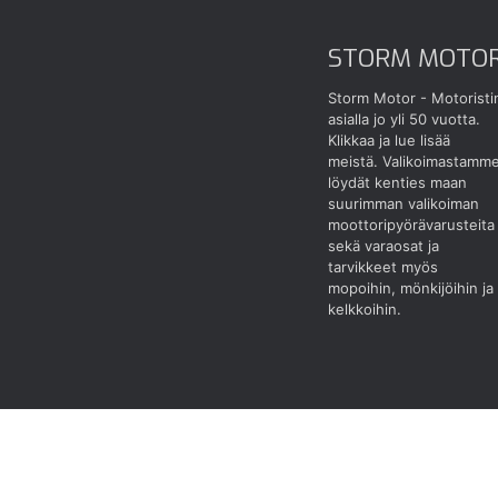
STORM MOTO
Storm Motor - Motoristi
asialla jo yli 50 vuotta.
Klikkaa ja lue lisää
meistä.
Valikoimastamm
löydät kenties maan
suurimman valikoiman
moottoripyörävarusteita
sekä varaosat ja
tarvikkeet myös
mopoihin, mönkijöihin ja
kelkkoihin.