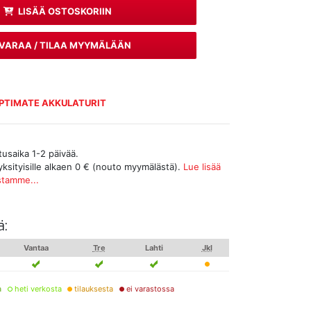
LISÄÄ OSTOSKORIIN
VARAA / TILAA MYYMÄLÄÄN
PTIMATE AKKULATURIT
tusaika 1-2 päivää.
yksityisille alkaen 0 € (nouto myymälästä).
Lue lisää
stamme...
ä:
Vantaa
Tre
Lahti
Jkl
a
heti verkosta
tilauksesta
ei varastossa