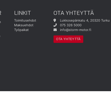
R
LINKIT
OTA YHTEYTTÄ
Toimitusehdot
Lukkosepänkatu 4, 20320 Turku
n
Maksuehdot
075 326 5000
Työpaikat
info@storm-motor.fi
e
OTA YHTEYTTÄ