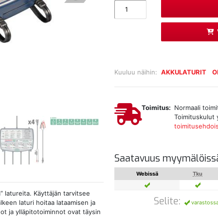
Kuuluu näihin:
AKKULATURIT
O
Toimitus:
Normaali toimi
Toimituskulut 
toimitusehdoi
Saatavuus myymälöiss
Webissä
Tku
 latureita. Käyttäjän tarvitsee
Selite:
älkeen laturi hoitaa lataamisen ja
varastoss
t ja ylläpitotoiminnot ovat täysin