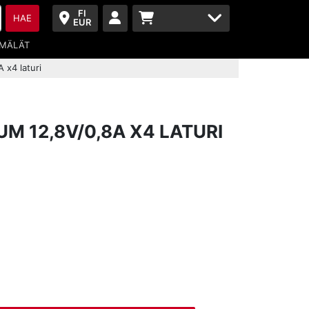
FI
HAE
EUR
MÄLÄT
 x4 laturi
UM 12,8V/0,8A X4 LATURI