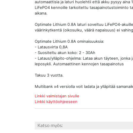
automaattisia ja laturi huolehtii että akku pysyy aina 
LiFePO4 kennoille tarkoitettu tasapainotustoiminto t
aikana.
Optimate Lithium 0.8A laturi soveltuu LiFePO4-akuille (
väärinkytkentä (oikosulku, väärä napaisuus) ei vahingo
Optimate Lithium 0.8A ominaisuuksia:
- Latausvirta 0,8A
- Suositeltu akun koko: 2 - 30Ah
- Lataus/ylläpito-ohjelma: Lataa akun täyteen, jonka 
leposykli. Automaattinen kennojen tasapainotus
Takuu 3 vuotta.
Multibank x4 versiolla voit ladata ja ylläpitää samanai
Linkki valmistajan sivulle
Linkki käyttöohjeeseen
Katso myös: