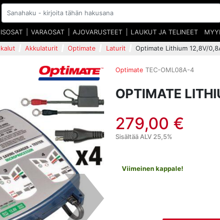
EISOSAT
VARAOSAT
AJOVARUSTEET
LAUKUT JA TELINEET
MYY
kalut
Akkulaturit
Optimate
Laturit
Optimate Lithium 12,8V/0,8A
Optimate
TEC-OML08A-4
OPTIMATE LITHI
279,00 €
Sisältää ALV 25,5%
Viimeinen kappale!