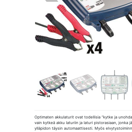
Optimaten akkulaturit ovat todellisia “kytke ja unohda”
vain kytkeä akku laturiin ja laturi pistorasiaan, jonka j
ylläpidon täysin automaattisesti. Myös elvytystoiminno