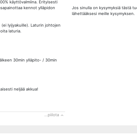
100% käyttövalmiina. Erityisesti
Jos sinulla on kysymyksiä tästä t
asapainottaa kennot ylläpidon
lähettääksesi meille kysymyksen.
ei lyijyakuille). Laturin johtojen
ita laturia.
jälkeen 30min ylläpito- / 30min
kaisesti neljää akkua!
…piilota